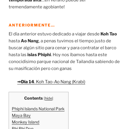
temporada alta
…en verano puede ser
tremendamente agobiante!
ANTERIORMENTE…
El día anterior estuvo dedicado a viajar desde
Koh Tao
hasta
Ao Nang
, a penas tuvimos el tiempo justo de
buscar algún sitio para cenar y para contratar el barco
hasta las
islas Phiphi
. Hoy nos íbamos hasta este
conocidísimo parque nacional de Tailandia sabiendo de
su masificación pero con ganas
⇒Día 14
. Koh Tao-Ao Nang (Krabi)
Contents
[
hide
]
Phiphi Islands National Park
Maya Bay
Monkey Island
Phi Phi Don