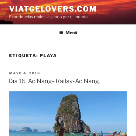
Saltar
VIATGELOVERS.COM
al
Experiencias reales viajando por el mundo
contenido
Menú
ETIQUETA:
PLAYA
PUBLICADO
MAYO 4, 2018
EL
Día 16. Ao Nang- Railay-Ao Nang.