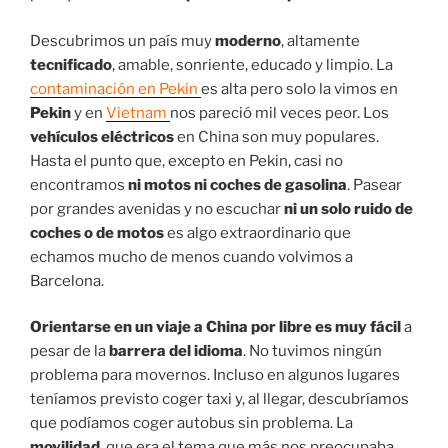
Descubrimos un país muy
moderno
, altamente
tecnificado
, amable, sonriente, educado y limpio. La
contaminación en Pekin
es alta pero solo la vimos en
Pekin
y en
Vietnam
nos pareció mil veces peor. Los
vehículos eléctricos
en China son muy populares.
Hasta el punto que, excepto en Pekin, casi no
encontramos
ni motos ni coches de gasolina
. Pasear
por grandes avenidas y no escuchar
ni un solo ruido de
coches o de motos
es algo extraordinario que
echamos mucho de menos cuando volvimos a
Barcelona.
Orientarse
en un viaje a China por libre es muy fácil
a
pesar de la
barrera del idioma
. No tuvimos ningún
problema para movernos. Incluso en algunos lugares
teníamos previsto coger taxi y, al llegar, descubríamos
que podíamos coger autobus sin problema. La
movilidad
, que era el tema que más nos preocupaba,