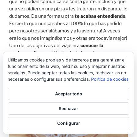
que no podían comunicarse con la gente, incluso y que
una vez pidieron una pizza y les trajeron un disparate, lo
dudamos. De una forma u otra
te acabas entendiendo
.
Es cierto que nunca sabes al 100% lo que has pedido
pero nosotros señalábamos y a la aventura! A veces
era lo que nos imaginábamos y otras era todavía mejor!
Uno de los objetivos del viaje era
conocer la
gastronomía
y resultó siendo de lo mejor que nos
Utilizamos cookies propias y de terceros para garantizar el
llevamos de
China!
funcionamiento de la web, medir su uso y mejorar nuestros
servicios. Puede aceptar todas las cookies, rechazar las no
necesarias o configurar sus preferencias.
Política de cookies
Aceptar todo
Rechazar
Configurar