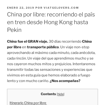
PUBLICADO
ENERO 22, 2019
POR
VIATGELOVERS.COM
EL
China por libre: recorriendo el país
en tren desde Hong Kong hasta
Pekin
China fue el GRAN viaje.
30 días recorriendo
China
por libre
en
transporte público
. Un viaje non-stop
aprovechando al máximo cada minuto, cada anécdota,
cada rincón. Un viaje del que aprendimos mucho y se
nos cayeron muchos mitos y prejuicios. Intentaremos
transmitir todas las sensaciones y experiencias que
vivimos en esta guía que hemos elaborado a fuego
lento y con mucho cariño.
¿Nos acompañas?
Contents
[
hide
]
Itinerario China por libre