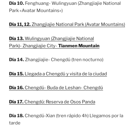
Día 10.
Fenghuang- Wulingyuan (
Zh
angjiajie National
Park «Avatar Mountains»)
Día 11, 12.
Zhangjiajie National Park (Avatar Mountains)
Día 13.
Wulingyuan (
Zhangjiajie National
Park)- Zhangjiajie City-
Tianmen Mountain
Día 14.
Zhangjiajie- Chengdú (tren nocturno)
Día 15.
Llegada a Chengdú y visita de la ciudad
Día 16.
Chengdú- Buda de Leshan- Chengdú
Día 17.
Chengdú: Reserva de Osos Panda
Día 18.
Chengdú-Xian (tren rápido 4h) Llegamos por la
tarde