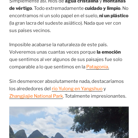
Simplemente así. Ríos de
agua cristalina
y
montañas
de vértigo
. Todo extremadamente
cuidado y limpio
. No
encontramos ni un solo papel en el suelo,
ni un plástico
(la gran lacra del sudeste asiático). Nada que ver con
sus países vecinos.
Imposible acabarse la naturaleza de este país.
Volveremos unas cuantas veces porque
la emoción
que sentimos al ver algunos de sus paisajes fue solo
comparable a lo que sentimos en la
Patagonia
.
Sin desmerecer absolutamente nada, destacaríamos
los alrededores del
río Yulong en Yangshuo
y
Zhangjiajie National Park
. Totalmente impresionantes.