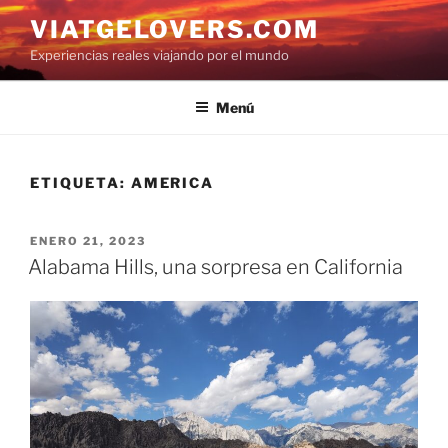
Saltar
VIATGELOVERS.COM
al
Experiencias reales viajando por el mundo
contenido
Menú
ETIQUETA:
AMERICA
PUBLICADO
ENERO 21, 2023
EL
Alabama Hills, una sorpresa en California