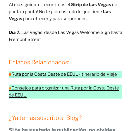
Al día siguiente, recorrimos el
Strip de Las Vegas
de
punta a punta! No te pierdas todo lo que tiene
Las
Vegas
para ofrecer y para sorprender…
Día 7.
Las Vegas: desde Las Vegas Welcome Sign hasta
Fremont Street
Enlaces Relacionados:
#
Ruta por la Costa Oeste de EEUU
-Itinerario de Viaje
#
Consejos para organizar una Ruta por la Costa Oeste
de EEUU
¿Ya te has suscrito al Blog?
Si te ha gustado la publicación, no olvides