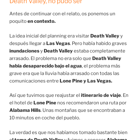
Death Valley, no pudo ser
Antes de continuar con el relato, os ponemos un
poquito
en contexto.
La idea inicial del planning era visitar
Death Valley
y
después llegar a
Las Vegas
. Pero había habido graves
inundaciones
y
Death Valley
estaba completamente
arrasado. El problema no era solo que
Death Valley
había desaparecido bajo el agua
, el problema más
grave era que la lluvia había arrasado con todas las
comunicaciones entre
Lone Pine y Las Vegas.
Así que tuvimos que reajustar el
itinerario de viaje
. En
el hotel de
Lone Pine
nos recomendaron una ruta por
Alabama Hills
. Unas montañas que se encontraban a
10 minutos en coche del pueblo.
La verdad es que nos habíamos tomado bastante bien
e
l tema de Death Valley
y fuimos a conocer
Alabama