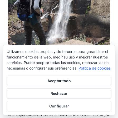
Utilizamos cookies propias y de terceros para garantizar el
funcionamiento de la web, medir su uso y mejorar nuestros
servicios. Puede aceptar todas las cookies, rechazar las no
necesarias o configurar sus preferencias.
Política de cookies
Subiendo a Vernal Fall en Yosemite -ViatgeLovers.com
Aceptar todo
En la cima de Vernal Falls
Rechazar
La ruta es toda en subida y sobre todo el tramo final
Configurar
muy pronunciada. En total son 6km si la empiezas des
de el aparcamiento. La cascada es BRUTAL!!!!! La mejor