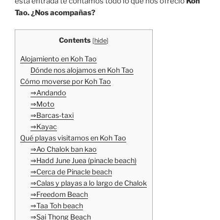
esta entrada te contamos todo lo que nos ofreció
Koh
Tao. ¿Nos acompañas?
Contents
[
hide
]
Alojamiento en Koh Tao
Dónde nos alojamos en Koh Tao
Cómo moverse por Koh Tao
⇒Andando
⇒Moto
⇒Barcas-taxi
⇒Kayac
Qué playas visitamos en Koh Tao
⇒Ao Chalok ban kao
⇒Hadd June Juea (pinacle beach)
⇒Cerca de Pinacle beach
⇒Calas y playas a lo largo de Chalok
⇒Freedom Beach
⇒Taa Toh beach
⇒Sai Thong Beach