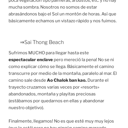
poca vegetación tipo palmeras, arbustos, etc. y no hay
mucha sombra. Nosotros no somos de estar
abrasándonos bajo el Sol un montón de horas. Así que
básicamente echamos un vistazo rápido y nos fuimos.
⇒Sai Thong Beach
Sufrimos MUCHO para llegar hasta este
espectacular
enclave
pero mereció la pena! No se ni
como explicar cómo se llega. Básicamente el camino
transcurre por medio de la montaña, paralelo al mar. El
camino sale desde
Ao Chalok ban kao.
Durante el
trayecto cruzamos varias veces por «resorts»
abandonados, montaña y playitas preciosas
(estábamos por quedarnos en ellas y abandonar
nuestro objetivo).
Finalmente, llegamos! No es que esté muy muy lejos
(que lo está) pero no hay ningún camino marcado.