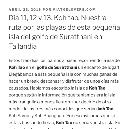
PUBLICADO
ABRIL 23, 2018
POR
VIATGELOVERS.COM
EL
Día 11, 12 y 13. Koh tao. Nuestra
ruta por las playas de esta pequeña
isla del golfo de Suratthani en
Tailandia
Estos tres días los íbamos a pasar recorriendo la isla de
Koh Tao
en el
golfo de Suratthani
un encanto de lugar!
Llegábamos a esta pequeña isla con muchas ganas de
hacer un break, descansar y disfrutar de unos días más
pausados. Habíamos escogido la isla de
Koh Tao
porque según la información que teníamos era la isla
más tranquila o menos fiestera (por decirlo de otro
modo) de las tres más conocidas que serían
koh Tao
,
Koh Samui y Koh Phanghan. Por eso avisamos que si
estáis buscando fiesta,
Koh Tao
no sería vuestra isla. En