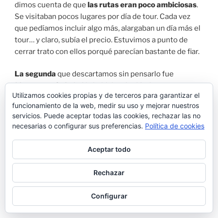
dimos cuenta de que
las rutas eran poco ambiciosas
.
Se visitaban pocos lugares por día de tour. Cada vez
que pedíamos incluir algo más, alargaban un día más el
tour… y claro, subía el precio. Estuvimos a punto de
cerrar trato con ellos porqué parecían bastante de fiar.
La segunda
que descartamos sin pensarlo fue
Mangystau Safaris
. No hablaban inglés, la
Utilizamos cookies propias y de terceros para garantizar el
comunicación fue bastante nefasta y la sensación
funcionamiento de la web, medir su uso y mejorar nuestros
general fue de que tenían cero interés en organizar
servicios. Puede aceptar todas las cookies, rechazar las no
nada. Así que, simplemente, la conversación murió
necesarias o configurar sus preferencias.
Política de cookies
sola.
Aceptar todo
Otra agencia
fue
MBA Travel
. Esta nos ofreció un
presupuesto disparatado y, después de un breve cruce
Rechazar
de mensajes, lo vimos clarísimo: no nos dieron ninguna
confianza, nos pareció todo muy poco serio. Fue un no
Configurar
inmediato.