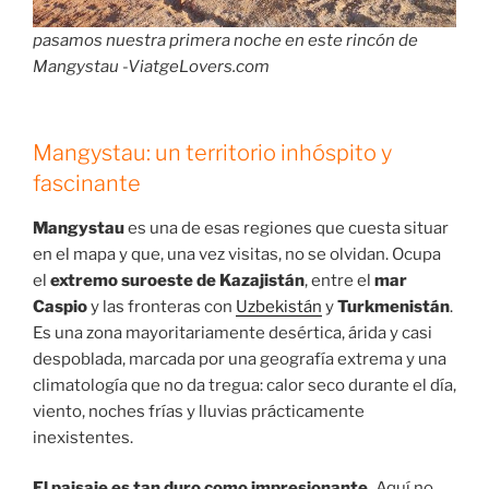
pasamos nuestra primera noche en este rincón de
Mangystau -ViatgeLovers.com
Mangystau: un territorio inhóspito y
fascinante
Mangystau
es una de esas regiones que cuesta situar
en el mapa y que, una vez visitas, no se olvidan. Ocupa
el
extremo suroeste de Kazajistán
, entre el
mar
Caspio
y las fronteras con
Uzbekistán
y
Turkmenistán
.
Es una zona mayoritariamente desértica, árida y casi
despoblada, marcada por una geografía extrema y una
climatología que no da tregua: calor seco durante el día,
viento, noches frías y lluvias prácticamente
inexistentes.
El paisaje es tan duro como impresionante.
Aquí no