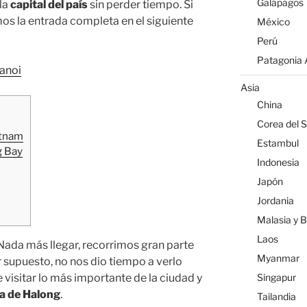
Galápagos
la
capital del país
sin perder tiempo. Si
mos la entrada completa en el siguiente
México
Perú
Patagonia A
anoi
Asia
China
Corea del S
etnam
Estambul
g Bay
Indonesia
Japón
Jordania
Malasia y 
Laos
 Nada más llegar, recorrimos gran parte
Myanmar
 supuesto, no nos dio tiempo a verlo
visitar lo más importante de la ciudad y
Singapur
a de Halong
.
Tailandia