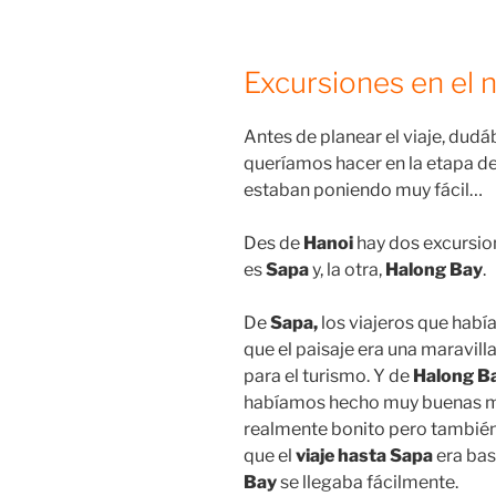
Excursiones en el 
Antes de planear el viaje, dud
queríamos hacer en la etapa d
estaban poniendo muy fácil…
Des de
Hanoi
hay dos excursion
es
Sapa
y, la otra,
Halong Bay
.
De
Sapa,
los viajeros que ha
que el paisaje era una maravi
para el turismo. Y de
Halong B
habíamos hecho muy buenas mi
realmente bonito pero también
que el
viaje hasta Sapa
era bas
Bay
se llegaba fácilmente.