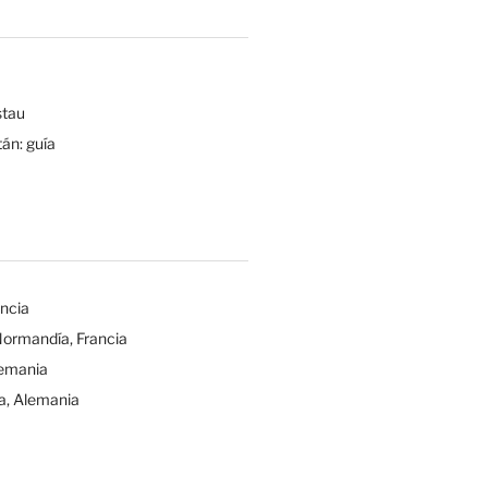
tau
tán: guía
ancia
Normandía, Francia
lemania
a, Alemania