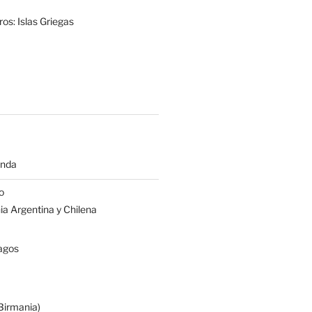
os: Islas Griegas
anda
o
a Argentina y Chilena
agos
irmania)