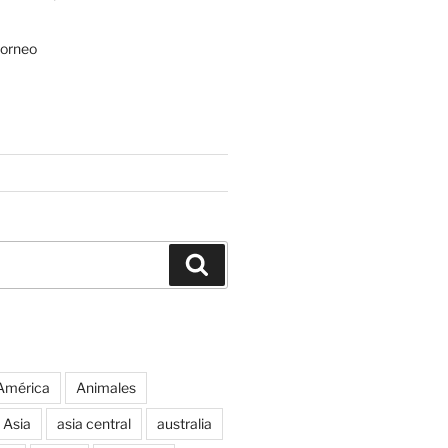
Borneo
Buscar
América
Animales
Asia
asia central
australia