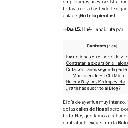
empezamos nuestra visita por 
todavía no la has leído te deja
enlace.
¡No te lo pierdas!
⇒
Día 15.
Hué-Hanoi: ruta por H
Contents
[
hide
]
Excursiones en el norte de Vi
Contratar la excursión a Halon
Ruta por Hanoi, segunda parte
Mausoleo de Ho Chi Minh
Halong Bay, misión imposible
¿Ya te has suscrito al Blog?
El día de ayer fue muy intenso.
de las
calles de Hanoi
pero, por
todo. Hoy queríamos acabar de 
contratar la excursión a la
Bahí