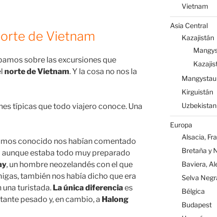
Vietnam
Asia Central
norte de Vietnam
Kazajistán
Mangys
ábamos sobre las excursiones que
Kazajis
el
norte de Vietnam
. Y la cosa no nos la
Mangystau
Kirguistán
Uzbekistan
es típicas que todo viajero conoce. Una
Europa
Alsacia, Fr
bíamos conocido nos habían comentado
Bretaña y 
lla aunque estaba todo muy preparado
ay
, un hombre neozelandés con el que
Baviera, A
gas, también nos había dicho que era
Selva Negr
 una turistada.
La única diferencia
es
Bélgica
tante pesado y, en cambio, a
Halong
Budapest