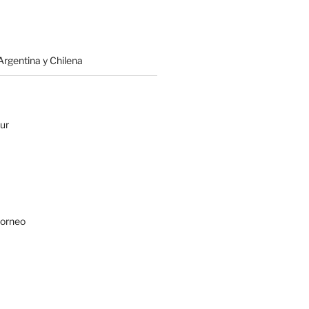
rgentina y Chilena
ur
Borneo