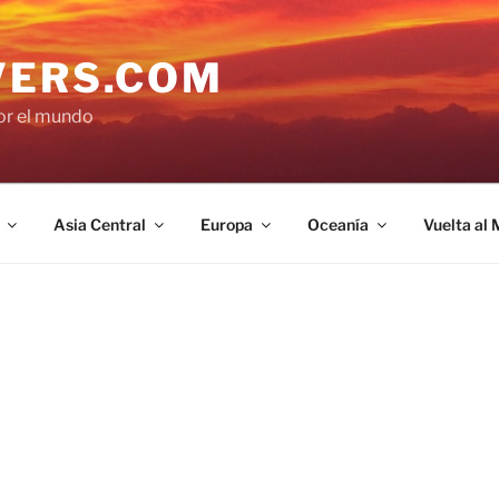
VERS.COM
por el mundo
Asia Central
Europa
Oceanía
Vuelta al