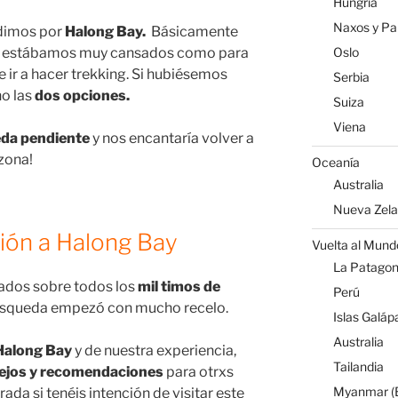
Hungría
Naxos y Par
idimos por
Halong Bay.
Básicamente
je y estábamos muy cansados como para
Oslo
e ir a hacer trekking. Si hubiésemos
Serbia
o las
dos opciones.
Suiza
Viena
da pendiente
y nos encantaría volver a
 zona!
Oceanía
Australia
Nueva Zel
sión a Halong Bay
Vuelta al Mund
La Patagoni
ados sobre todos los
mil timos de
Perú
 búsqueda empezó con mucho recelo.
Islas Galáp
Australia
 Halong Bay
y de nuestra experiencia,
Tailandia
ejos y recomendaciones
para otrxs
Myanmar (B
rada si tenéis intención de visitar este