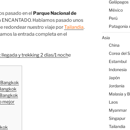
Galápagos
México
os pasado en el
Parque Nacional de
Perú
a ENCANTADO. Habíamos pasado unos
Patagonia A
de redondear nuestro viaje por
Tailandia
.
dejamos la entrada completa en el
Asia
China
Corea del S
: llegada y trekking 2 días/1 noch
e
Estambul
Indonesia
Japón
e Bangkok
Jordania
 Bangkok
Malasia y 
 Bangkok
o mejor
Laos
Myanmar
Singapur
Tailandia
gkok