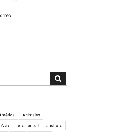
Borneo
Buscar
América
Animales
Asia
asia central
australia