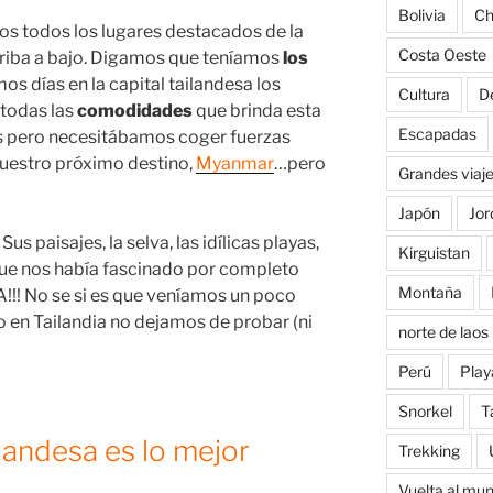
Bolivia
Ch
amos todos los lugares destacados de la
Costa Oeste
rriba a bajo. Digamos que teníamos
los
imos días en la capital tailandesa los
Cultura
D
 todas las
comodidades
que brinda esta
Escapadas
s pero necesitábamos coger fuerzas
nuestro próximo destino,
Myanmar
…pero
Grandes viaj
Japón
Jor
s paisajes, la selva, las idílicas playas,
Kirguistan
que nos había fascinado por completo
Montaña
!!! No se si es que veníamos un poco
 en Tailandia no dejamos de probar (ni
norte de laos
Perú
Play
Snorkel
T
landesa es lo mejor
Trekking
Vuelta al mu