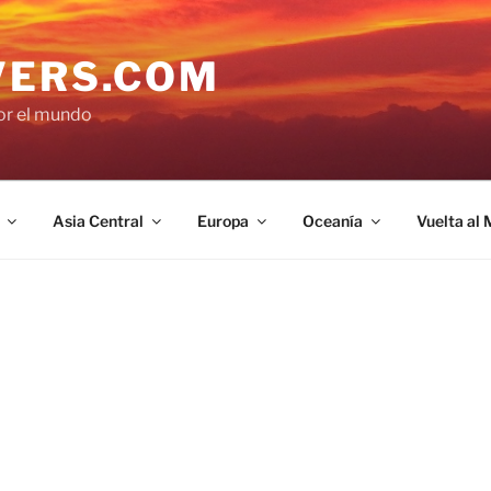
VERS.COM
por el mundo
Asia Central
Europa
Oceanía
Vuelta al