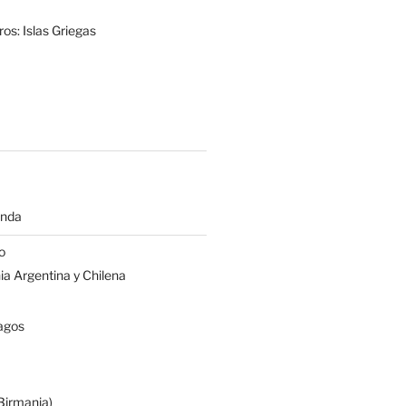
os: Islas Griegas
anda
o
a Argentina y Chilena
agos
irmania)