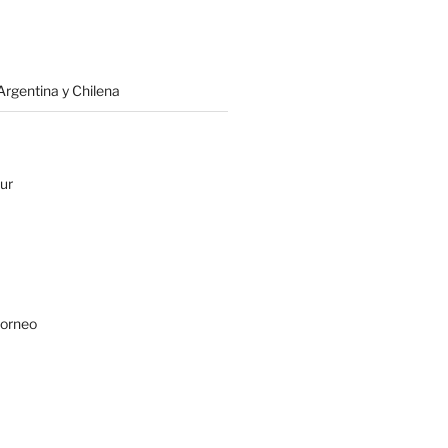
rgentina y Chilena
ur
Borneo