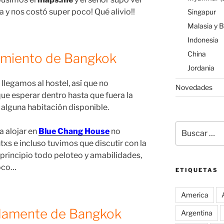
a y nos costó super poco! Qué alivio!!
Singapur
Malasia y 
Indonesia
China
jamiento de Bangkok
Jordania
llegamos al hostel, así que no
Novedades
 esperar dentro hasta que fuera la
 alguna habitación disponible.
Buscar
a alojar en
Blue Chang House
no
por:
 e incluso tuvimos que discutir con la
 principio todo peloteo y amabilidades,
poco…
ETIQUETAS
America
adamente de Bangkok
Argentina