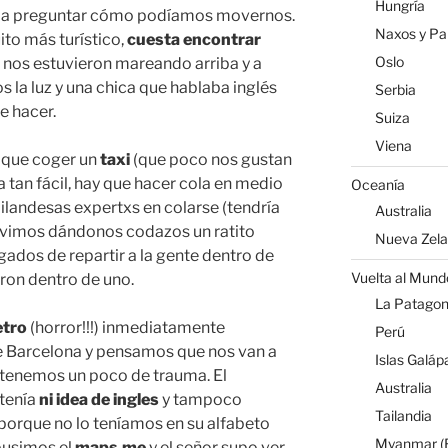
Hungría
s a preguntar cómo podíamos movernos.
Naxos y Par
ito más turístico,
cuesta encontrar
Oslo
ue nos estuvieron mareando arriba y a
 la luz y una chica que hablaba inglés
Serbia
e hacer.
Suiza
Viena
 que coger un
taxi
(que poco nos gustan
ra tan fácil, hay que hacer cola en medio
Oceanía
ailandesas expertxs en colarse (tendría
Australia
tuvimos dándonos codazos un ratito
Nueva Zel
gados de repartir a la gente dentro de
Vuelta al Mund
eron dentro de uno.
La Patagoni
etro
(horror!!!) inmediatamente
Perú
e Barcelona y pensamos que nos van a
Islas Galáp
, tenemos un poco de trauma. El
Australia
tenía
ni idea de ingles
y tampoco
Tailandia
 porque no lo teníamos en su alfabeto
Myanmar (B
e pusimos el
maps.me
y el señor supo ver