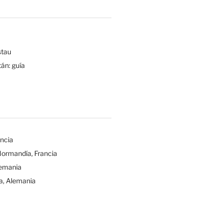
tau
tán: guía
ancia
Normandía, Francia
lemania
a, Alemania