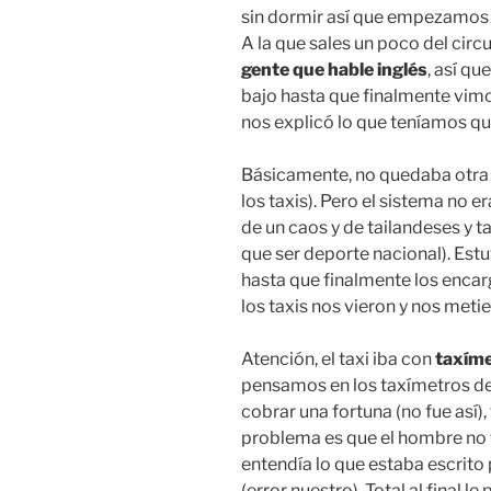
sin dormir así que empezamo
A la que sales un poco del circu
gente que hable
inglés
, así q
bajo hasta que finalmente vimos
nos explicó lo que teníamos qu
Básicamente, no quedaba otra
los taxis). Pero el sistema no e
de un caos y de tailandeses y t
que ser deporte nacional). Es
hasta que finalmente los encar
los taxis nos vieron y nos meti
Atención, el taxi iba con
taxím
pensamos en los taxímetros d
cobrar una fortuna (no fue así)
problema es que el hombre no 
entendía lo que estaba escrito
(error nuestro). Total al final l