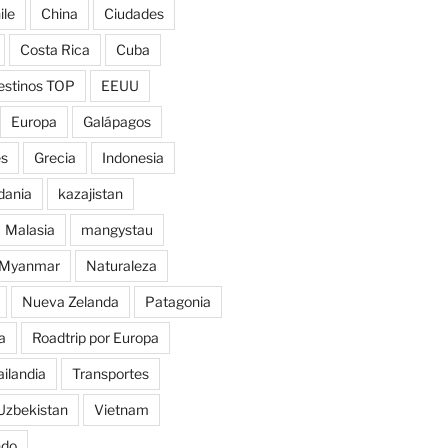
ile
China
Ciudades
Costa Rica
Cuba
estinos TOP
EEUU
Europa
Galápagos
es
Grecia
Indonesia
dania
kazajistan
Malasia
mangystau
Myanmar
Naturaleza
Nueva Zelanda
Patagonia
a
Roadtrip por Europa
ailandia
Transportes
Uzbekistan
Vietnam
ndo