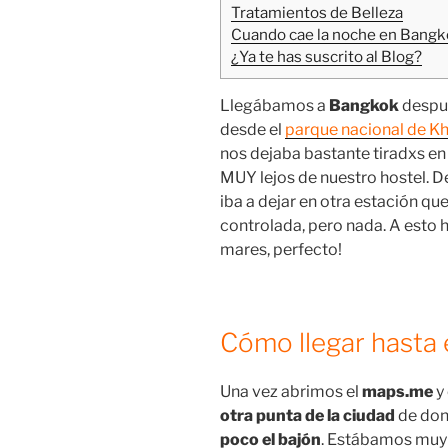
Tratamientos de Belleza
Cuando cae la noche en Bang
¿Ya te has suscrito al Blog?
Llegábamos a
Bangkok
despu
desde el
parque nacional de K
nos dejaba bastante tiradxs en
MUY lejos de nuestro hostel. 
iba a dejar en otra estación q
controlada, pero nada. A esto 
mares, perfecto!
Cómo llegar hasta 
Una vez abrimos el
m
aps.me
y
otra punta de la ciudad
de don
poco el bajón
. Estábamos muy 