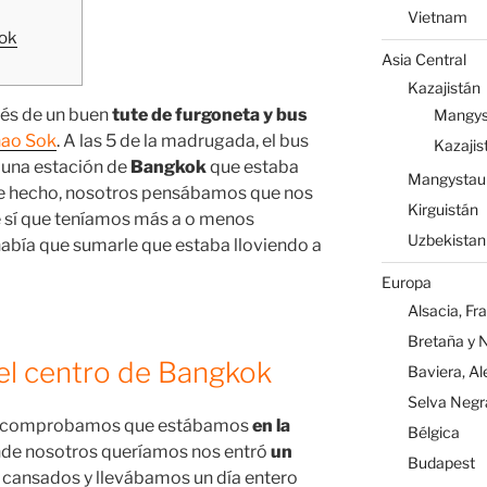
Vietnam
kok
Asia Central
Kazajistán
és de un buen
tute de furgoneta y bus
Mangys
hao Sok
. A las 5 de la madrugada, el bus
Kazajis
 una estación de
Bangkok
que estaba
Mangystau
De hecho, nosotros pensábamos que nos
Kirguistán
ue sí que teníamos más a o menos
Uzbekistan
había que sumarle que estaba lloviendo a
Europa
Alsacia, Fr
Bretaña y 
el centro de Bangkok
Baviera, A
Selva Negr
 comprobamos que estábamos
en la
Bélgica
de nosotros queríamos nos entró
un
Budapest
cansados y llevábamos un día entero