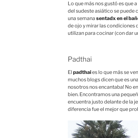
Lo que más nos gustó es que a
del sudeste asiático se puede
una semana
sentadx en el bañ
de ojo y mirar las condiciones d
utilizan para cocinar (con dar u
Padthai
El
padthai
es lo que más se vend
muchos blogs dicen que es una
nosotros nos encantaba! No en 
bien. Encontramos una pequeñ
encuentra justo delante de la 
diferencia fue el mejor que pr