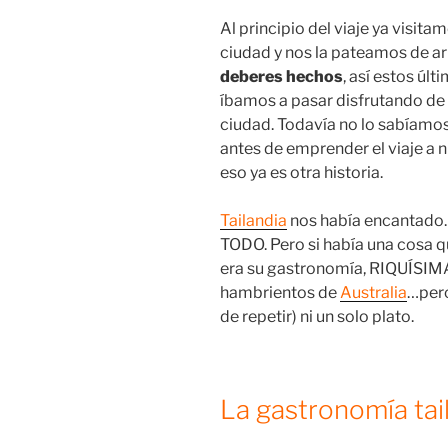
Al principio del viaje ya visit
ciudad y nos la pateamos de a
deberes hechos
, así estos últ
íbamos a pasar disfrutando de
ciudad. Todavía no lo sabíamo
antes de emprender el viaje a 
eso ya es otra historia.
Tailandia
nos había encantado. Su
TODO. Pero si había una cosa 
era su gastronomía, RIQUÍSIMA
hambrientos de
Australia
…pero
de repetir) ni un solo plato.
La gastronomía tai