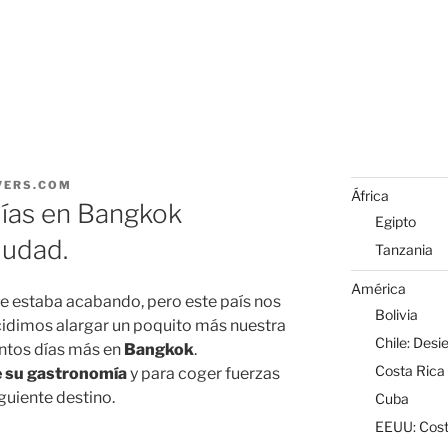
VERS.COM
África
días en Bangkok
Egipto
iudad.
Tanzania
América
e estaba acabando, pero este país nos
Bolivia
idimos alargar un poquito más nuestra
Chile: Desi
ntos días más en
Bangkok
.
Costa Rica
e su gastronomía
y para coger fuerzas
iguiente destino.
Cuba
EEUU: Cost