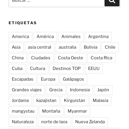
por:
ETIQUETAS
America
América
Animales
Argentina
Asia
asia central
australia
Bolivia
Chile
China
Ciudades
Costa Oeste
Costa Rica
Cuba
Cultura
Destinos TOP
EEUU
Escapadas
Europa
Galápagos
Grandes viajes
Grecia
Indonesia
Japón
Jordania
kazajistan
Kirguistan
Malasia
mangystau
Montaña
Myanmar
Naturaleza
norte de laos
Nueva Zelanda