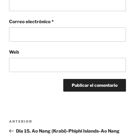
Correo electrónico
*
Web
Navegación
Entrada
ANTERIOR
de
anterior:
Día 15. Ao Nang (Krabi)-Phiphi Islands-Ao Nang
entradas