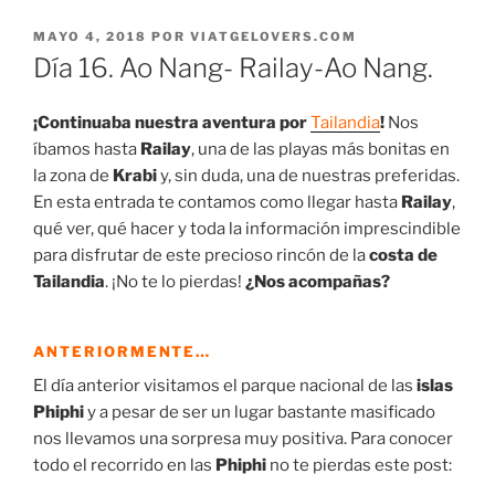
PUBLICADO
MAYO 4, 2018
POR
VIATGELOVERS.COM
EL
Día 16. Ao Nang- Railay-Ao Nang.
¡Continuaba nuestra aventura por
Tailandia
!
Nos
íbamos hasta
Railay
, una de las playas más bonitas en
la zona de
Krabi
y, sin duda, una de nuestras preferidas.
En esta entrada te contamos como llegar hasta
Railay
,
qué ver, qué hacer y toda la información imprescindible
para disfrutar de este precioso rincón de la
costa de
Tailandia
. ¡No te lo pierdas!
¿Nos acompañas?
ANTERIORMENTE…
El día anterior visitamos el parque nacional de las
islas
Phiphi
y a pesar de ser un lugar bastante masificado
nos llevamos una sorpresa muy positiva. Para conocer
todo el recorrido en las
Phiphi
no te pierdas este post: