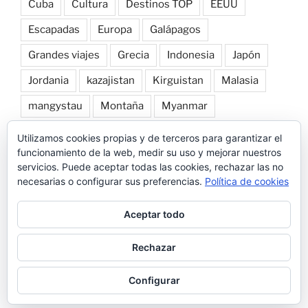
Cuba
Cultura
Destinos TOP
EEUU
Escapadas
Europa
Galápagos
Grandes viajes
Grecia
Indonesia
Japón
Jordania
kazajistan
Kirguistan
Malasia
mangystau
Montaña
Myanmar
Naturaleza
norte de laos
Nueva Zelanda
Utilizamos cookies propias y de terceros para garantizar el
funcionamiento de la web, medir su uso y mejorar nuestros
Patagonia
Perú
Playa
Roadtrip por Europa
servicios. Puede aceptar todas las cookies, rechazar las no
necesarias o configurar sus preferencias.
Política de cookies
Snorkel
Tailandia
Transportes
Trekking
Uzbekistan
Vietnam
Vuelta al mundo
Aceptar todo
Rechazar
Funciona gracias a WordPress
Configurar