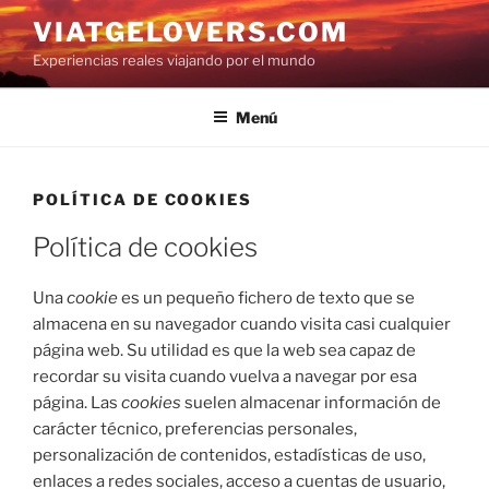
Saltar
VIATGELOVERS.COM
al
Experiencias reales viajando por el mundo
contenido
Menú
POLÍTICA DE COOKIES
Política de cookies
Una
cookie
es un pequeño fichero de texto que se
almacena en su navegador cuando visita casi cualquier
página web. Su utilidad es que la web sea capaz de
recordar su visita cuando vuelva a navegar por esa
página. Las
cookies
suelen almacenar información de
carácter técnico, preferencias personales,
personalización de contenidos, estadísticas de uso,
enlaces a redes sociales, acceso a cuentas de usuario,