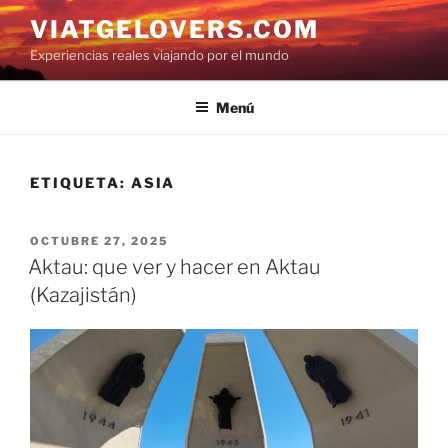
Saltar
VIATGELOVERS.COM
al
Experiencias reales viajando por el mundo
contenido
Menú
ETIQUETA:
ASIA
PUBLICADO
OCTUBRE 27, 2025
EL
Aktau: que ver y hacer en Aktau
(Kazajistán)