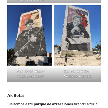
Que ver en Aktau -
Que ver en Aktau -
ViatgeLovers.com
ViatgeLovers.com
Ak Bota:
Visitamos este
parque de atracciones
tirando a feria.