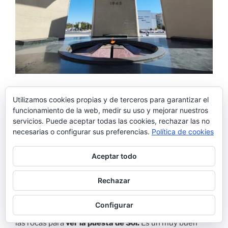
Utilizamos cookies propias y de terceros para garantizar el
Beket-Ata:
funcionamiento de la web, medir su uso y mejorar nuestros
La mezquita principal de
Aktau
.
servicios. Puede aceptar todas las cookies, rechazar las no
necesarias o configurar sus preferencias.
Política de cookies
Anfiteatro y paseo marítimo:
Aceptar todo
Como hemos repetido mil veces, no tiene el nombre
Rechazar
de paseo marítimo pero este recorrido es obligatorio,
nosotros llegamos hasta donde hay un anfiteatro para
Configurar
eventos y un poquito más arriba nos adentramos entre
las rocas para
ver la puesta de Sol.
Es un muy buen