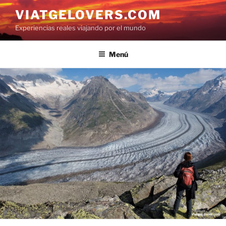
Saltar
VIATGELOVERS.COM
al
Experiencias reales viajando por el mundo
contenido
Menú