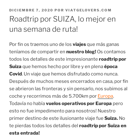
PUBLICADO
DICIEMBRE 7, 2020
POR
VIATGELOVERS.COM
EL
Roadtrip por SUIZA, lo mejor en
una semana de ruta!
Por fin os traemos uno de los
viajes
que más ganas
teníamos de compartir en
nuestro blog!
Os contamos
todos los detalles de este impresionante
roadtrip por
Suiza
que hemos hecho por libre y en plena
época
Covid
. Un viaje que hemos disfrutado como nunca.
Después de muchos meses encerrados en casa, por fin
se abrieron las fronteras y sin pensarlo, nos subimos al
coche y recorrimos más de 5.700km por
Europa
.
Todavía no había
vuelos operativos por Europa
pero
esto no fue impedimento para nosotros! Nuestro
primer destino de este ilusionante viaje fue
Suiza.
No
te pierdas todos los detalles del
roadtrip por Suiza en
esta entrada!