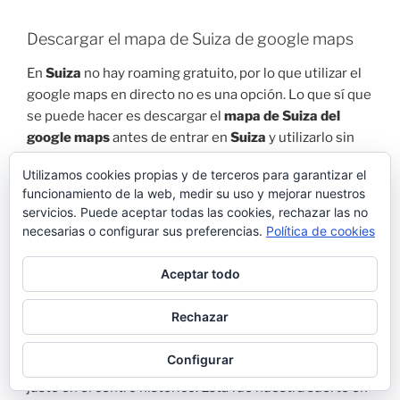
Descargar el mapa de Suiza de google maps
En
Suiza
no hay roaming gratuito, por lo que utilizar el
google maps en directo no es una opción. Lo que sí que
se puede hacer es descargar el
mapa de Suiza del
google maps
antes de entrar en
Suiza
y utilizarlo sin
Internet con el GPS del móvil encendido. A nosotros
Utilizamos cookies propias y de terceros para garantizar el
nos funcionó perfectamente, ni un solo error durante
funcionamiento de la web, medir su uso y mejorar nuestros
todo el recorrido. Mucho mejor que la aplicación
servicios. Puede aceptar todas las cookies, rechazar las no
maps.me.
necesarias o configurar sus preferencias.
Política de cookies
Aceptar todo
Aparcar durante el roadtrip en Suiza
Rechazar
Aparcar en Suiza
(casi) siempre va a costar dinero. La
única manera de aparcar gratuitamente es que sea
Configurar
domingo o festivo
siempre y cuando no se aparque
justo en el centro histórico. Esta fue nuestra suerte en