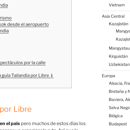
Vietnam
ndia
Asia Central
urismo
Kazajistán
kok desde el aeropuerto
ndia
Mangys
Kazajis
Mangystau
Kirguistán
ectáculos por la calle
Uzbekistan
 guía Tailandia por Libre ⇓
Europa
Alsacia, Fr
Bretaña y 
Baviera, A
 por Libre
Selva Negr
Bélgica
en el país
pero muchos de estos días los
Budapest