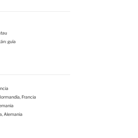
tau
tán: guía
ancia
Normandía, Francia
lemania
a, Alemania