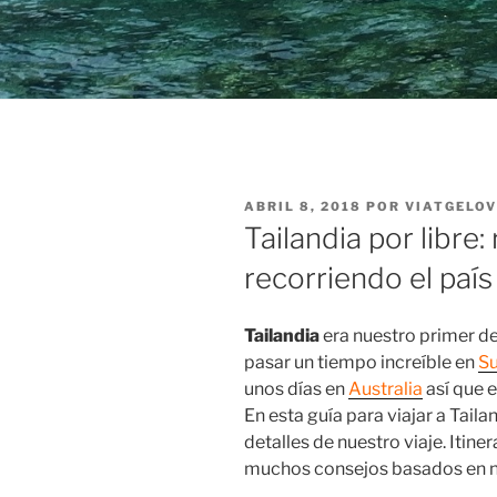
PUBLICADO
ABRIL 8, 2018
POR
VIATGELO
EL
Tailandia por libre:
recorriendo el país
Tailandia
era nuestro primer de
pasar un tiempo increíble en
Su
unos días en
Australia
así que e
En esta guía para viajar a Tail
detalles de nuestro viaje. Itine
muchos consejos basados en n