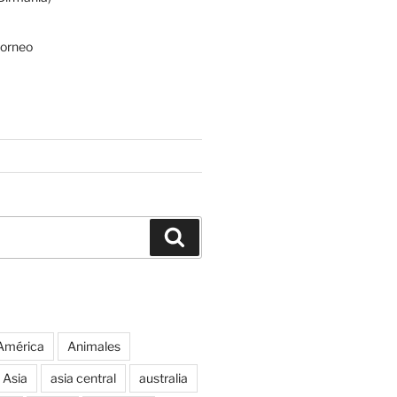
Borneo
Buscar
América
Animales
Asia
asia central
australia