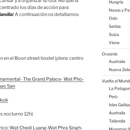
sar y a organizar la ruta. Así que la
Hungría
entrado los días de acción para
Naxos y Par
landia
! A continuación os detallamos
Oslo
Serbia
Suiza
Viena
Oceanía
 en el Boon street hostel (pleno centro
Australia
Nueva Zel
rnamental- The Grand Palace- Wat Pho-
Vuelta al Mund
hao San
La Patagoni
Perú
gkok
Islas Galáp
Australia
s nocturno 12h)
Tailandia
rico: Wat Chedi Luang-Wat Phra Singh-
Myanmar (B