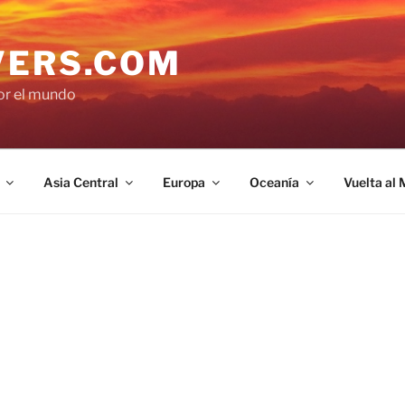
VERS.COM
por el mundo
Asia Central
Europa
Oceanía
Vuelta al