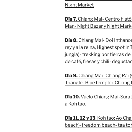
Night Market
Día 7
. Chiang Mai- Centro his
Man- Night Bazar y Night Mark
Día 8.
Chiang Mai- Doi Inthano
rey y a la reina, Highest spot i
jungla)- trekking por tierras d
de café, fresas y chili- degusta
Día 9.
Chiang Mai- Chiang Rai 
Triangle- Blue temple)-Chiang 
Día 10.
Vuelo Chiang Mai-Suratt
a Koh tao.
Día 11, 12 y 13
. Koh tao: Ao Ch
beach)-freedom beach- taa to