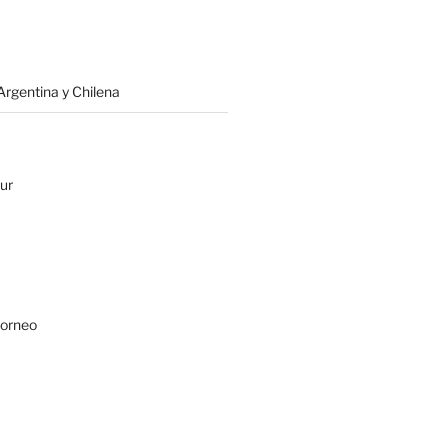
rgentina y Chilena
ur
Borneo