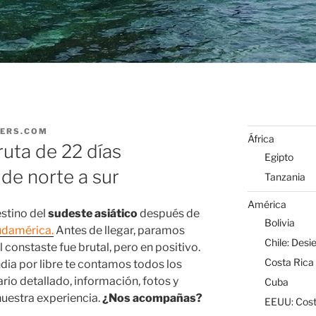
VERS.COM
África
 ruta de 22 días
Egipto
 de norte a sur
Tanzania
América
stino del
sudeste asiático
después de
Bolivia
damérica.
Antes de llegar, paramos
Chile: Desi
l constaste fue brutal, pero en positivo.
Costa Rica
andia por libre te contamos todos los
rario detallado, información, fotos y
Cuba
uestra experiencia.
¿Nos acompañas?
EEUU: Cost