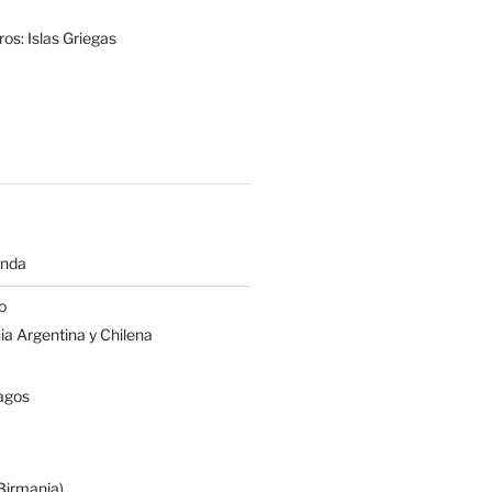
os: Islas Griegas
anda
o
a Argentina y Chilena
agos
irmania)