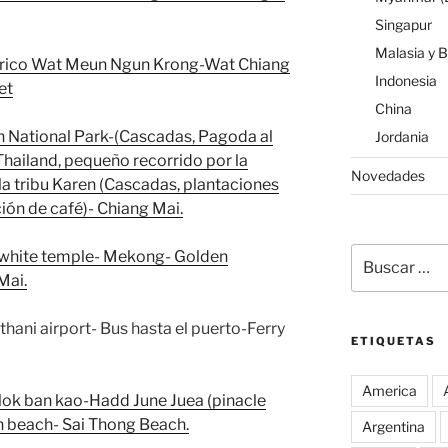
Singapur
Malasia y 
tórico Wat Meun Ngun Krong-Wat Chiang
Indonesia
et
China
n National Park-(Cascadas, Pagoda al
Jordania
n Thailand, pequeño recorrido por la
Novedades
e la tribu Karen (Cascadas, plantaciones
ción de café)- Chiang Mai.
Buscar
(white temple- Mekong- Golden
por:
Mai.
hani airport- Bus hasta el puerto-Ferry
ETIQUETAS
America
alok ban kao-Hadd June Juea (pinacle
h beach- Sai Thong Beach.
Argentina