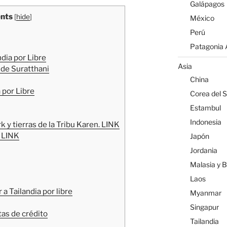
Galápagos
nts
[
hide
]
México
Perú
Patagonia A
dia por Libre
Asia
 de Suratthani
China
a por Libre
Corea del S
Estambul
Indonesia
k y tierras de la Tribu Karen. LINK
. LINK
Japón
Jordania
Malasia y 
Laos
 a Tailandia por libre
Myanmar
Singapur
tas de crédito
Tailandia