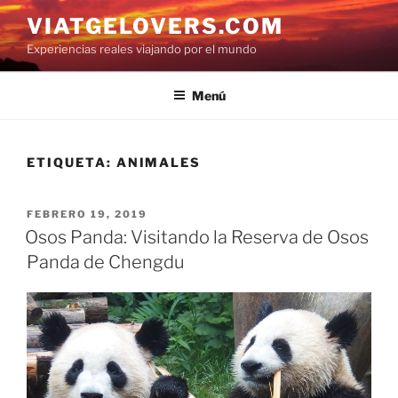
Saltar
VIATGELOVERS.COM
al
Experiencias reales viajando por el mundo
contenido
Menú
ETIQUETA:
ANIMALES
PUBLICADO
FEBRERO 19, 2019
EL
Osos Panda: Visitando la Reserva de Osos
Panda de Chengdu