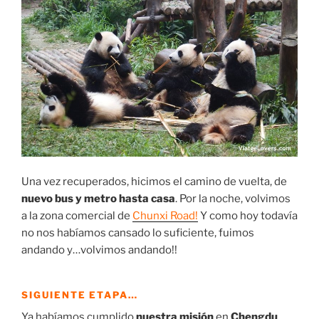
Una vez recuperados, hicimos el camino de vuelta, de
nuevo bus y metro hasta casa
. Por la noche, volvimos
a la zona comercial de
Chunxi Road!
Y como hoy todavía
no nos habíamos cansado lo suficiente, fuimos
andando y…volvimos andando!!
SIGUIENTE ETAPA…
Ya habíamos cumplido
nuestra misión
en
Chengdu
.