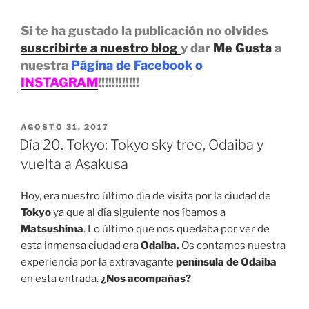
Si te ha gustado la publicación no olvides
suscribirte a nuestro blog
y dar
Me Gusta
a
nuestra
Página de Facebook
o
INSTAGRAM
!!!!!!!!!!!!
PUBLICADO
AGOSTO 31, 2017
EL
Día 20. Tokyo: Tokyo sky tree, Odaiba y
vuelta a Asakusa
Hoy, era nuestro último día de visita por la ciudad de
Tokyo
ya que al día siguiente nos íbamos a
Matsushima
. Lo último que nos quedaba por ver de
esta inmensa ciudad era
Odaiba.
Os contamos nuestra
experiencia por la extravagante
península de Odaiba
en esta entrada.
¿Nos acompañas?