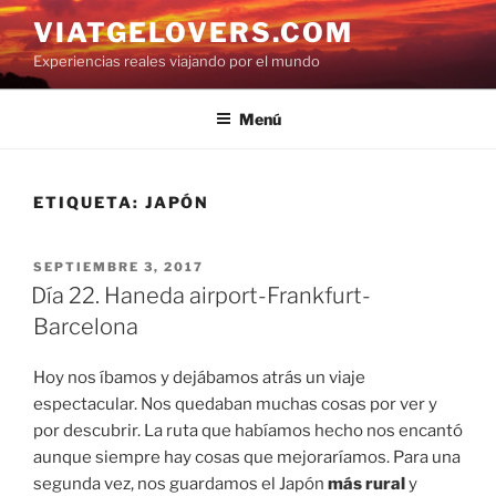
Saltar
VIATGELOVERS.COM
al
Experiencias reales viajando por el mundo
contenido
Menú
ETIQUETA:
JAPÓN
PUBLICADO
SEPTIEMBRE 3, 2017
EL
Día 22. Haneda airport-Frankfurt-
Barcelona
Hoy nos íbamos y dejábamos atrás un viaje
espectacular. Nos quedaban muchas cosas por ver y
por descubrir. La ruta que habíamos hecho nos encantó
aunque siempre hay cosas que mejoraríamos. Para una
segunda vez, nos guardamos el Japón
más rural
y