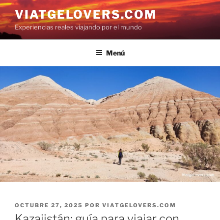
Saltar
VIATGELOVERS.COM
al
Experiencias reales viajando por el mundo
contenido
Menú
PUBLICADO
OCTUBRE 27, 2025
POR
VIATGELOVERS.COM
EL
Kazajistán: guía para viajar con