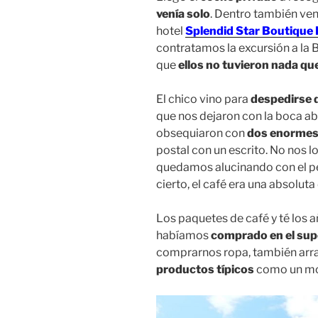
venía solo
. Dentro también ven
hotel
Splendid Star Boutique 
contratamos la excursión a la 
que
ellos no tuvieron nada qu
El chico vino para
despedirse 
que nos dejaron con la boca abi
obsequiaron con
dos enormes 
postal con un escrito. No nos 
quedamos alucinando con el pe
cierto, el café era una absoluta 
Los paquetes de café y té los 
habíamos
comprado en el su
comprarnos ropa, también arr
productos típicos
como un m