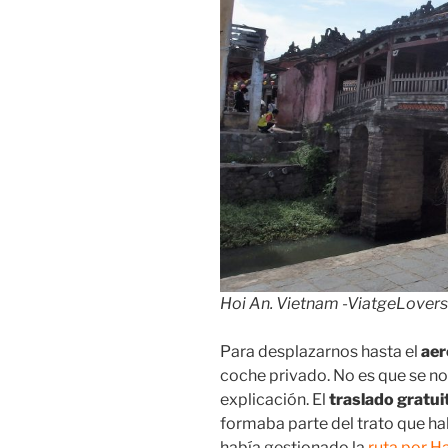
Hoi An. Vietnam -ViatgeLover
Para desplazarnos hasta el
aer
coche privado. No es que se no
explicación. El
traslado gratui
formaba parte del trato que h
había gestionado la
ruta por H