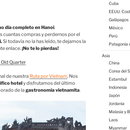
Cuba
EEUU: Cost
Galápagos
mo día completo en Hanoi
.
México
 cuantas compras y perdernos por el
Perú
.
Si todavía no la has leído, te dejamos la
Patagonia A
nte enlace.
¡No te lo pierdas!
Asia
l Old Quarter
China
Corea del S
inal de nuestra
Ruta por Vietnam
. Nos
Estambul
fico hotel
y disfrutamos del último
Indonesia
orado de la
gastronomía vietnamita
.
Japón
Jordania
Malasia y 
Laos
Myanmar