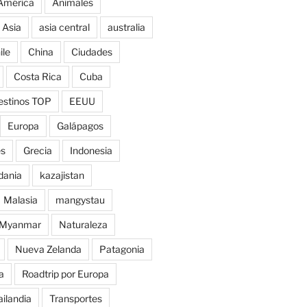
América
Animales
Asia
asia central
australia
ile
China
Ciudades
Costa Rica
Cuba
estinos TOP
EEUU
Europa
Galápagos
es
Grecia
Indonesia
dania
kazajistan
Malasia
mangystau
Myanmar
Naturaleza
Nueva Zelanda
Patagonia
a
Roadtrip por Europa
ailandia
Transportes