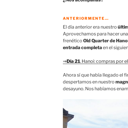
ANTERIORMENTE…
El día anterior era nuestro
últi
Aprovechamos para hacer unas
frenético
Old Quarter de Hanoi
entrada completa
en el siguie
⇒
Día 21
. Hanoi: compras por e
Ahora sí que había llegado el f
despertamos en nuestro
magní
desayuno. Nos habíamos enam