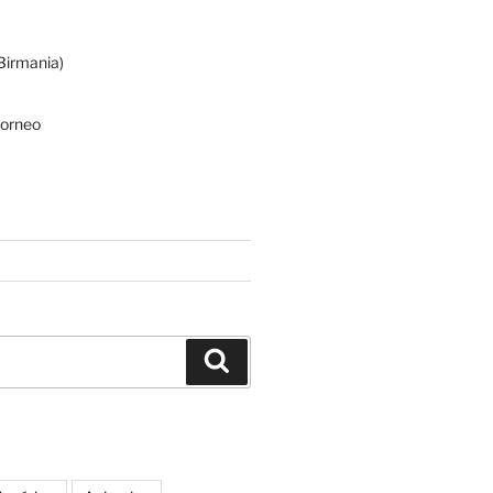
irmania)
Borneo
Buscar