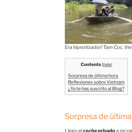
Era hipnotizador! Tam Coc. V
Contents
[
hide
]
Sorpresa de última hora
Reflexiones sobre Vietnam
¿Ya te has suscrito al Blog?
Sorpresa de última
Llego el
coche privado
a recog