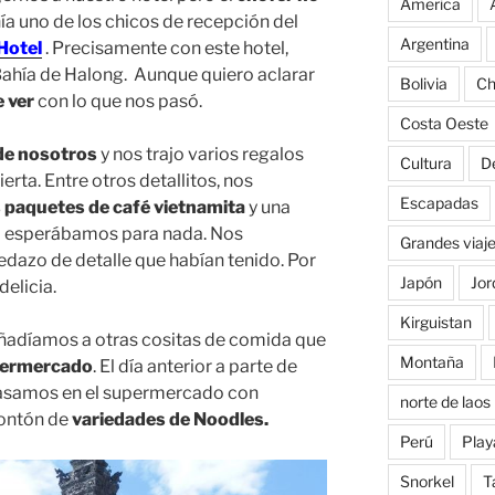
America
ía uno de los chicos de recepción del
Argentina
Hotel
. Precisamente con este hotel,
Bahía de Halong. Aunque quiero aclarar
Bolivia
Ch
e ver
con lo que nos pasó.
Costa Oeste
de nosotros
y nos trajo varios regalos
Cultura
D
erta. Entre otros detallitos, nos
Escapadas
paquetes de café vietnamita
y una
lo esperábamos para nada. Nos
Grandes viaj
dazo de detalle que habían tenido. Por
Japón
Jor
delicia.
Kirguistan
añadíamos a otras cositas de comida que
Montaña
permercado
. El día anterior a parte de
asamos en el supermercado con
norte de laos
ontón de
variedades de Noodles.
Perú
Play
Snorkel
T