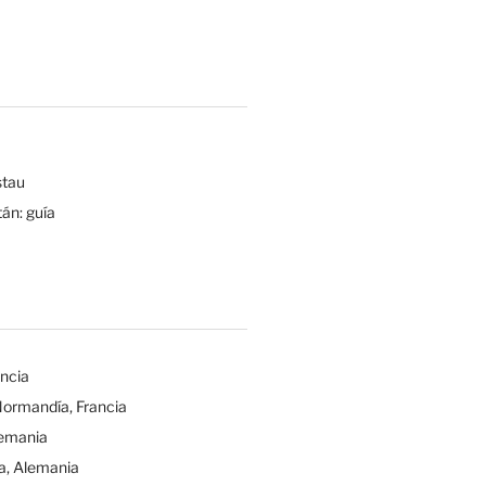
tau
tán: guía
ancia
Normandía, Francia
lemania
a, Alemania