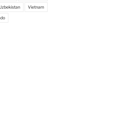
Uzbekistan
Vietnam
ndo