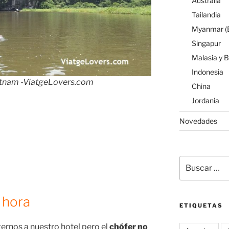
Australia
Tailandia
Myanmar (B
Singapur
Malasia y 
Indonesia
ietnam -ViatgeLovers.com
China
Jordania
Novedades
Buscar
por:
 hora
ETIQUETAS
ernos a nuestro hotel pero el
chófer no