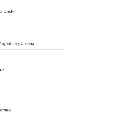
a Oeste
rgentina y Chilena
ur
Borneo