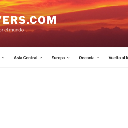
VERS.COM
por el mundo
Asia Central
Europa
Oceanía
Vuelta al