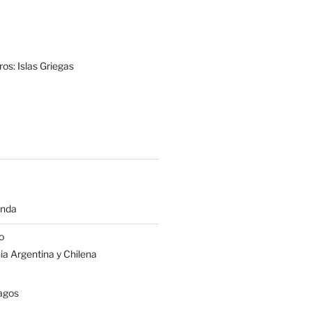
os: Islas Griegas
anda
o
a Argentina y Chilena
agos