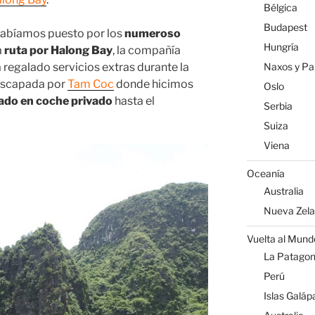
Bélgica
Budapest
abíamos puesto por los
numeroso
Hungría
a
ruta por Halong Bay
, la compañía
Naxos y Par
 regalado servicios extras durante la
 escapada por
Tam Coc
donde hicimos
Oslo
ado en coche privado
hasta el
Serbia
Suiza
Viena
Oceanía
Australia
Nueva Zel
Vuelta al Mund
La Patagoni
Perú
Islas Galáp