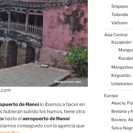
Singapur
Tailandia
Vietnam
Asia Central
Kazajistán
Mangys
Kazajis
Mangystau
Kirguistán
Uzbekistan
s.com
Europa
Alsacia, Fr
opuerto de Hanoi
lo íbamos a hacer en
Bretaña y 
s hubieran subido los humos, tiene otra
to
hasta el
aeropuerto de Hanoi
Baviera, A
abíamos conseguido con la agencia que
Selva Negr
along Bay
.