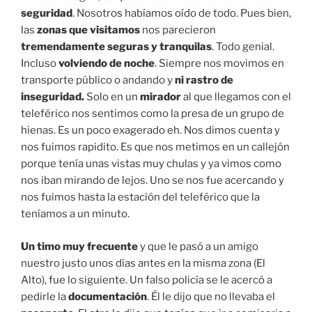
del timador como pudo y salió corriendo hasta el
interior de la terminal del teleférico
donde pidió
ayuda
. Dentro hay
mucha seguridad.
Este es el timo
más frecuente. Por cierto,
nunca llevéis el pasaporte
original encima
y tampoco se lo enseñéis a nadie por la
calle.
A parte de eso, la zona que visitamos nos pareció
más
segura
que algunas zonas de ciudades europeas en la
actualidad. Y el resto de
Bolivia
, lo mismo.
Qué visitar en la Paz
Para variar, no habíamos dormido nada en el
bus
nocturno
, así que entre eso y la altura íbamos un poco
zombies. Después de instalarnos en el hotel, salimos a
descubrir
La Paz
con listado de sitios a visitar en
mano!