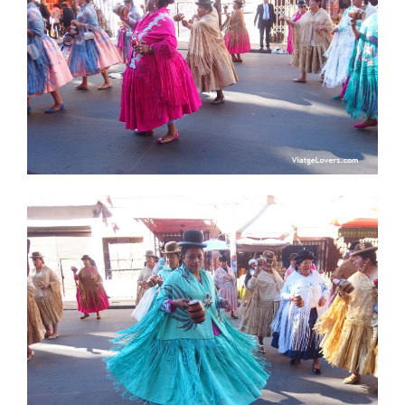
Al día siguiente, haríamos un
trekking por el Valle de
las Ánimas.
Donde encontramos montañas con
formas imposibles y mucha dificultad para subirlas
debido a la altura. A pesar de ello, disfrutamos de un
paisaje único.
Día 20.
La Paz: Trekking por el Valle de las Ánimas
¿ NECESITAS ENCONTRAR ALOJAMIENTO
PARA TU VIAJE A CHILE Y BOLIVIA?