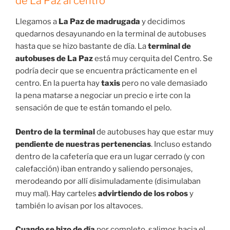
cortada al tráfico
porque había
mercado
. Un montón
de gente a primera hora comprando ropa como si no
hubiera un mañana! Sin darnos cuenta ya habíamos
llegado a nuestro hotel que estaba en
pleno centro.
Por eso decimos que podéis ir andando. Todos los
alojamientos
se encuentran por la misma zona. De
hecho, si buscáis alojamiento debería ser por allí.
Alojamiento en La Paz
Lo ideal es alojarse entre el
Mercado de las Brujas
y el
Prado
. Es la zona más bien comunicada y donde se
concentran los puntos de interés. Nosotros nos
alojamos en
Hostal Sol Andino.
Se encontraba en
pleno
Mercado de las Brujas
. Lo mejor del alojamiento,
el
desayuno.
Que maravilla. Algún día se nos hizo un
poquito tarde porque nos entretuvimos más de la
cuenta disfrutando de la terracita y el desayuno. En