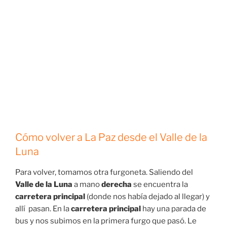
De nuevo en El Prado
El Prado
hoy parecía un lugar completamente
diferente al
día anterior
durante la celebración de la
Independencia de Bolivia
. Habían retirado toda la
decoración de la fiesta del día anterior aunque todavía
pudimos disfrutar de algún desfile. Por la noche,
igualmente, la explanada delante de la
iglesia de San
Francisco
estaba llena de gente con un montón de
animación.