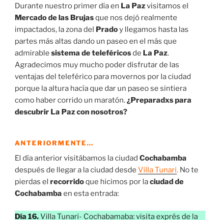
Cómo llegar desde la terminal de buses de La Paz al
centro
Alojamiento en La Paz
Seguridad en La Paz
Qué visitar en la Paz
Mercado de las Brujas
Zona del Prado
Paseo en teleférico
Noche en El Prado
Enlaces relacionados:
¿Ya te has suscrito al Blog?
Cómo llegar desde la terminal de buses
de La Paz al centro
Llegamos a
La Paz de madrugada
y decidimos
quedarnos desayunando en la terminal de autobuses