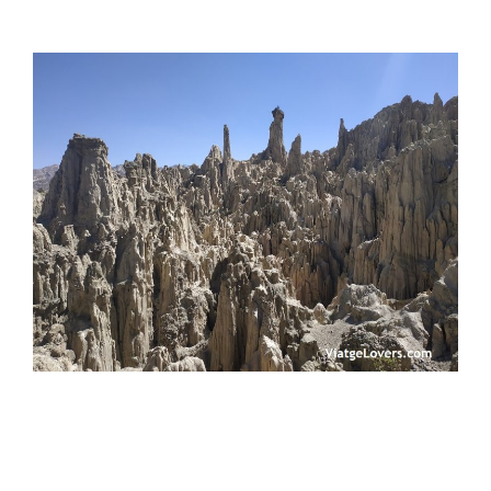
Cómo volver a La Paz desde el Valle de la
Luna
Para volver, tomamos otra furgoneta. Saliendo del
Valle de la Luna
a mano
derecha
se encuentra la
carretera principal
(donde nos había dejado al llegar) y
allí pasan. En la
carretera principal
hay una parada de
bus y nos subimos en la primera furgo que pasó. Le
preguntamos si llegaba a la
avenida 16 de julio
de la
Paz y listo! De nuevo, para bajar, solo hay que avisar al
conductor donde quieres pararte y ya está.