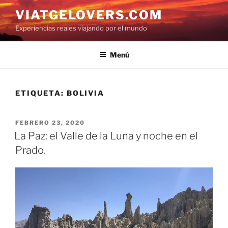
Saltar
VIATGELOVERS.COM
al
Experiencias reales viajando por el mundo
contenido
Menú
ETIQUETA:
BOLIVIA
PUBLICADO
FEBRERO 23, 2020
EL
La Paz: el Valle de la Luna y noche en el
Prado.