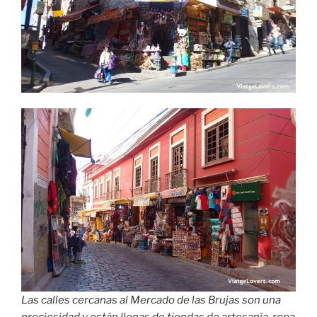
Zona del Prado
La zona de
El Prado
se concentra a lo largo de la
avenida 16 de julio y avenida Arce.
Esta gran avenida
sería la zona más céntrica donde se encuentran los
edificios gubernamentales
, la catedral, las paradas
principales del transporte público, oficinas y bancos.