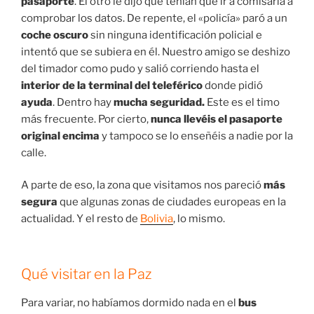
Mercado de las Brujas
Por supuesto, ya que nos encontrábamos
tan cerquita
,
lo primero que visitamos fue el
Mercado de las Brujas.
Quedamos entre alucinados y horrorizados con lo que
vimos.
Mercado está
localizado
en las calles Santa Cruz,
Melchor Jiménez, Sargarnaga y Linares.
Aquí encontramos
bebes de llamas disecados
, fetos
de animales y otras muchas cosas que se escapan a
nuestros limitados
conocimientos esotéricos.
Os
mencionamos estos dos porque nos quedamos
alucinando cuando vimos los
fetos colgando del techo
.
Casi nos da un infarto.