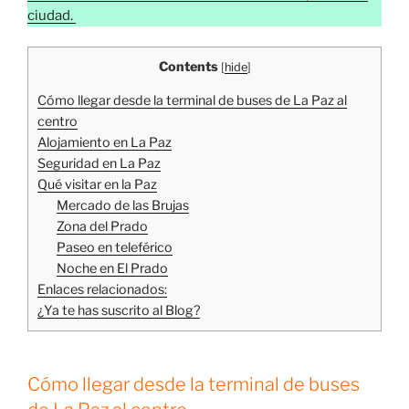
hasta que se hizo bastante de día. La
terminal de
autobuses de La Paz
está muy cerquita del Centro. Se
podría decir que se encuentra prácticamente en el
centro. En la puerta hay
taxis
pero no vale demasiado
la pena matarse a negociar un precio e irte con la
sensación de que te están tomando el pelo.
Dentro de la terminal
de autobuses hay que estar muy
pendiente de nuestras pertenencias
. Incluso estando
dentro de la cafetería que era un lugar cerrado (y con
calefacción) iban entrando y saliendo personajes,
merodeando por allí disimuladamente (disimulaban
muy mal). Hay carteles
advirtiendo de los robos
y
también lo avisan por los altavoces.
Cuando se hizo de día
por completo, salimos hacia el
hotel. Durante el primer tramo que había poca gente
fuimos bastante rapidito y eso que era
subida
.
Después, la calle que nos llevaba al hostel estaba