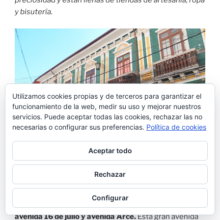
Cuando fuimos nosotros justo era la fiesta
conmemorativa de la
independencia de Bolivia
.
El
Prado
estaba completamente transformado en una
fiesta non-stop que duró dos días
. Había un
ambientazo impresionante ya de buena mañana!
Desfiles, infinidad de
puestos de comida
, mercadillo de
ropa, música, barra de bebidas, absolutamente de todo.
Nosotros estábamos encantados de la vida. Tuvimos
Utilizamos cookies propias y de terceros para garantizar el
funcionamiento de la web, medir su uso y mejorar nuestros
muchísima suerte de que nuestra visita a
la Paz
servicios. Puede aceptar todas las cookies, rechazar las no
coincidiera con esta festividad.
necesarias o configurar sus preferencias.
Política de cookies
Aceptar todo
Rechazar
Configurar