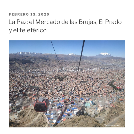
admirable
sistema de teleféricos
de
La Paz
.
Agradecimos muy mucho poder disfrutar de las
ventajas del teleférico para movernos por la ciudad
porque la altura hacía que dar un paseo se sintiera
como haber corrido un maratón.
¿Preparadxs para
descubrir La Paz con nosotros?
ANTERIORMENTE…
El día anterior visitábamos la ciudad
Cochabamba
después de llegar a la ciudad desde
Villa Tunari
.
No te
pierdas el
recorrido
que hicimos por la
ciudad de
Cochabamba
en esta entrada:
Día 16.
Villa Tunari- Cochabamaba: visita exprés de la
ciudad.
Contents
[
hide
]