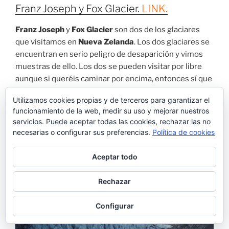
Franz Joseph y Fox Glacier.
LINK.
Franz Joseph
y
Fox Glacier
son dos de los glaciares
que visitamos en
Nueva Zelanda
. Los dos glaciares se
encuentran en serio peligro de desaparición y vimos
muestras de ello. Los dos se pueden visitar por libre
aunque si queréis caminar por encima, entonces sí que
es necesario contratar una excursión que te lleva hasta
Utilizamos cookies propias y de terceros para garantizar el
la cima en helicóptero. Nosotros hicimos la ruta a pie a
funcionamiento de la web, medir su uso y mejorar nuestros
través de un
paisaje precioso
repleto de
cascadas de
servicios. Puede aceptar todas las cookies, rechazar las no
aguas subterráneas
y montañas infinitas. Haciéndolo
necesarias o configurar sus preferencias.
Política de cookies
así, solo se puede llegar hasta la lengua del glaciar y
hay barreras que impiden que pases. En un día se
Aceptar todo
pueden visitar los dos.
Rechazar
Configurar