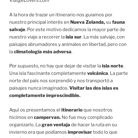
ViatgeLovers.com
A la hora de trazar un itinerario nos guiamos por
nuestro principal interés en
Nueva Zelanda,
su
fauna
salvaje
. Por este motivo dedicamos la mayor parte de
nuestro viaje a recorrer la
isla sur
. La más salvaje, con
paisajes abrumadores y animales en libertad, pero con
la
climatología más adversa
.
Por supuesto, no hay que dejar de visitar la
isla norte
.
Una isla fascinante completamente
volcánica
. La parte
norte del país nos sorprendió y nos transportó a
paisajes nunca imaginados.
Visitar las dos islas es
completamente imprescindible.
Aquí os presentamos el
itinerario
que nosotros
hicimos en
campervan.
No fue muy complicado
organizarlo. La
gran ventaja
de hacer la ruta en su
invierno era que podíamos
improvisar
todo lo que