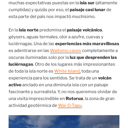
muchas expectativas puestas en la
isla sur
(altamente
cumplidas) y quizás por eso, el
paisaje casi lunar
de
esta parte del país nos impactó muchísimo.
En la
isla norte
predomina el
paisaje volcánico
,
géysers, aguas termales, olor a azufre, cuevas y
luciérnagas. Una de las
experiencias más maravillosas
es adentrarse en las
Waitomo caves
completamente a
oscuras iluminadas solo por la
luz que desprenden las
luciérnagas
. Otro de los lugares más impresionantes
de toda la isla norte es
White Island
,
toda una
experiencia para los sentidos. Se trata de un
volcán
activo
anclado en una diminuta isla con un paisaje
fascinante y surrealista. Y, no nos queremos olvidar de
una visita imprescindible en
Rotorua
, la zona de gran
actividad geotérmica de
Wai-O-Tapu
.