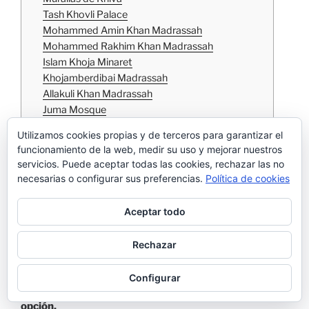
Tash Khovli Palace
Mohammed Amin Khan Madrassah
Mohammed Rakhim Khan Madrassah
Islam Khoja Minaret
Khojamberdibai Madrassah
Allakuli Khan Madrassah
Juma Mosque
Fuera de las murallas de Khiva
Utilizamos cookies propias y de terceros para garantizar el
La luz de Khiva
funcionamiento de la web, medir su uso y mejorar nuestros
Qué tiempo hace en Khiva
servicios. Puede aceptar todas las cookies, rechazar las no
Khiva en renovación
necesarias o configurar sus preferencias.
Política de cookies
¿Ya te has suscrito al Blog?
Aceptar todo
Cuantos días dedicarle a Khiva
Rechazar
Nuestra opción:
en
Khiva
estuvimos una tarde, un día
Configurar
completo y una mañana. Para nosotros,
la mejor
opción.