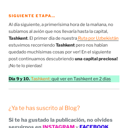
SIGUIENTE ETAPA…
Al día siguiente, a primerísima hora de la mañana, no
subíamos al avión que nos llevaría hasta la capital,
Tashkent
. El primer día de nuestra
Ruta por Uzbekistán
estuvimos recorriendo
Tashkent
pero nos habían
quedado muchísimas cosas por ver! En el siguiente
post continuamos descubriendo
una capital preciosa!
¡No te lo pierdas!
Día 9 y 10.
Tashkent:
qué ver en Tashkent en 2 días
¿Ya te has suscrito al Blog?
Si te ha gustado la publicación, no olvides
seguirnos en
INSTAGRAM
y
FACEBOOK