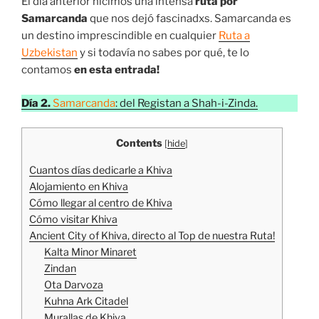
El día anterior hicimos una intensa
ruta por
Samarcanda
que nos dejó fascinadxs. Samarcanda es
un destino imprescindible en cualquier
Ruta a
Uzbekistan
y si todavía no sabes por qué, te lo
contamos
en esta entrada!
Día 2.
Samarcanda
: del Registan a Shah-i-Zinda.
Contents
[
hide
]
Cuantos días dedicarle a Khiva
Alojamiento en Khiva
Cómo llegar al centro de Khiva
Cómo visitar Khiva
Ancient City of Khiva, directo al Top de nuestra Ruta!
Kalta Minor Minaret
Zindan
Ota Darvoza
Kuhna Ark Citadel
Murallas de Khiva