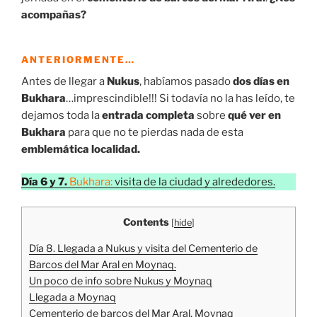
acompañas?
ANTERIORMENTE…
Antes de llegar a
Nukus
, habíamos pasado
dos días en
Bukhara
…imprescindible!!! Si todavía no la has leído, te
dejamos toda la
entrada completa
sobre
qué ver en
Bukhara
para que no te pierdas nada de esta
emblemática localidad.
Día 6 y 7.
Bukhara:
visita de la ciudad y alrededores.
Contents
[
hide
]
Día 8. Llegada a Nukus y visita del Cementerio de
Barcos del Mar Aral en Moynaq.
Un poco de info sobre Nukus y Moynaq
Llegada a Moynaq
Cementerio de barcos del Mar Aral, Moynaq