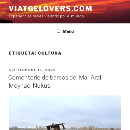
Saltar
VIATGELOVERS.COM
al
Experiencias reales viajando por el mundo
contenido
Menú
ETIQUETA:
CULTURA
PUBLICADO
SEPTIEMBRE 11, 2022
EL
Cementerio de barcos del Mar Aral,
Moynaq. Nukus