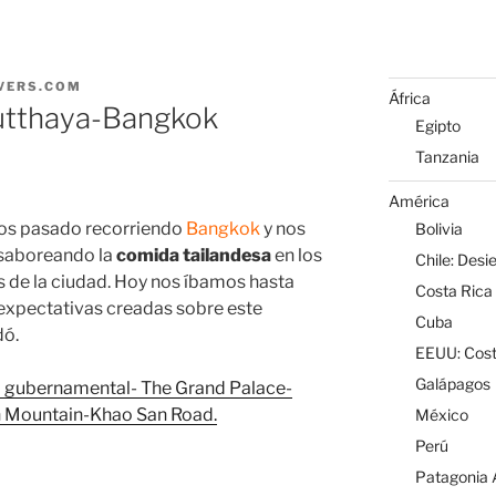
VERS.COM
África
utthaya-Bangkok
Egipto
Tanzania
América
mos pasado recorriendo
Bangkok
y nos
Bolivia
saboreando la
comida tailandesa
en los
Chile: Desi
de la ciudad. Hoy nos íbamos hasta
Costa Rica
xpectativas creadas sobre este
Cuba
dó.
EEUU: Cost
Galápagos
a gubernamental- The Grand Palace-
 Mountain-Khao San Road.
México
Perú
Patagonia A