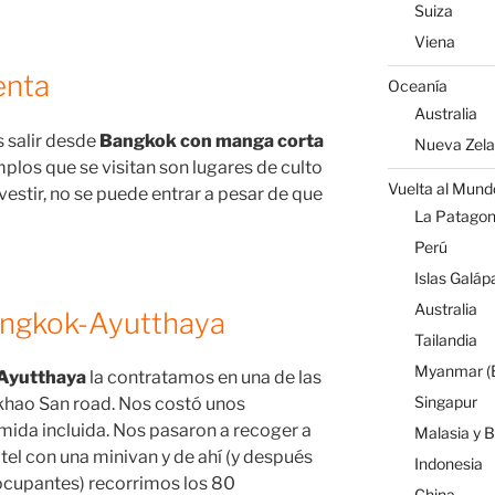
Suiza
Viena
enta
Oceanía
Australia
es salir desde
Bangkok con manga corta
Nueva Zel
plos que se visitan son lugares de culto
Vuelta al Mund
vestir, no se puede entrar a pesar de que
La Patagoni
Perú
Islas Galáp
Australia
Bangkok-Ayutthaya
Tailandia
Myanmar (B
Ayutthaya
la contratamos en una de las
Singapur
 khao San road. Nos costó unos
mida incluida. Nos pasaron a recoger a
Malasia y 
tel con una minivan y de ahí (y después
Indonesia
 ocupantes) recorrimos los 80
China