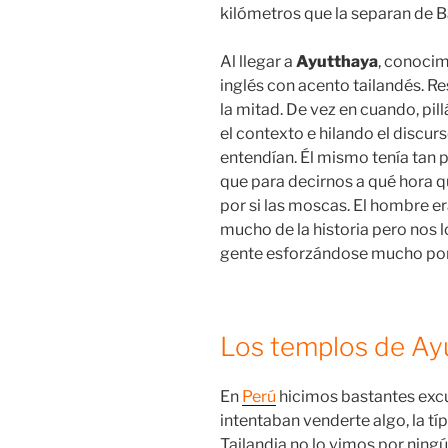
kilómetros que la separan de 
Al llegar a
Ayutthaya
, conoci
inglés con acento tailandés. 
la mitad. De vez en cuando, p
el contexto e hilando el discur
entendían. Él mismo tenía tan 
que para decirnos a qué hora 
por si las moscas. El hombre 
mucho de la historia pero nos l
gente esforzándose mucho por
Los templos de Ay
En
Perú
hicimos bastantes excu
intentaban venderte algo, la tí
Tailandia no lo vimos por ning