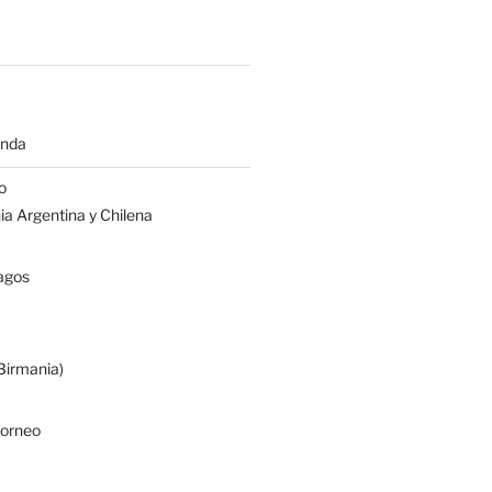
anda
o
a Argentina y Chilena
agos
irmania)
Borneo