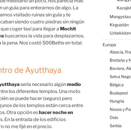
 de meditarlo un poco, nos parecía más
on un guía para enterarnos de algo. La
Kazajis
mos visitado ruinas sin guía y te
Mangystau
acaban siendo cuatro piedras sin ningún
Kirguistán
que coger taxi para llegar a
Mochit
Uzbekistan
ya
buscarnos la vida para desplazarnos.
ía la pena. Nos costó 500Baths en total.
Europa
Alsacia, Fr
Bretaña y 
tro de Ayutthaya
Baviera, A
Selva Negr
yutthaya
sería necesario algún
medio
Bélgica
tre los diferentes templos. Una moto
Budapest
mbién se puede hacer (seguro) pero
Hungría
gunos de los templos están cerca entre
Naxos y Par
jos. Otra opción es
hacer noche en
Oslo
s. En la entrada de los edificios
Serbia
o no me fijé en el precio.