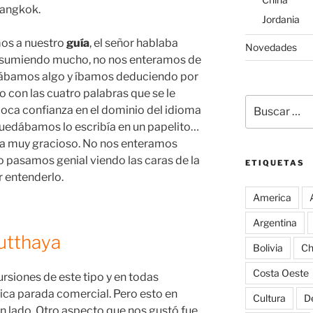
Bangkok.
Jordania
mos a nuestro
guía
, el señor hablaba
Novedades
Resumiendo mucho, no nos enteramos de
illábamos algo y íbamos deduciendo por
so con las cuatro palabras que se le
Buscar
poca confianza en el dominio del idioma
por:
quedábamos lo escribía en un papelito…
era muy gracioso. No nos enteramos
o pasamos genial viendo las caras de la
ETIQUETAS
 entenderlo.
America
Argentina
utthaya
Bolivia
Ch
Costa Oeste
rsiones de este tipo y en todas
pica parada comercial. Pero esto en
Cultura
D
ún lado. Otro aspecto que nos gustó fue