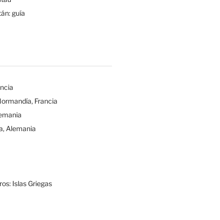
tán: guía
ancia
Normandía, Francia
lemania
a, Alemania
os: Islas Griegas