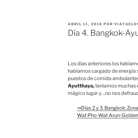
PUBLICADO
ABRIL 11, 2018
POR
VIATGELO
EL
Día 4. Bangkok-Ay
Los días anteriores los había
habíamos cargado de energía 
puestos de comida ambulantes 
Ayutthaya,
teníamos muchas e
mágico lugar y…no nos defrau
⇒Días 2 y 3. Bangkok: Zon
Wat Pho-Wat Arun-Golden