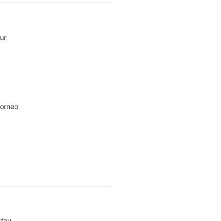
ur
Borneo
tau