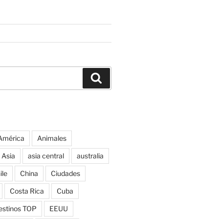
Buscar
América
Animales
Asia
asia central
australia
ile
China
Ciudades
Costa Rica
Cuba
estinos TOP
EEUU