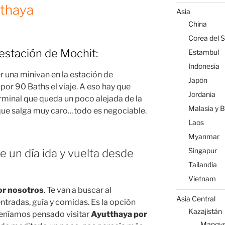
tthaya
Asia
China
Corea del S
estación de Mochit:
Estambul
Indonesia
una minivan en la estación de
Japón
por 90 Baths el viaje. A eso hay que
Jordania
erminal que queda un poco alejada de la
Malasia y 
 que salga muy caro…todo es negociable.
Laos
Myanmar
Singapur
 un día ida y vuelta desde
Tailandia
Vietnam
por nosotros
. Te van a buscar al
Asia Central
entradas, guía y comidas. Es la opción
Kazajistán
teníamos pensado visitar
Ayutthaya por
Mangys