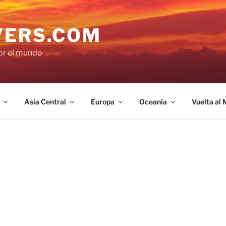
VERS.COM
por el mundo
Asia Central
Europa
Oceanía
Vuelta al