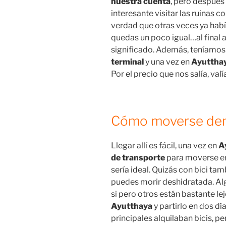
nuestra cuenta
, pero después
interesante visitar las ruinas c
verdad que otras veces ya había
quedas un poco igual…al final 
significado. Además, teníamos 
terminal
y una vez en
Ayuttha
Por el precio que nos salía, val
Cómo moverse den
Llegar allí es fácil, una vez en
A
de transporte
para moverse en
sería ideal. Quizás con bici ta
puedes morir deshidratada. Al
si pero otros están bastante le
Ayutthaya
y partirlo en dos día
principales alquilaban bicis, per