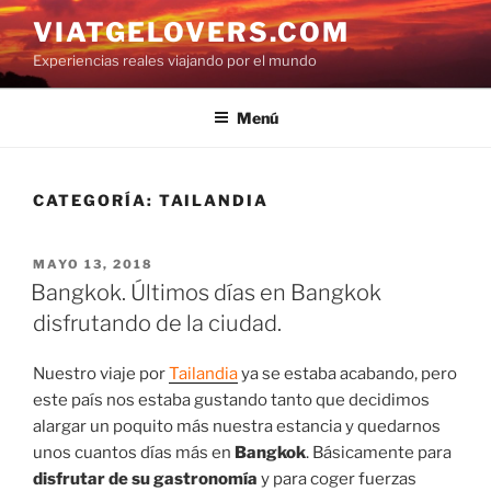
Saltar
VIATGELOVERS.COM
al
Experiencias reales viajando por el mundo
contenido
Menú
CATEGORÍA:
TAILANDIA
PUBLICADO
MAYO 13, 2018
EL
Bangkok. Últimos días en Bangkok
disfrutando de la ciudad.
Nuestro viaje por
Tailandia
ya se estaba acabando, pero
este país nos estaba gustando tanto que decidimos
alargar un poquito más nuestra estancia y quedarnos
unos cuantos días más en
Bangkok
. Básicamente para
disfrutar de su gastronomía
y para coger fuerzas