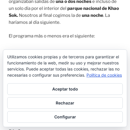
organizaban salidas de
una o dos noches
e incluso de
un solo día por el interior del
parque
nacional de Khao
Sok.
Nosotros al final cogimos la de
una noche
. La
haríamos al día siguiente.
El programa más o menos era el siguiente:
Utilizamos cookies propias y de terceros para garantizar el
Día 1:
funcionamiento de la web, medir su uso y mejorar nuestros
Recorrido en barca por el lago Cheo law lake
servicios. Puede aceptar todas las cookies, rechazar las no
necesarias o configurar sus preferencias.
Política de cookies
Trekking por la jungla hasta llegar a la cueva inundada
Nam Talu cave y recorrido por el interior (transcurren
Aceptar todo
aguas subterráneas así que hay veces que toca
meterse hasta la cabeza)
Rechazar
Safari nocturno
Dormir en las cabañas flotantes del lago
Configurar