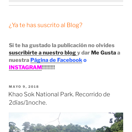
¿Ya te has suscrito al Blog?
Si te ha gustado la publicación no olvides
suscribirte a nuestro blog
y dar
Me Gusta
a
nuestra
Página de Facebook
o
INSTAGRAM
!!!!!!!!!
PUBLICADO
MAYO 9, 2018
EL
Khao Sok National Park. Recorrido de
2días/1noche.