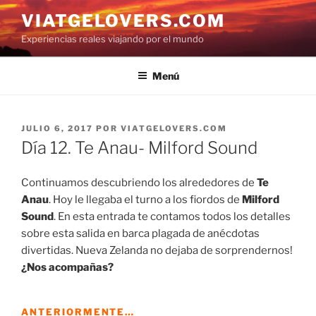
Saltar
VIATGELOVERS.COM
al
Experiencias reales viajando por el mundo
contenido
Menú
PUBLICADO
JULIO 6, 2017
POR
VIATGELOVERS.COM
EL
Día 12. Te Anau- Milford Sound
Continuamos descubriendo los alrededores de
Te
Anau
. Hoy le llegaba el turno a los fiordos de
Milford
Sound
. En esta entrada te contamos todos los detalles
sobre esta salida en barca plagada de anécdotas
divertidas. Nueva Zelanda no dejaba de sorprendernos!
¿Nos acompañas?
ANTERIORMENTE…