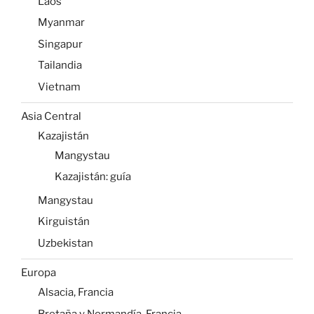
Kazajistán: guía
Mangystau
Kirguistán
Uzbekistan
Europa
Alsacia, Francia
Bretaña y Normandía, Francia
Baviera, Alemania
Selva Negra, Alemania
Bélgica
Budapest
Hungría
Naxos y Paros: Islas Griegas
Oslo