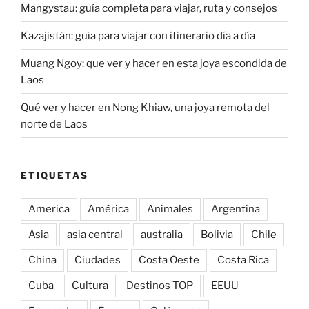
ETIQUETAS
America
América
Animales
Argentina
Asia
asia central
australia
Bolivia
Chile
China
Ciudades
Costa Oeste
Costa Rica
Cuba
Cultura
Destinos TOP
EEUU
Escapadas
Europa
Galápagos
Grandes viajes
Grecia
Indonesia
Japón
Jordania
kazajistan
Kirguistan
Malasia
mangystau
Montaña
Myanmar
Naturaleza
norte de laos
Nueva Zelanda
Patagonia
Perú
Playa
Roadtrip por Europa
Snorkel
Tailandia
Transportes
Trekking