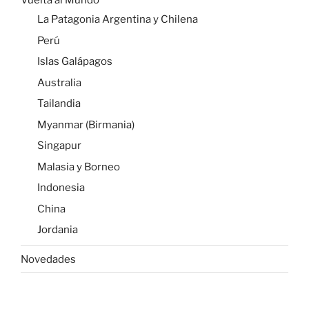
Malasia y Borneo
Indonesia
China
Jordania
Novedades
Buscar
Buscar
por:
ETIQUETAS
America
América
Animales
Argentina
Asia
asia central
australia
Bolivia
Chile
China
Ciudades
Costa Oeste
Costa Rica