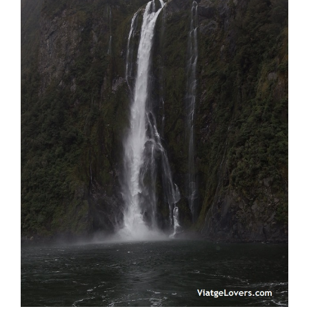
Cuando acabamos la excursión,
Stephen
nos estaba
esperando e hicimos la vuelta charlando con él en el
coche, esta vez
sin hacer paradas
. Nos despedimos de
él en
Te Anau.
Nos había encantado la experiencia!
Había sido
un día muy enriquecedor!
Las fuertes rachas de viento volvían a Te
Anau