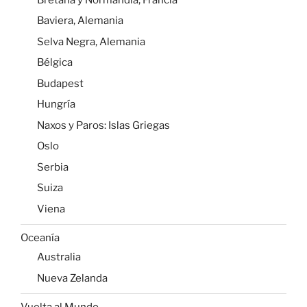
Serbia
Suiza
Viena
Oceanía
Australia
Nueva Zelanda
Vuelta al Mundo
La Patagonia Argentina y Chilena
Perú
Islas Galápagos
Australia
Tailandia
Myanmar (Birmania)
Singapur