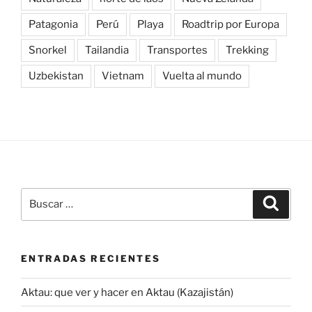
Buscar
Buscar
por:
ENTRADAS RECIENTES
Aktau: que ver y hacer en Aktau (Kazajistán)
Mangystau: guía completa para viajar, ruta y consejos
Kazajistán: guía para viajar con itinerario día a día
Muang Ngoy: que ver y hacer en esta joya escondida de
Laos
Qué ver y hacer en Nong Khiaw, una joya remota del
norte de Laos