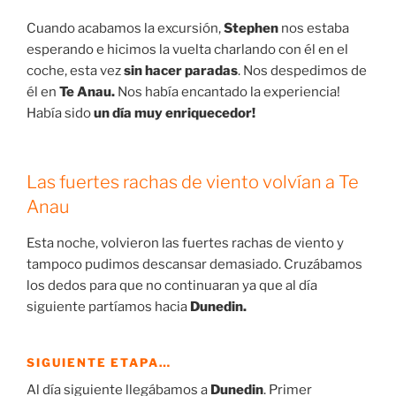
Esta noche, volvieron las fuertes rachas de viento y
tampoco pudimos descansar demasiado. Cruzábamos
los dedos para que no continuaran ya que al día
siguiente partíamos hacia
Dunedin.
SIGUIENTE ETAPA…
Al día siguiente llegábamos a
Dunedin
. Primer
contacto con la civilización desde hacía unos cuantos
días. Después de muchos días disfrutando de la
naturaleza, hacíamos un
pequeño break más urbanita
.
Visitamos esta ciudad de
estilo victoriano
y
continuamos
sufriendo las inclemencias del tiempo.
Te contamos todos los detalles en la siguiente entrada!
⇒
Día 13.
Te Anau- Dunedin