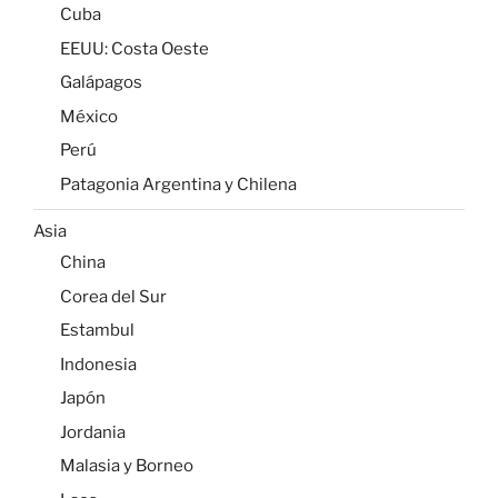
China
Corea del Sur
Estambul
Indonesia
Japón
Jordania
Malasia y Borneo
Laos
Myanmar
Singapur
Tailandia
Vietnam
Asia Central
Kazajistán
Mangystau