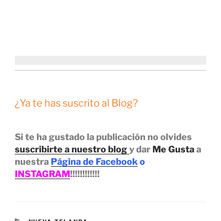
Si te ha gustado la publicación no olvides
suscribirte a nuestro blog
y dar
Me Gusta
a
nuestra
Página de Facebook
o
INSTAGRAM
!!!!!!!!!!!!
CATEGORÍAS
NUEVA ZELANDA
ETIQUETAS
NUEVA ZELANDA
Deja una respuesta
Tu dirección de correo electrónico no será publicada.
Los campos obligatorios están marcados con
*
Comentario
*