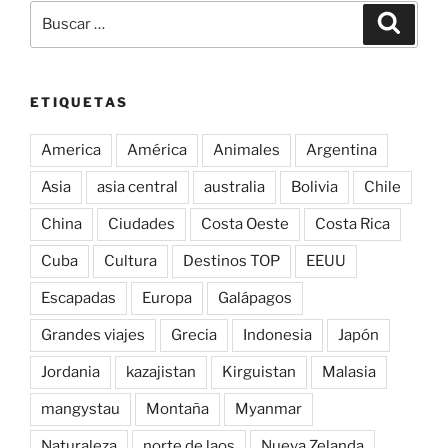
Cuba
Cultura
Destinos TOP
EEUU
Escapadas
Europa
Galápagos
Grandes viajes
Grecia
Indonesia
Japón
Jordania
kazajistan
Kirguistan
Malasia
mangystau
Montaña
Myanmar
Naturaleza
norte de laos
Nueva Zelanda
Patagonia
Perú
Playa
Roadtrip por Europa
Snorkel
Tailandia
Transportes
Trekking
Uzbekistan
Vietnam
Vuelta al mundo