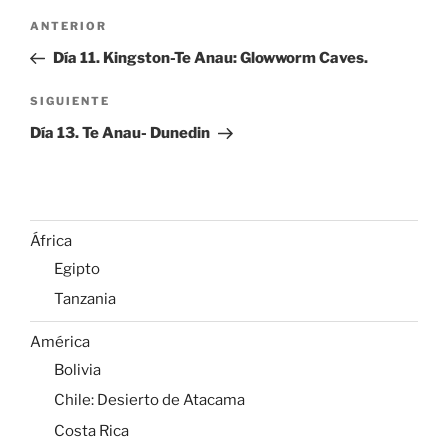
África
Egipto
Tanzania
América
Bolivia
Chile: Desierto de Atacama
Costa Rica
Cuba
EEUU: Costa Oeste
Galápagos
México
Perú
Patagonia Argentina y Chilena
Asia