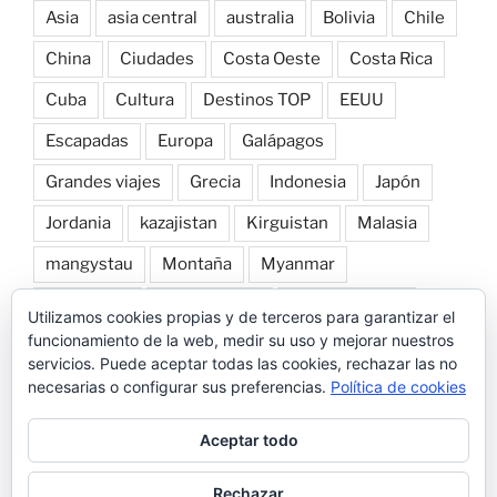
Asia
asia central
australia
Bolivia
Chile
China
Ciudades
Costa Oeste
Costa Rica
Cuba
Cultura
Destinos TOP
EEUU
Escapadas
Europa
Galápagos
Grandes viajes
Grecia
Indonesia
Japón
Jordania
kazajistan
Kirguistan
Malasia
mangystau
Montaña
Myanmar
Naturaleza
norte de laos
Nueva Zelanda
Utilizamos cookies propias y de terceros para garantizar el
funcionamiento de la web, medir su uso y mejorar nuestros
Patagonia
Perú
Playa
Roadtrip por Europa
servicios. Puede aceptar todas las cookies, rechazar las no
necesarias o configurar sus preferencias.
Política de cookies
Snorkel
Tailandia
Transportes
Trekking
Uzbekistan
Vietnam
Vuelta al mundo
Aceptar todo
Rechazar