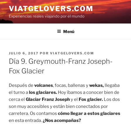
Saltar
VIATGELOVERS.COM
al
Experiencias reales viajando por el mundo
contenido
Menú
PUBLICADO
JULIO 6, 2017
POR
VIATGELOVERS.COM
EL
Día 9. Greymouth-Franz Joseph-
Fox Glacier
Después de
volcanes
, focas, ballenas y
wekas,
llegaba
el turno a
los glaciares.
Hoy íbamos a conocer bien de
cerca el
Glaciar Franz Joseph
y el
Fox glacier.
Los dos
son muy accesibles y están bien conectados por
carretera. Os contamos
cómo llegar a estos glaciares
en esta entrada.
¿Nos acompañas?