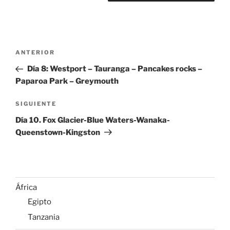
Navegación
Entrada
ANTERIOR
de
anterior:
Día 8: Westport – Tauranga – Pancakes rocks –
entradas
Paparoa Park – Greymouth
Siguiente
SIGUIENTE
entrada
Día 10. Fox Glacier-Blue Waters-Wanaka-
Queenstown-Kingston
África
Egipto
Tanzania