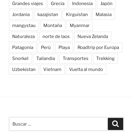
Grandes viajes
Grecia
Indonesia
Japón
Jordania
kazajistan
Kirguistan
Malasia
mangystau
Montaña
Myanmar
Naturaleza
norte de laos
Nueva Zelanda
Patagonia
Perú
Playa
Roadtrip por Europa
Snorkel
Tailandia
Transportes
Trekking
Uzbekistan
Vietnam
Vuelta al mundo
Buscar
Buscar
por: