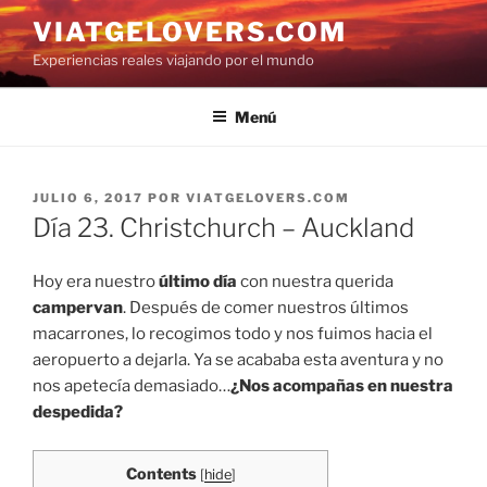
Saltar
VIATGELOVERS.COM
al
Experiencias reales viajando por el mundo
contenido
Menú
PUBLICADO
JULIO 6, 2017
POR
VIATGELOVERS.COM
EL
Día 23. Christchurch – Auckland
Hoy era nuestro
último día
con nuestra querida
campervan
. Después de comer nuestros últimos
macarrones, lo recogimos todo y nos fuimos hacia el
aeropuerto a dejarla. Ya se acababa esta aventura y no
nos apetecía demasiado…
¿Nos acompañas en nuestra
despedida?
Contents
[
hide
]