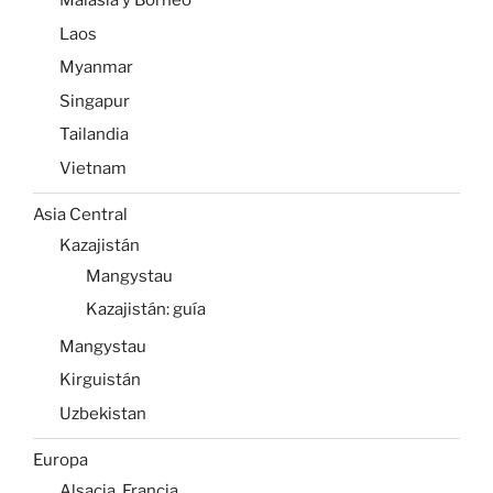
Malasia y Borneo
Laos
Myanmar
Singapur
Tailandia
Vietnam
Asia Central
Kazajistán
Mangystau
Kazajistán: guía
Mangystau
Kirguistán
Uzbekistan
Europa
Alsacia, Francia