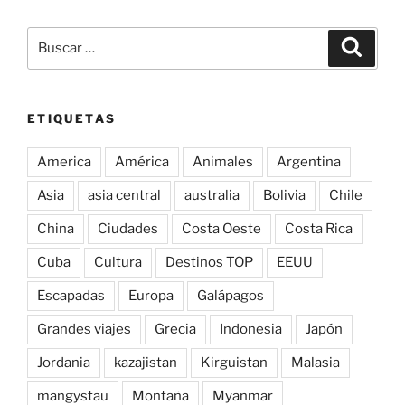
Buscar
Buscar
por:
ETIQUETAS
America
América
Animales
Argentina
Asia
asia central
australia
Bolivia
Chile
China
Ciudades
Costa Oeste
Costa Rica
Cuba
Cultura
Destinos TOP
EEUU
Escapadas
Europa
Galápagos
Grandes viajes
Grecia
Indonesia
Japón
Jordania
kazajistan
Kirguistan
Malasia
mangystau
Montaña
Myanmar