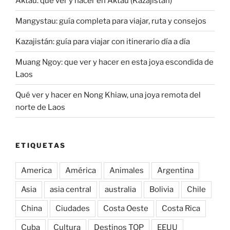
Aktau: que ver y hacer en Aktau (Kazajistán)
Mangystau: guía completa para viajar, ruta y consejos
Kazajistán: guía para viajar con itinerario día a día
Muang Ngoy: que ver y hacer en esta joya escondida de
Laos
Qué ver y hacer en Nong Khiaw, una joya remota del
norte de Laos
ETIQUETAS
America
América
Animales
Argentina
Asia
asia central
australia
Bolivia
Chile
China
Ciudades
Costa Oeste
Costa Rica
Cuba
Cultura
Destinos TOP
EEUU