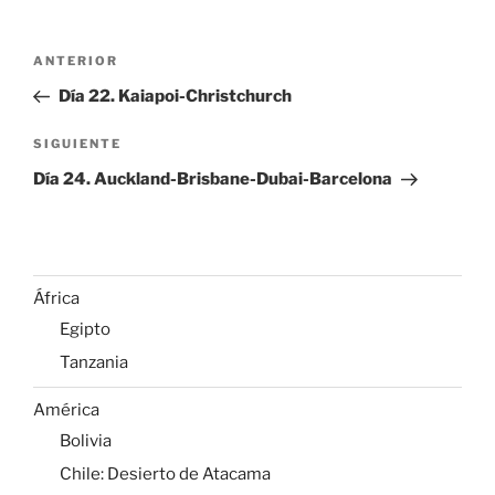
Navegación
Entrada
ANTERIOR
de
anterior:
Día 22. Kaiapoi-Christchurch
entradas
Siguiente
SIGUIENTE
entrada
Día 24. Auckland-Brisbane-Dubai-Barcelona
África
Egipto
Tanzania
América
Bolivia
Chile: Desierto de Atacama