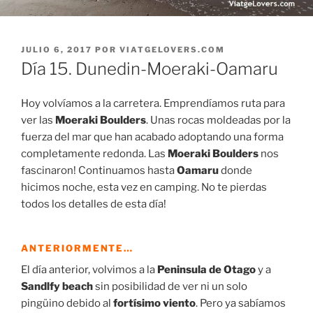
PUBLICADO
JULIO 6, 2017
POR
VIATGELOVERS.COM
EL
Día 15. Dunedin-Moeraki-Oamaru
Hoy volvíamos a la carretera. Emprendíamos ruta para
ver las
Moeraki Boulders
. Unas rocas moldeadas por la
fuerza del mar que han acabado adoptando una forma
completamente redonda. Las
Moeraki Boulders
nos
fascinaron! Continuamos hasta
Oamaru
donde
hicimos noche, esta vez en camping. No te pierdas
todos los detalles de esta día!
ANTERIORMENTE…
El día anterior, volvimos a la
Peninsula de Otago
y a
Sandlfy beach
sin posibilidad de ver ni un solo
pingüino debido al
fortísimo viento
. Pero ya sabíamos