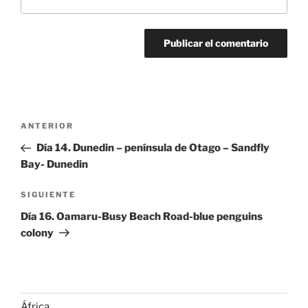
Navegación
Entrada
ANTERIOR
de
anterior:
Día 14. Dunedin – península de Otago – Sandfly
entradas
Bay- Dunedin
Siguiente
SIGUIENTE
entrada
Día 16. Oamaru-Busy Beach Road-blue penguins
colony
África