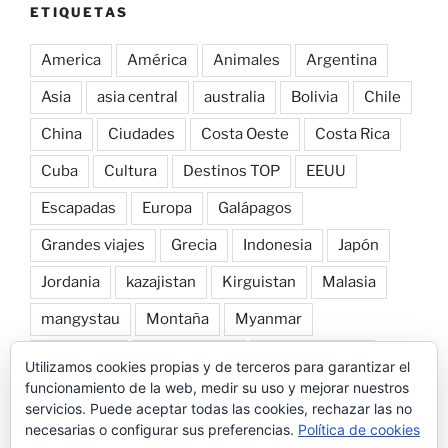
ETIQUETAS
America
América
Animales
Argentina
Asia
asia central
australia
Bolivia
Chile
China
Ciudades
Costa Oeste
Costa Rica
Cuba
Cultura
Destinos TOP
EEUU
Escapadas
Europa
Galápagos
Grandes viajes
Grecia
Indonesia
Japón
Jordania
kazajistan
Kirguistan
Malasia
mangystau
Montaña
Myanmar
Naturaleza
norte de laos
Nueva Zelanda
Utilizamos cookies propias y de terceros para garantizar el
funcionamiento de la web, medir su uso y mejorar nuestros
Patagonia
Perú
Playa
Roadtrip por Europa
servicios. Puede aceptar todas las cookies, rechazar las no
necesarias o configurar sus preferencias.
Política de cookies
Snorkel
Tailandia
Transportes
Trekking