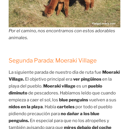
Por el camino, nos encontramos con estos adorables
animales.
Segunda Parada: Moeraki Village
La siguiente parada de nuestro día de ruta fue
Moeraki
Village.
El objetivo principal era
ver pingüinos
en la
playa del pueblo.
Moeraki village
es un
pueblo
diminuto
de pescadores. Habíamos leído que cuando
empieza a caer el sol, los
blue penguins
vuelven a sus
nidos en la playa
. Había
carteles
por todo el pueblo
pidiendo precaución para
no dañar a los blue
penguins.
En especial para que no los atropelles y
también avisando para que
mires debajo del coche