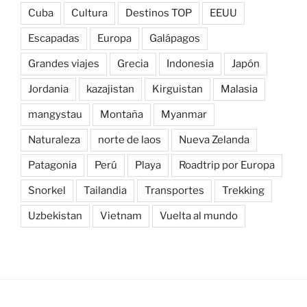
Cuba
Cultura
Destinos TOP
EEUU
Escapadas
Europa
Galápagos
Grandes viajes
Grecia
Indonesia
Japón
Jordania
kazajistan
Kirguistan
Malasia
mangystau
Montaña
Myanmar
Naturaleza
norte de laos
Nueva Zelanda
Patagonia
Perú
Playa
Roadtrip por Europa
Snorkel
Tailandia
Transportes
Trekking
Uzbekistan
Vietnam
Vuelta al mundo