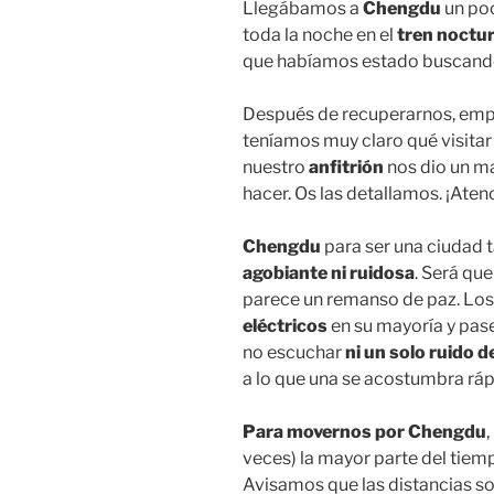
Llegábamos a
Chengdu
un po
toda la noche en el
tren noctu
que habíamos estado buscando
Después de recuperarnos, empez
teníamos muy claro qué visitar
nuestro
anfitrión
nos dio un m
hacer. Os las detallamos. ¡Aten
Chengdu
para ser una ciudad 
agobiante ni ruidosa
. Será qu
parece un remanso de paz. Los
eléctricos
en su mayoría y pase
no escuchar
ni un solo ruido 
a lo que una se acostumbra r
Para movernos por Chengdu
,
veces) la mayor parte del ti
Avisamos que las distancias so