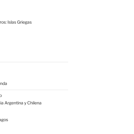
os: Islas Griegas
anda
o
a Argentina y Chilena
agos