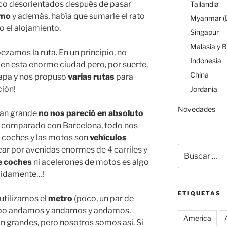
co desorientados después de pasar
Tailandia
rno
y además, había que sumarle el rato
Myanmar (B
 el alojamiento.
Singapur
Malasia y 
amos la ruta. En un principio, no
Indonesia
 en esta enorme ciudad pero, por suerte,
China
apa y nos propuso
varias rutas
para
ción!
Jordania
Novedades
tan grande
no nos pareció en absoluto
e comparado con Barcelona, todo nos
 coches y las motos son
vehículos
Buscar
ar por avenidas enormes de 4 carriles y
por:
de coches
ni acelerones de motos es algo
ápidamente…!
ETIQUETAS
 utilizamos el
metro
(poco, un par de
empo andamos y andamos y andamos.
America
n grandes, pero nosotros somos así. Si