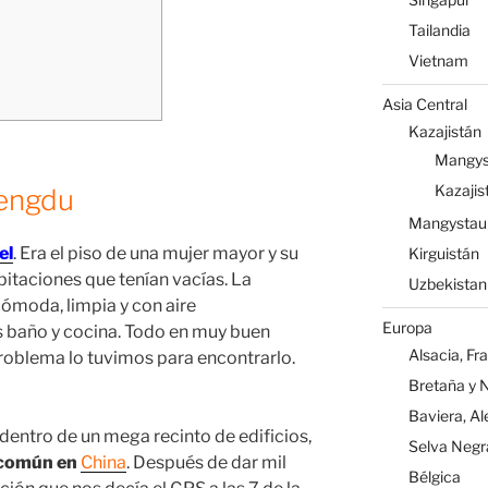
Tailandia
Vietnam
Asia Central
Kazajistán
Mangys
Kazajis
hengdu
Mangystau
el
. Era el piso de una mujer mayor y su
Kirguistán
bitaciones que tenían vacías. La
Uzbekistan
cómoda, limpia y con aire
Europa
baño y cocina. Todo en muy buen
Alsacia, Fr
problema lo tuvimos para encontrarlo.
Bretaña y 
Baviera, A
entro de un mega recinto de edificios,
Selva Negr
 común en
China
. Después de dar mil
Bélgica