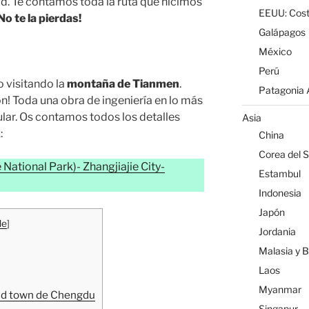
d. Te contamos toda la ruta que hicimos
EEUU: Cost
No te la pierdas!
Galápagos
México
Perú
o visitando la
montaña de Tianmen
.
Patagonia A
n! Toda una obra de ingeniería en lo más
lar. Os contamos todos los detalles
Asia
:
China
Corea del S
 National Park)- Zhangjiajie City-
Estambul
Indonesia
Japón
de
]
Jordania
Malasia y 
Laos
Myanmar
 old town de Chengdu
Singapur