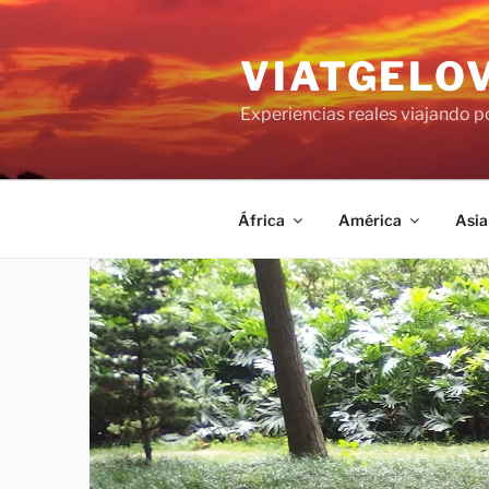
Saltar
al
VIATGELO
contenido
Experiencias reales viajando 
África
América
Asia