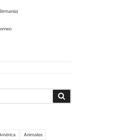
irmania)
Borneo
Buscar
América
Animales