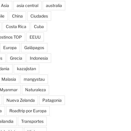
Asia
asia central
australia
ile
China
Ciudades
Costa Rica
Cuba
estinos TOP
EEUU
Europa
Galápagos
es
Grecia
Indonesia
dania
kazajistan
Malasia
mangystau
Myanmar
Naturaleza
Nueva Zelanda
Patagonia
a
Roadtrip por Europa
ailandia
Transportes