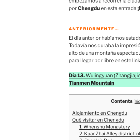
empezamos a recorrer la ciuda
por
Chengdu
en esta entrada
¡
ANTERIORMENTE…
El día anterior habíamos estad
Todavía nos duraba la impresió
alto de una montaña espectacu
para llegar por libre en este link
Día 13.
Wulingyuan (
Zhangjiajie
Tianmen Mountain
Contents
[
hi
Alojamiento en Chengdu
Qué visitar en Chengdu
1. Whenshu Monastery
2. KuanZhai Alley district,