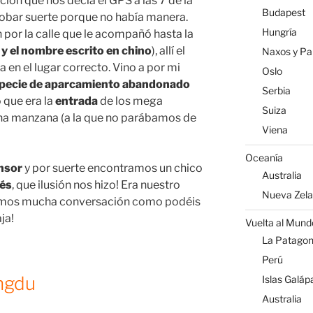
ción que nos decía el GPS a las 7 de la
Budapest
obar suerte porque no había manera.
Hungría
n por la calle que le acompañó hasta la
n y el nombre escrito en chino
), allí el
Naxos y Par
 en el lugar correcto. Vino a por mi
Oslo
pecie de aparcamiento abandonado
Serbia
 que era la
entrada
de los mega
Suiza
na manzana (a la que no parábamos de
Viena
Oceanía
ensor
y por suerte encontramos un chico
Australia
lés
, que ilusión nos hizo! Era nuestro
Nueva Zel
uvimos mucha conversación como podéis
ja!
Vuelta al Mund
La Patagoni
Perú
engdu
Islas Galáp
Australia