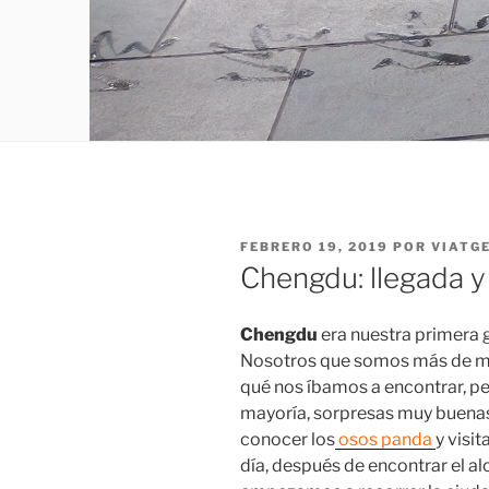
PUBLICADO
FEBRERO 19, 2019
POR
VIATG
EL
Chengdu: llegada y 
Chengdu
era nuestra primera 
Nosotros que somos más de mo
qué nos íbamos a encontrar, p
mayoría, sorpresas muy buena
conocer los
osos panda
y visit
día, después de encontrar el al