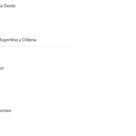
a Oeste
rgentina y Chilena
ur
Borneo