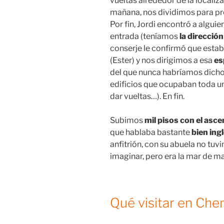
vueltas alrededor de la localiza
mañana, nos dividimos para pr
Por fin, Jordi encontró a alguie
entrada (teníamos
la direcció
conserje le confirmó que estaba
(Ester) y nos dirigimos a esa
es
del que nunca habríamos dicho
edificios que ocupaban toda u
dar vueltas…). En fin.
Subimos
mil pisos con el asc
que hablaba bastante
bien ing
anfitrión, con su abuela no t
imaginar, pero era la mar de ma
Qué visitar en Ch