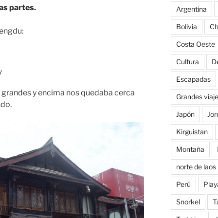
das partes.
Argentina
Bolivia
Ch
engdu:
Costa Oeste
Cultura
D
y
Escapadas
s grandes y encima nos quedaba cerca
Grandes viaj
do.
Japón
Jor
Kirguistan
Montaña
norte de laos
Perú
Play
Snorkel
T