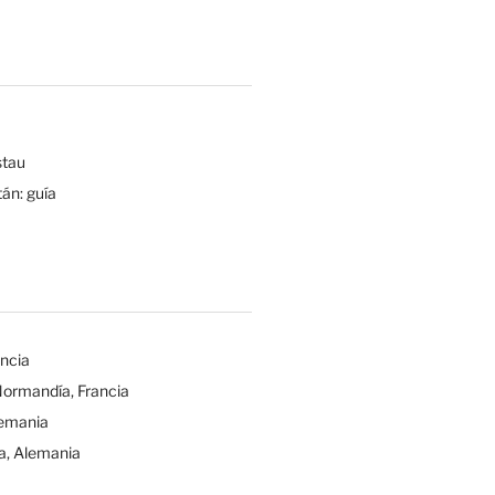
tau
tán: guía
ancia
Normandía, Francia
lemania
a, Alemania