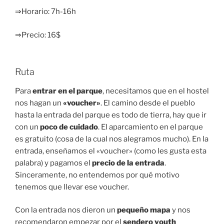
⇒Horario: 7h-16h
⇒Precio: 16$
Ruta
Para
entrar en el parque
, necesitamos que en el hostel
nos hagan un
«voucher»
. El camino desde el pueblo
hasta la entrada del parque es todo de tierra, hay que ir
con un
poco de cuidado
. El aparcamiento en el parque
es gratuito (cosa de la cual nos alegramos mucho). En la
entrada, enseñamos el «voucher» (como les gusta esta
palabra) y pagamos el
precio de la entrada
.
Sinceramente, no entendemos por qué motivo
tenemos que llevar ese voucher.
Con la entrada nos dieron un
pequeño mapa
y nos
recomendaron empezar por el
sendero youth