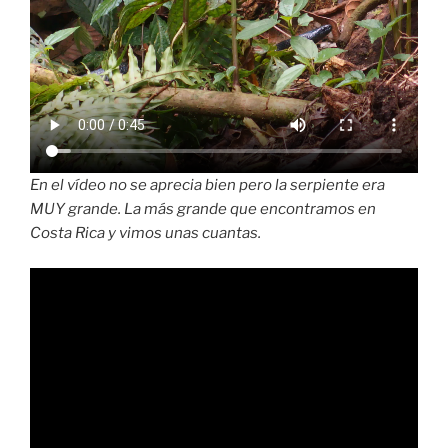
En el vídeo no se aprecia bien pero la serpiente era
MUY grande. La más grande que encontramos en
Costa Rica y vimos unas cuantas.