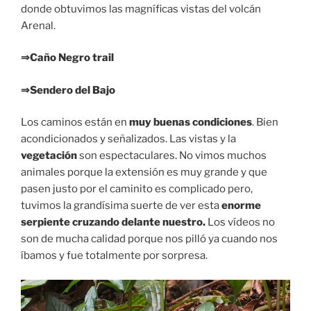
donde obtuvimos las magníficas vistas del volcán
Arenal.
⇒Caño Negro trail
⇒Sendero del Bajo
Los caminos están en
muy buenas condiciones
. Bien
acondicionados y señalizados. Las vistas y la
vegetación
son espectaculares. No vimos muchos
animales porque la extensión es muy grande y que
pasen justo por el caminito es complicado pero,
tuvimos la grandísima suerte de ver esta
enorme
serpiente cruzando delante nuestro.
Los vídeos no
son de mucha calidad porque nos pilló ya cuando nos
íbamos y fue totalmente por sorpresa.