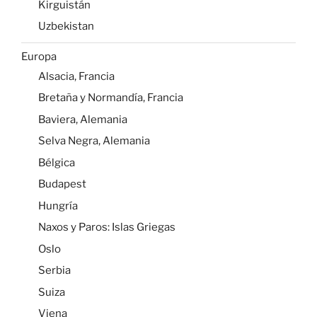
Kirguistán
Uzbekistan
Europa
Alsacia, Francia
Bretaña y Normandía, Francia
Baviera, Alemania
Selva Negra, Alemania
Bélgica
Budapest
Hungría
Naxos y Paros: Islas Griegas
Oslo
Serbia
Suiza
Viena