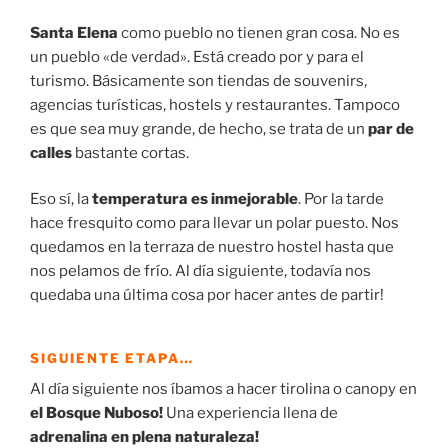
Santa Elena
como pueblo no tienen gran cosa. No es
un pueblo «de verdad». Está creado por y para el
turismo. Básicamente son tiendas de souvenirs,
agencias turísticas, hostels y restaurantes. Tampoco
es que sea muy grande, de hecho, se trata de un
par de
calles
bastante cortas.
Eso sí, la
temperatura es inmejorable
. Por la tarde
hace fresquito como para llevar un polar puesto. Nos
quedamos en la terraza de nuestro hostel hasta que
nos pelamos de frío. Al día siguiente, todavía nos
quedaba una última cosa por hacer antes de partir!
SIGUIENTE ETAPA…
Al día siguiente nos íbamos a hacer tirolina o canopy en
el Bosque Nuboso!
Una experiencia llena de
adrenalina en plena naturaleza!