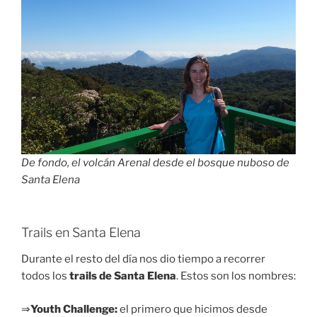
De fondo, el volcán Arenal desde el bosque nuboso de
Santa Elena
Trails en Santa Elena
Durante el resto del día nos dio tiempo a recorrer
todos los
trails de Santa Elena
. Estos son los nombres:
⇒
Youth Challenge:
el primero que hicimos desde