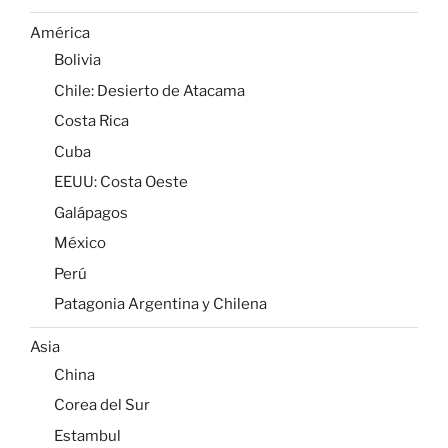
América
Bolivia
Chile: Desierto de Atacama
Costa Rica
Cuba
EEUU: Costa Oeste
Galápagos
México
Perú
Patagonia Argentina y Chilena
Asia
China
Corea del Sur
Estambul