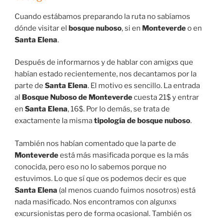
Cuando estábamos preparando la ruta no sabíamos
dónde visitar el
bosque nuboso
, si en
Monteverde
o en
Santa Elena
.
Después de informarnos y de hablar con amigxs que
habían estado recientemente, nos decantamos por la
parte de
Santa Elena
. El motivo es sencillo. La entrada
al
Bosque Nuboso de Monteverde
cuesta 21$ y entrar
en
Santa Elena
, 16$. Por lo demás, se trata de
exactamente la misma
tipología de bosque nuboso
.
También nos habían comentado que la parte de
Monteverde
está más masificada porque es la más
conocida, pero eso no lo sabemos porque no
estuvimos. Lo que sí que os podemos decir es que
Santa Elena
(al menos cuando fuimos nosotros) está
nada masificado. Nos encontramos con algunxs
excursionistas pero de forma ocasional. También os