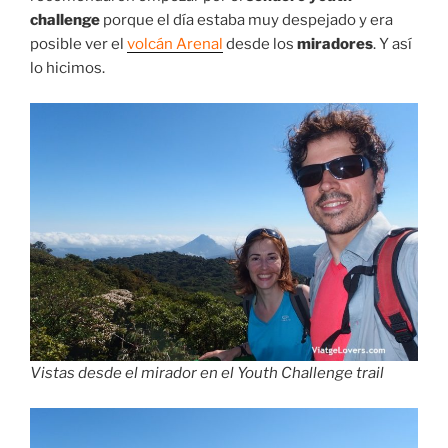
challenge
porque el día estaba muy despejado y era
posible ver el
volcán Arenal
desde los
miradores
. Y así
lo hicimos.
Vistas desde el mirador en el Youth Challenge trail