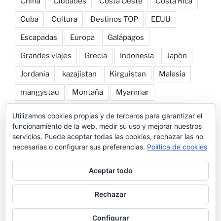
China
Ciudades
Costa Oeste
Costa Rica
Cuba
Cultura
Destinos TOP
EEUU
Escapadas
Europa
Galápagos
Grandes viajes
Grecia
Indonesia
Japón
Jordania
kazajistan
Kirguistan
Malasia
mangystau
Montaña
Myanmar
Naturaleza
norte de laos
Nueva Zelanda
Utilizamos cookies propias y de terceros para garantizar el
funcionamiento de la web, medir su uso y mejorar nuestros
Patagonia
Perú
Playa
Roadtrip por Europa
servicios. Puede aceptar todas las cookies, rechazar las no
necesarias o configurar sus preferencias.
Política de cookies
Snorkel
Tailandia
Transportes
Trekking
Uzbekistan
Vietnam
Vuelta al mundo
Aceptar todo
Rechazar
Funciona gracias a WordPress
Configurar