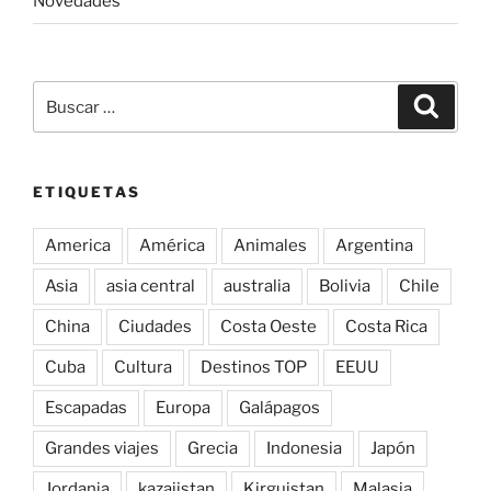
Novedades
Buscar
Buscar
por:
ETIQUETAS
America
América
Animales
Argentina
Asia
asia central
australia
Bolivia
Chile
China
Ciudades
Costa Oeste
Costa Rica
Cuba
Cultura
Destinos TOP
EEUU
Escapadas
Europa
Galápagos
Grandes viajes
Grecia
Indonesia
Japón
Jordania
kazajistan
Kirguistan
Malasia