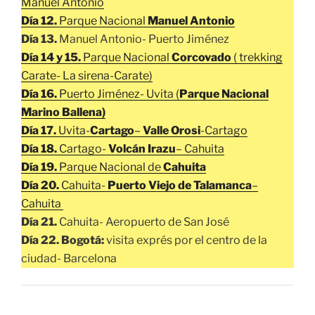
Manuel Antonio
Día 12.
Parque Nacional
Manuel Antonio
Día 13.
Manuel Antonio- Puerto Jiménez
Día 14 y 15.
Parque Nacional
Corcovado
( trekking
Carate- La sirena-Carate)
Día 16.
Puerto Jiménez- Uvita (
Parque Nacional
Marino Ballena)
Día 17.
Uvita-
Cartago
–
Valle Orosi
-Cartago
Día 18.
Cartago-
Volcán Irazu
– Cahuita
Día 19.
Parque Nacional de
Cahuita
Día 20.
Cahuita-
Puerto Viejo de Talamanca
–
Cahuita
Día 21.
Cahuita- Aeropuerto de San José
Día 22.
Bogotá:
visita exprés por el centro de la
ciudad- Barcelona