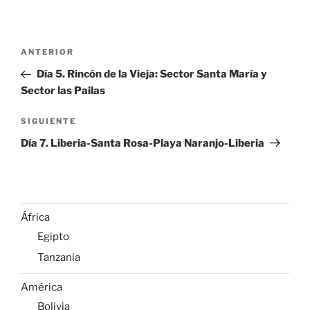
Navegación
Entrada
ANTERIOR
de
anterior:
Día 5. Rincón de la Vieja: Sector Santa María y
entradas
Sector las Pailas
Siguiente
SIGUIENTE
entrada
Día 7. Liberia-Santa Rosa-Playa Naranjo-Liberia
África
Egipto
Tanzania
América
Bolivia