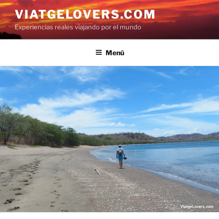
Saltar
VIATGELOVERS.COM
al
Experiencias reales viajando por el mundo
contenido
Menú