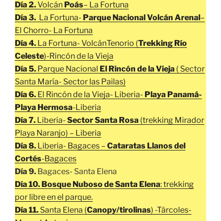
Día 2.
Volcán
Poás
– La Fortuna
Día 3.
La Fortuna-
Parque Nacional Volcán Arenal
–
El Chorro- La Fortuna
Día 4.
La Fortuna- VolcánTenorio (
Trekking Río
Celeste
)-Rincón de la Vieja
Día 5.
Parque Nacional
El Rincón de la Vieja
( Sector
Santa María- Sector las Pailas)
Día 6.
El Rincón de la Vieja- Liberia-
Playa Panamá-
Playa Hermosa
-Liberia
Día 7.
Liberia-
Sector Santa Rosa
(trekking Mirador
Playa Naranjo) – Liberia
Día 8.
Liberia- Bagaces –
Cataratas Llanos del
Cortés
-Bagaces
Día 9.
Bagaces- Santa Elena
Día 10. Bosque Nuboso de Santa Elena
: trekking
por libre en el parque.
Día 11.
Santa Elena (
Canopy/tirolinas
) -Tárcoles-