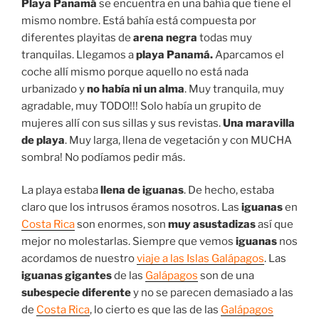
Playa Panamá
se encuentra en una bahía que tiene el
mismo nombre. Está bahía está compuesta por
diferentes playitas de
arena negra
todas muy
tranquilas. Llegamos a
playa Panamá.
Aparcamos el
coche allí mismo porque aquello no está nada
urbanizado y
no había ni un alma
. Muy tranquila, muy
agradable, muy TODO!!! Solo había un grupito de
mujeres allí con sus sillas y sus revistas.
Una maravilla
de playa
. Muy larga, llena de vegetación y con MUCHA
sombra! No podíamos pedir más.
La playa estaba
llena de iguanas
. De hecho, estaba
claro que los intrusos éramos nosotros. Las
iguanas
en
Costa Rica
son enormes, son
muy asustadizas
así que
mejor no molestarlas. Siempre que vemos
iguanas
nos
acordamos de nuestro
viaje a las
Islas Galápagos
. Las
iguanas gigantes
de las
Galápagos
son de una
subespecie diferente
y no se parecen demasiado a las
de
Costa Rica
, lo cierto es que las de las
Galápagos