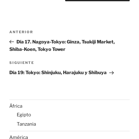
Navegación
Entrada
ANTERIOR
de
anterior:
Día 17. Nagoya-Tokyo: Ginza, Tsukiji Market,
entradas
Shiba-Koen, Tokyo Tower
Siguiente
SIGUIENTE
entrada
Día 19: Tokyo: Shinjuku, Harajuku y Shibuya
África
Egipto
Tanzania
América