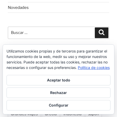
Novedades
Buscar
Buscar
por:
Utilizamos cookies propias y de terceros para garantizar el
ETIQUETAS
funcionamiento de la web, medir su uso y mejorar nuestros
servicios. Puede aceptar todas las cookies, rechazar las no
America
América
Animales
Argentina
necesarias o configurar sus preferencias.
Política de cookies
Asia
asia central
australia
Bolivia
Chile
Aceptar todo
China
Ciudades
Costa Oeste
Costa Rica
Rechazar
Cuba
Cultura
Destinos TOP
EEUU
Escapadas
Europa
Galápagos
Configurar
Grandes viajes
Grecia
Indonesia
Japón