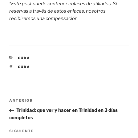
*Este post puede contener enlaces de afiliados. Si
reservas a través de estos enlaces, nosotros
recibiremos una compensación.
CATEGORÍAS
CUBA
ETIQUETAS
CUBA
Navegación
Entrada
ANTERIOR
de
anterior:
Trinidad: que ver y hacer en Trinidad en 3 días
entradas
completos
Siguiente
SIGUIENTE