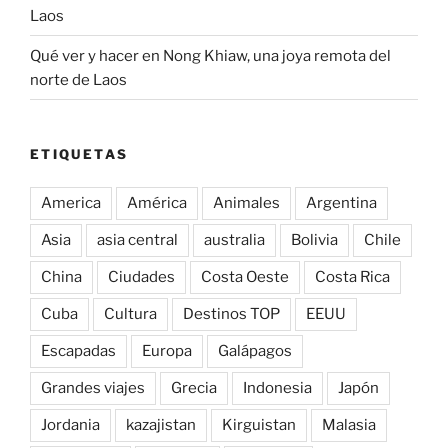
Laos
Qué ver y hacer en Nong Khiaw, una joya remota del
norte de Laos
ETIQUETAS
America
América
Animales
Argentina
Asia
asia central
australia
Bolivia
Chile
China
Ciudades
Costa Oeste
Costa Rica
Cuba
Cultura
Destinos TOP
EEUU
Escapadas
Europa
Galápagos
Grandes viajes
Grecia
Indonesia
Japón
Jordania
kazajistan
Kirguistan
Malasia