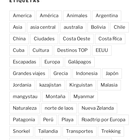
ETIQUETAS
America
América
Animales
Argentina
Asia
asia central
australia
Bolivia
Chile
China
Ciudades
Costa Oeste
Costa Rica
Cuba
Cultura
Destinos TOP
EEUU
Escapadas
Europa
Galápagos
Grandes viajes
Grecia
Indonesia
Japón
Jordania
kazajistan
Kirguistan
Malasia
mangystau
Montaña
Myanmar
Naturaleza
norte de laos
Nueva Zelanda
Patagonia
Perú
Playa
Roadtrip por Europa
Snorkel
Tailandia
Transportes
Trekking