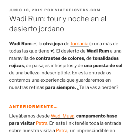
PUBLICADO
JUNIO 10, 2019
POR
VIATGELOVERS.COM
EL
Wadi Rum: tour y noche en el
desierto jordano
Wadi Rum
es la
otra joya
de
Jordania
(o una más de
todas las que tiene ♥). El desierto de
Wadi Rum
e una
maravilla de
contrastes de colores,
de
tonalidades
rojizas
, de paisajes inhóspitos y de
una puesta de sol
de una belleza indescriptible. En esta entrada os
contamos una experiencia que guardaremos en
nuestras retinas
para siempre.
¿Te la vas a perder?
ANTERIORMENTE…
Llegábamos desde
Wadi Musa
,
campamento base
para visitar
Petra
. En este link tenéis toda la entrada
sobre nuestra visita a
Petra
, un imprescindible en