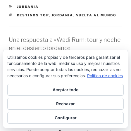
CATEGORÍAS
JORDANIA
ETIQUETAS
DESTINOS TOP
,
JORDANIA
,
VUELTA AL MUNDO
Una respuesta a «Wadi Rum: tour y noche
en el desierto jordano»
Utilizamos cookies propias y de terceros para garantizar el
funcionamiento de la web, medir su uso y mejorar nuestros
Mario
servicios. Puede aceptar todas las cookies, rechazar las no
AGOSTO 14, 2022 A LAS 6:53 PM
necesarias o configurar sus preferencias.
Política de cookies
Hola! Como estas?
Aceptar todo
Su blog está increible! Estoy planiicando un viaje a
Egipto, Jordania e Israel con mi hija y la verdad es
Rechazar
que sus publicaciones nos fueron de mucha ayuda.
Queriamos hacerles una consulta. Ustedes
Configurar
mencionan un alojamiento en el Desierto de Wadi
Rum: Bedouins Desert Camp, pero al clickear el