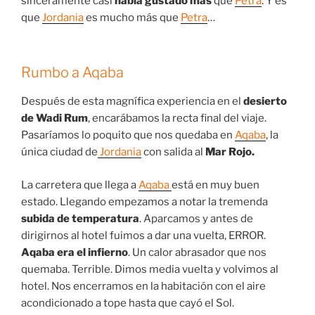
sinceramente casi
había gustado más
que
Petra
. Y es
que
Jordania
es mucho más que
Petra
…
Rumbo a Aqaba
Después de esta magnífica experiencia en el
desierto
de Wadi Rum
, encarábamos la recta final del viaje.
Pasaríamos lo poquito que nos quedaba en
Aqaba
, la
única ciudad de
Jordania
con salida al
Mar Rojo.
La carretera que llega a
Aqaba
está en muy buen
estado. Llegando empezamos a notar la tremenda
subida de temperatura
. Aparcamos y antes de
dirigirnos al hotel fuimos a dar una vuelta, ERROR.
Aqaba era el infierno
. Un calor abrasador que nos
quemaba. Terrible. Dimos media vuelta y volvimos al
hotel. Nos encerramos en la habitación con el aire
acondicionado a tope hasta que cayó el Sol.