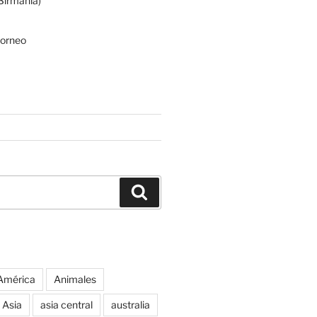
irmania)
Borneo
Buscar
América
Animales
Asia
asia central
australia