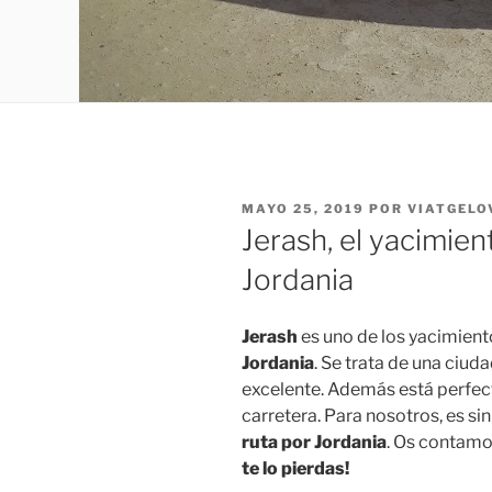
PUBLICADO
MAYO 25, 2019
POR
VIATGELO
EL
Jerash, el yacimie
Jordania
Jerash
es uno de los yacimien
Jordania
. Se trata de una ciu
excelente. Además está perf
carretera. Para nosotros, es si
ruta por Jordania
. Os contamos
te lo pierdas!