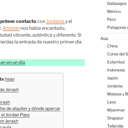
Galápagos
México
Perú
o
primer contacto
con
Jordania
y el
Patagonia A
r.
Amman
nos había encantado,
dad vibrante, auténtica y diferente. Si
Asia
pierdas la entrada de nuestro primer día
China
Corea del S
Estambul
n en un día
Indonesia
Japón
ts
[
hide
]
Jordania
 de Jerash
Malasia y 
Laos
Jerash
he de alquiler y dónde aparcar
Myanmar
 el Jordan Pass
Singapur
 en Jerash
Tailandia
n guía