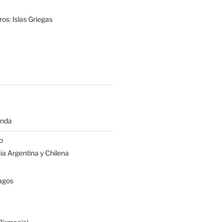
os: Islas Griegas
anda
o
a Argentina y Chilena
agos