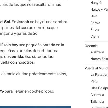
Hungría
nas de las que nos resultaron más
Naxos y Par
Oslo
el Sol
. En
Jerash
no hay ni una sombra.
Serbia
s partes del cuerpo con ropa que
Suiza
ar gorra y gafas de Sol.
Viena
lí solo hay una pequeña parada en la
Oceanía
pequeñas a precios desorbitados.
Australia
go de
comida
. Eso sí, todos los
Nueva Zel
vuelta con nosotros.
Vuelta al Mund
visitar la ciudad prácticamente solos,
La Patagoni
Perú
Islas Galáp
PS
para llegar en coche propio.
Australia
Tailandia