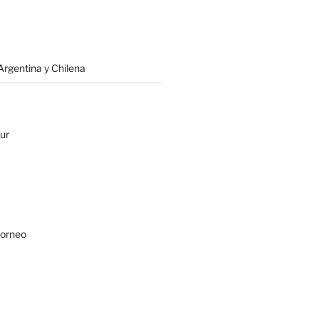
rgentina y Chilena
ur
Borneo