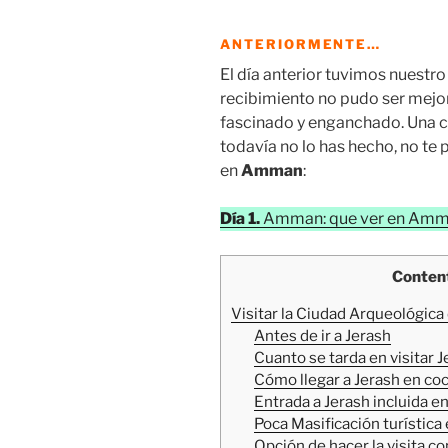
ANTERIORMENTE…
El día anterior tuvimos nuestr
recibimiento no pudo ser mejo
fascinado y enganchado. Una ciu
todavía no lo has hecho, no te 
en
Amman
:
Día 1.
Amman: que ver en Amma
Conten
Visitar la Ciudad Arqueológica
Antes de ir a Jerash
Cuanto se tarda en visitar 
Cómo llegar a Jerash en coc
Entrada a Jerash incluida en
Poca Masificación turística
Opción de hacer la visita co