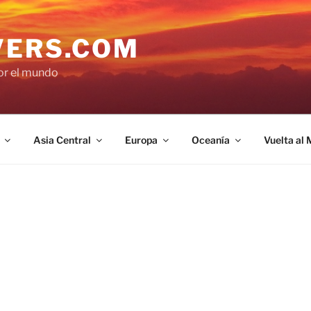
VERS.COM
por el mundo
Asia Central
Europa
Oceanía
Vuelta al