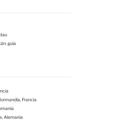
tau
tán: guía
ancia
Normandía, Francia
lemania
a, Alemania