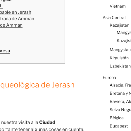
sh
Vietnam
pable en Jerash
Asia Central
entrada de Amman
a de Amman
Kazajistán
Mangys
Kazajis
Mangystau
presa
Kirguistán
Uzbekistan
Europa
Arqueológica de Jerash
Alsacia, Fr
Bretaña y 
Baviera, A
Selva Negr
Bélgica
nuestra visita a la
Ciudad
Budapest
ortante tener algunas cosas en cuenta.