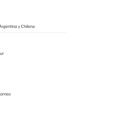
rgentina y Chilena
ur
Borneo