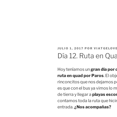
PUBLICADO
JULIO 1, 2017
POR
VIATGELOV
EL
Día 12. Ruta en Qu
Hoy teníamos un
gran día por 
ruta en quad por Paros
. El ob
rinconcitos que nos dejamos por
es que con el bus ya vimos lo 
de tierra y llegar a
playas esco
contamos toda la ruta que hici
entrada.
¿Nos acompañas?