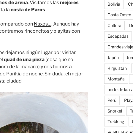
nos de arena
. Visitamos las
mejores
Bolivia
Ch
da la
costa de Paros
.
Costa Oeste
o…comparado con
Naxos…
. Aunque hay
Cultura
D
ontramos rinconcitos y playitas con
Escapadas
Grandes viaj
os dejamos ningún lugar por visitar.
Japón
Jor
el
quad de una pieza
(cosa que no
ora de la mañana) y nos fuimos a
Kirguistan
 de Parikia de noche. Sin duda, el mejor
Montaña
sta ciudad
norte de laos
Perú
Play
Snorkel
T
Trekking
Vuelta al mu