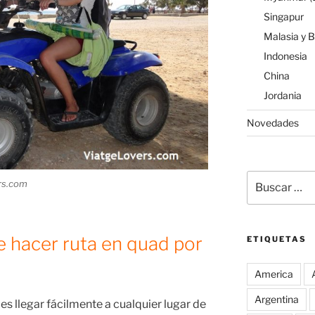
Singapur
Malasia y 
Indonesia
China
Jordania
Novedades
Buscar
rs.com
por:
e hacer ruta en quad por
ETIQUETAS
America
Argentina
s llegar fácilmente a cualquier lugar de