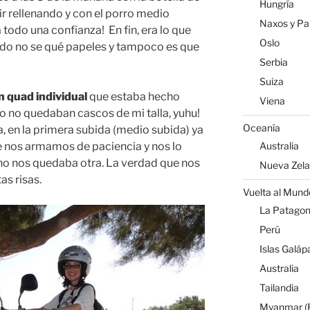
Hungría
r rellenando y con el porro medio
Naxos y Par
todo una confianza! En fin, era lo que
Oslo
ado no se qué papeles y tampoco es que
Serbia
Suiza
 quad individual
que estaba hecho
Viena
lo no quedaban cascos de mi talla, yuhu!
Oceanía
, en la primera subida (medio subida) ya
Australia
ue nos armamos de paciencia y nos lo
 no nos quedaba otra. La verdad que nos
Nueva Zel
s risas.
Vuelta al Mund
La Patagoni
Perú
Islas Galáp
Australia
Tailandia
Myanmar (B