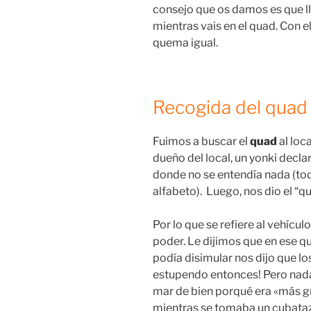
consejo que os damos es que ll
mientras vais en el quad. Con el
quema igual.
Recogida del qua
Fuimos a buscar el
quad
al loc
dueño del local, un yonki decla
donde no se entendía nada (to
alfabeto). Luego, nos dio el “q
Por lo que se refiere al vehículo
poder. Le dijimos que en ese 
podía disimular nos dijo que l
estupendo entonces! Pero nada 
mar de bien porqué era «más gr
mientras se tomaba un cubatazo