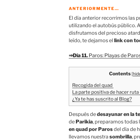
ANTERIORMENTE…
El día anterior recorrimos las 
utilizando el autobús público.
disfrutamos del precioso atar
leído, te dejamos el
link con to
⇒Día 11.
Paros: Playas de Paros
Contents
[
hid
Recogida del quad
La parte positiva de hacer ruta
¿Ya te has suscrito al Blog?
Después de
desayunar en la te
de
Parikia
, preparamos todas 
en quad por Paros
del día de 
llevamos nuestra
sombrilla
, p