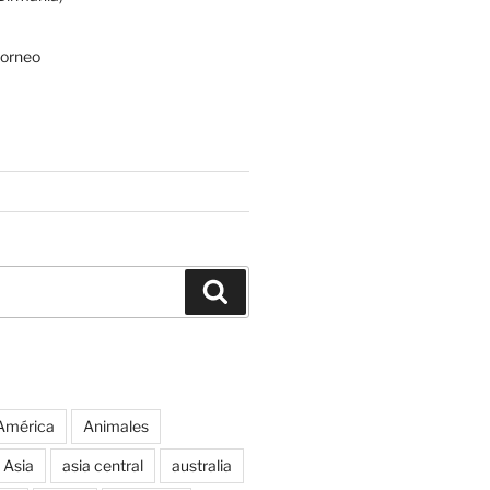
Borneo
Buscar
América
Animales
Asia
asia central
australia