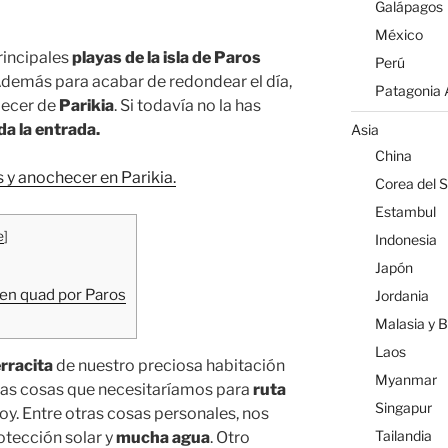
Galápagos
México
principales
playas de la isla de Paros
Perú
 Además para acabar de redondear el día,
Patagonia A
decer de
Parikia
. Si todavía no la has
da la entrada.
Asia
China
 y anochecer en Parikia.
Corea del S
Estambul
e
]
Indonesia
Japón
 en quad por Paros
Jordania
Malasia y 
Laos
rracita
de nuestro preciosa habitación
Myanmar
las cosas que necesitaríamos para
ruta
Singapur
hoy. Entre otras cosas personales, nos
Tailandia
rotección solar y
mucha agua
. Otro