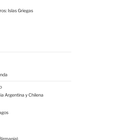
os: Islas Griegas
anda
o
a Argentina y Chilena
agos
irmania)