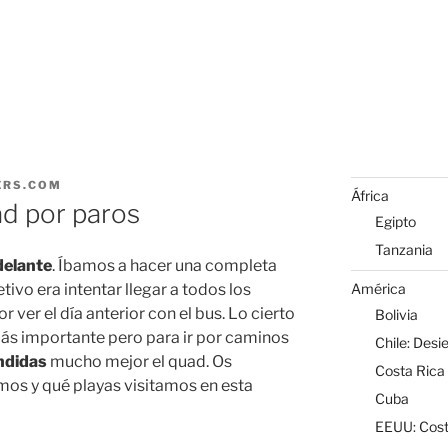
ERS.COM
África
ad por paros
Egipto
Tanzania
delante
. Íbamos a hacer una completa
América
jetivo era intentar llegar a todos los
 ver el día anterior con el bus. Lo cierto
Bolivia
más importante pero para ir por caminos
Chile: Desi
ndidas
mucho mejor el quad. Os
Costa Rica
mos y qué playas visitamos en esta
Cuba
EEUU: Cost