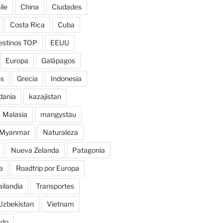
ile
China
Ciudades
Costa Rica
Cuba
estinos TOP
EEUU
Europa
Galápagos
es
Grecia
Indonesia
dania
kazajistan
Malasia
mangystau
Myanmar
Naturaleza
Nueva Zelanda
Patagonia
a
Roadtrip por Europa
ailandia
Transportes
Uzbekistan
Vietnam
ndo