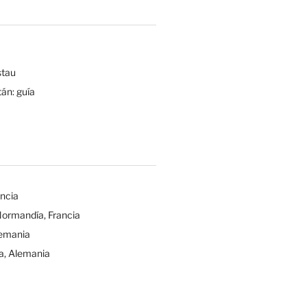
tau
tán: guía
ancia
Normandía, Francia
lemania
a, Alemania