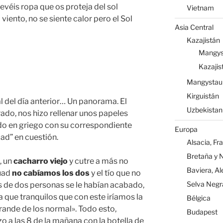
evéis ropa que os proteja del sol
Vietnam
 viento, no se siente calor pero el Sol
Asia Central
Kazajistán
Mangys
Kazajis
d
Mangystau
Kirguistán
al del día anterior… Un panorama. El
Uzbekistan
rado, nos hizo rellenar unos papeles
do en griego con su correspondiente
Europa
uad” en cuestión.
Alsacia, Fr
Bretaña y 
, un
cacharro viejo
y cutre a más no
Baviera, A
quad
no cabíamos los dos
y el tío que no
Selva Negr
os de dos personas se le habían acabado,
que tranquilos que con este iríamos la
Bélgica
ande de los normal». Todo esto,
Budapest
 a las 8 de la mañana con la botella de