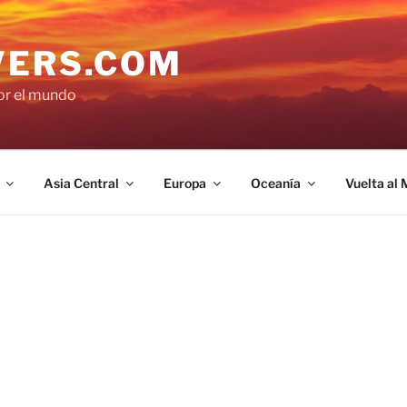
VERS.COM
por el mundo
Asia Central
Europa
Oceanía
Vuelta al