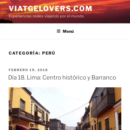
Saltar
VIATGELOVERS.COM
al
Experiencias reales viajando por el mundo
contenido
Menú
CATEGORÍA:
PERÚ
PUBLICADO
FEBRERO 19, 2018
EL
Día 18. Lima: Centro histórico y Barranco