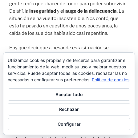
gente tenía que «hacer de todo» para poder sobrevivir.
De ahí, la
inseguridad
y el
auge de la delincuencia
. La
situación se ha vuelto insostenible. Nos contó, que
esto ha pasado en cuestión de unos pocos años, la
caída de los sueldos había sido casi repentina.
Hay que decir que a pesar de esta situación se
mostraba esperanzado. Aunque que no confiaba para
Utilizamos cookies propias y de terceros para garantizar el
nada en la oposición venezolana que tantos aliados
funcionamiento de la web, medir su uso y mejorar nuestros
tiene en Europa y los calificaba de corruptos y
servicios. Puede aceptar todas las cookies, rechazar las no
aprovechados exactamente lo mismo que al gobierno
necesarias o configurar sus preferencias.
Política de cookies
actual.
Aceptar todo
Discriminación en Perú
Rechazar
Una vez en
Perú
no lo están teniendo nada fácil para
Configurar
salir a delante. Su mujer después de trabajar en dos
empleos diferentes y haber sufrido acoso sexual en