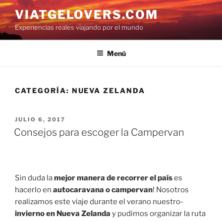
Saltar
VIATGELOVERS.COM
al
Experiencias reales viajando por el mundo
contenido
Menú
CATEGORÍA:
NUEVA ZELANDA
PUBLICADO
JULIO 6, 2017
EL
Consejos para escoger la Campervan
Sin duda la
mejor manera de recorrer el país
es
hacerlo en
autocaravana o campervan
! Nosotros
realizamos este viaje durante el verano nuestro-
invierno en Nueva Zelanda
y pudimos organizar la ruta