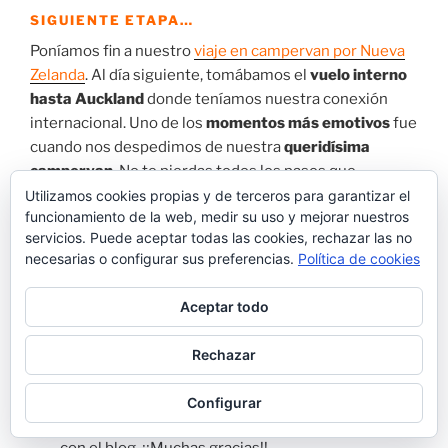
SIGUIENTE ETAPA…
Poníamos fin a nuestro
viaje en campervan por Nueva
Zelanda
. Al día siguiente, tomábamos el
vuelo interno
hasta Auckland
donde teníamos nuestra conexión
internacional. Uno de los
momentos más emotivos
fue
cuando nos despedimos de nuestra
queridísima
campervan
. No te pierdas todos los pasos que
seguimos en esta entrada
Utilizamos cookies propias y de terceros para garantizar el
funcionamiento de la web, medir su uso y mejorar nuestros
servicios. Puede aceptar todas las cookies, rechazar las no
⇒Día 23.
Christchurch – Auckland
necesarias o configurar sus preferencias.
Política de cookies
Aceptar todo
¿ NECESITAS ENCONTRAR ALOJAMIENTO
PARA TU VIAJE A NUEVA ZELANDA?
Rechazar
⇒Booking.com:
Reservando a través de este link, a
ti te costará el mismo precio y a nosotros nos
Configurar
darán una pequeña comisión para poder continuar