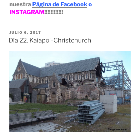
nuestra
Página de Facebook
o
INSTAGRAM
!!!!!!!!!!!!
PUBLICADO
JULIO 6, 2017
EL
Día 22. Kaiapoi-Christchurch