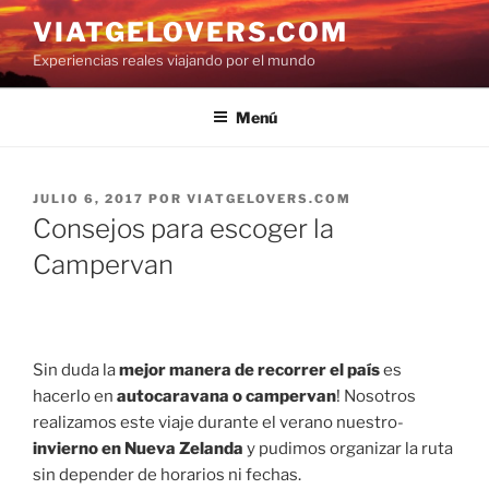
Saltar
VIATGELOVERS.COM
al
Experiencias reales viajando por el mundo
contenido
Menú
PUBLICADO
JULIO 6, 2017
POR
VIATGELOVERS.COM
EL
Consejos para escoger la
Campervan
Sin duda la
mejor manera de recorrer el país
es
hacerlo en
autocaravana o campervan
! Nosotros
realizamos este viaje durante el verano nuestro-
invierno en Nueva Zelanda
y pudimos organizar la ruta
sin depender de horarios ni fechas.