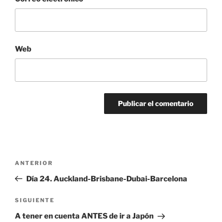
Web
Navegación
Entrada
ANTERIOR
de
anterior:
Día 24. Auckland-Brisbane-Dubai-Barcelona
entradas
Siguiente
SIGUIENTE
entrada
A tener en cuenta ANTES de ir a Japón