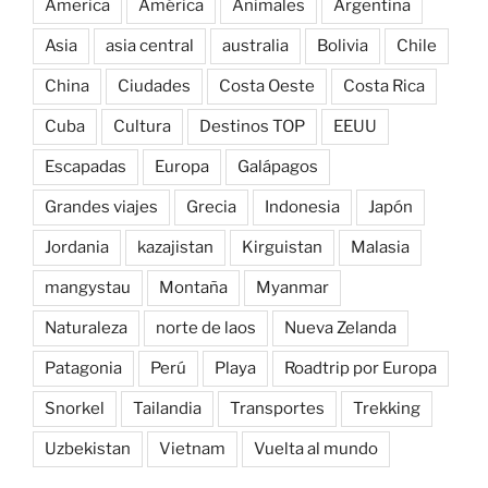
America
América
Animales
Argentina
Asia
asia central
australia
Bolivia
Chile
China
Ciudades
Costa Oeste
Costa Rica
Cuba
Cultura
Destinos TOP
EEUU
Escapadas
Europa
Galápagos
Grandes viajes
Grecia
Indonesia
Japón
Jordania
kazajistan
Kirguistan
Malasia
mangystau
Montaña
Myanmar
Naturaleza
norte de laos
Nueva Zelanda
Patagonia
Perú
Playa
Roadtrip por Europa
Snorkel
Tailandia
Transportes
Trekking
Uzbekistan
Vietnam
Vuelta al mundo