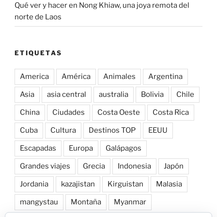
Qué ver y hacer en Nong Khiaw, una joya remota del
norte de Laos
ETIQUETAS
America
América
Animales
Argentina
Asia
asia central
australia
Bolivia
Chile
China
Ciudades
Costa Oeste
Costa Rica
Cuba
Cultura
Destinos TOP
EEUU
Escapadas
Europa
Galápagos
Grandes viajes
Grecia
Indonesia
Japón
Jordania
kazajistan
Kirguistan
Malasia
mangystau
Montaña
Myanmar