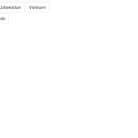
Uzbekistan
Vietnam
ndo