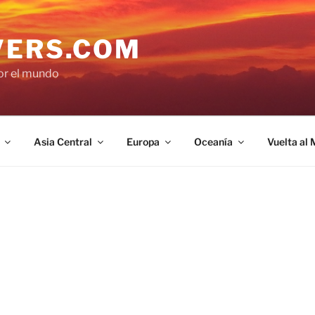
VERS.COM
por el mundo
Asia Central
Europa
Oceanía
Vuelta al