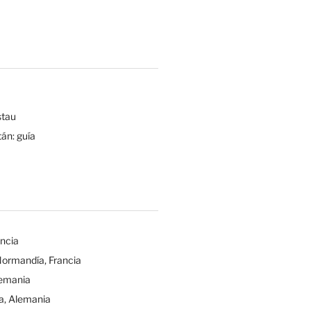
tau
tán: guía
ancia
Normandía, Francia
lemania
a, Alemania