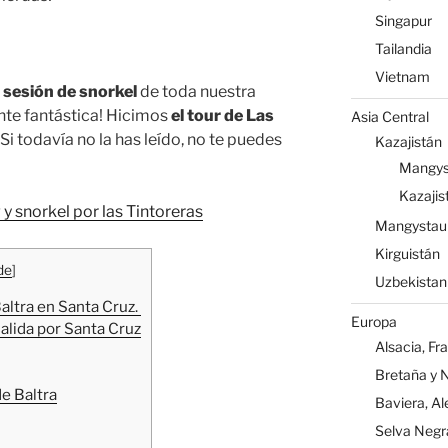
Singapur
Tailandia
Vietnam
 sesión de snorkel
de toda nuestra
ente fantástica! Hicimos
el tour de Las
Asia Central
 Si todavía no la has leído, no te puedes
Kazajistán
Mangys
Kazajis
 y snorkel por las Tintoreras
Mangystau
Kirguistán
de
]
Uzbekistan
altra en Santa Cruz.
Europa
salida por Santa Cruz
Alsacia, Fr
Bretaña y 
e Baltra
Baviera, A
Selva Negr