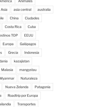
América
Animales
Asia
asia central
australia
ile
China
Ciudades
Costa Rica
Cuba
estinos TOP
EEUU
Europa
Galápagos
es
Grecia
Indonesia
dania
kazajistan
Malasia
mangystau
Myanmar
Naturaleza
Nueva Zelanda
Patagonia
a
Roadtrip por Europa
ailandia
Transportes