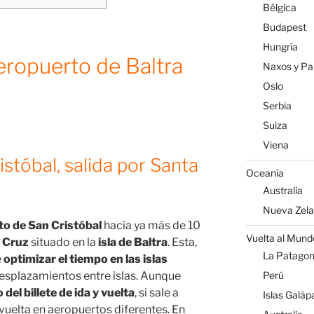
Bélgica
Budapest
Hungría
eropuerto de Baltra
Naxos y Par
Oslo
Serbia
Suiza
Viena
stóbal, salida por Santa
Oceanía
Australia
Nueva Zel
o de San Cristóbal
hacía ya más de 10
Vuelta al Mund
 Cruz
situado en la
isla de Baltra
. Esta,
La Patagoni
e
optimizar el tiempo en las islas
esplazamientos entre islas. Aunque
Perú
 del billete de ida y vuelta
, si sale a
Islas Galáp
 vuelta en aeropuertos diferentes. En