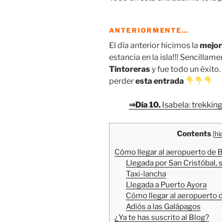
ANTERIORMENTE…
El día anterior hicimos la
mejor
estancia en la isla!!! Sencillam
Tintoreras
y fue todo un éxito.
perder
esta entrada
⇒Día 10.
Isabela: trekking
Contents
[
hi
Cómo llegar al aeropuerto de B
Llegada por San Cristóbal, 
Taxi-lancha
Llegada a Puerto Ayora
Cómo llegar al aeropuerto d
Adiós a las Galápagos
¿Ya te has suscrito al Blog?