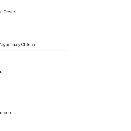
a Oeste
rgentina y Chilena
ur
Borneo