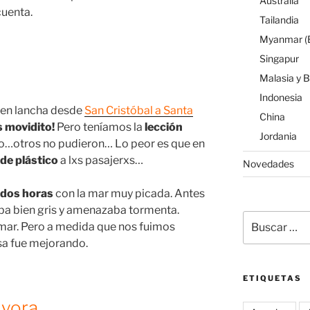
Australia
cuenta.
Tailandia
Myanmar (B
Singapur
Malasia y 
Indonesia
 en lancha desde
San Cristóbal a Santa
China
s movidito!
Pero teníamos la
lección
Jordania
o…otros no pudieron… Lo peor es que en
 de plástico
a lxs pasajerxs…
Novedades
 dos horas
con la mar muy picada. Antes
staba bien gris y amenazaba tormenta.
Buscar
 mar. Pero a medida que nos fuimos
por:
osa fue mejorando.
ETIQUETAS
Ayora