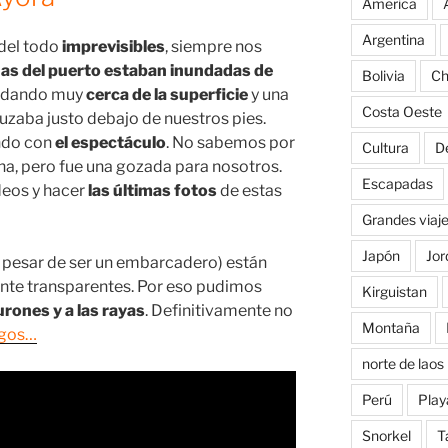
America
Argentina
 del todo
imprevisibles
, siempre nos
as del puerto estaban inundadas de
Bolivia
Ch
adando muy
cerca de la superficie
y una
Costa Oeste
uzaba justo debajo de nuestros pies.
ndo con
el espectáculo
. No sabemos por
Cultura
D
na, pero fue una gozada para nosotros.
Escapadas
deos y hacer
las últimas fotos
de estas
Grandes viaj
Japón
Jor
 pesar de ser un embarcadero) están
te transparentes. Por eso pudimos
Kirguistan
urones y a las rayas
. Definitivamente no
Montaña
agos…
norte de laos
Perú
Play
Snorkel
T