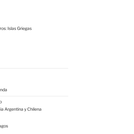
os: Islas Griegas
anda
o
a Argentina y Chilena
agos