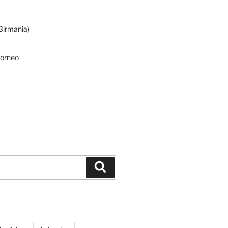
irmania)
Borneo
Buscar