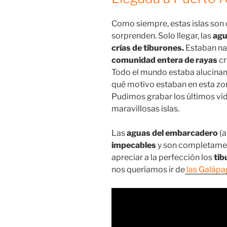
Como siempre, estas islas son
sorprenden. Solo llegar, las
agu
crías de tiburones.
Estaban n
comunidad entera de rayas
cr
Todo el mundo estaba alucina
qué motivo estaban en esta zo
Pudimos grabar los últimos ví
maravillosas islas.
Las
aguas del embarcadero
(a
impecables
y son completamen
apreciar a la perfección los
tib
nos queríamos ir de
las Galáp