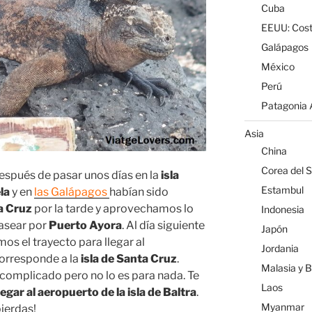
Cuba
EEUU: Cost
Galápagos
México
Perú
Patagonia A
Asia
China
Corea del S
espués de pasar unos días en la
isla
Estambul
la
y en
las Galápagos
habían sido
a Cruz
por la tarde y aprovechamos lo
Indonesia
asear por
Puerto Ayora
. Al día siguiente
Japón
s el trayecto para llegar al
Jordania
corresponde a la
isla de Santa Cruz
.
Malasia y 
 complicado pero no lo es para nada. Te
Laos
gar al aeropuerto de la isla de Baltra
.
Myanmar
pierdas!