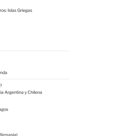
os: Islas Griegas
anda
o
a Argentina y Chilena
agos
irmania)