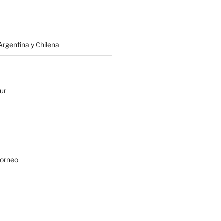
rgentina y Chilena
ur
Borneo