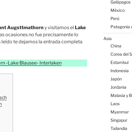
Galápagos
México
Perú
Patagonia A
nt Augsttmathorn
y visitamos el
Lake
as ocasiones no fue precisamente lo
Asia
s leído te dejamos la entrada completa
China
Corea del S
Estambul
rn -Lake Blausee- Interlaken
Indonesia
Japón
Jordania
Malasia y 
tsch
Laos
h
Myanmar
Singapur
Tailandia