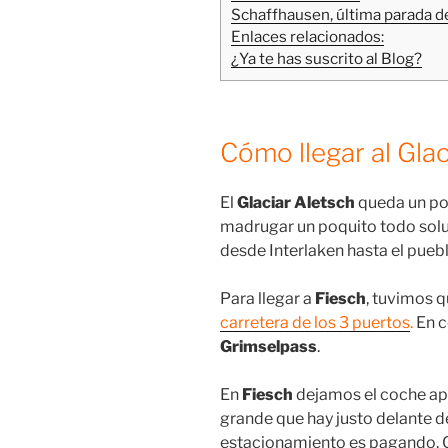
Schaffhausen, última parada de
Enlaces relacionados:
¿Ya te has suscrito al Blog?
Cómo llegar al Glac
El
Glaciar Aletsch
queda un po
madrugar un poquito todo solu
desde Interlaken hasta el pueb
Para llegar a
Fiesch
, tuvimos q
carretera de los 3 puertos
.
En c
Grimselpass
.
En
Fiesch
dejamos el coche ap
grande que hay justo delante de 
estacionamiento es pagando. 