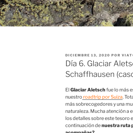
PUBLICADO
DICIEMBRE 13, 2020
POR
VIAT
EL
Día 6. Glaciar Ale
Schaffhausen (casc
El
Glaciar Aletsch
fue lo más 
nuestro
roadtrip por Suiza
. To
más sobrecogedores y una mues
naturaleza. Mucha atención a 
los detalles sobre este tesoro 
continuación de
nuestra ruta 
acompañas?