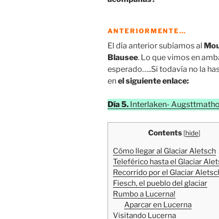
ANTERIORMENTE…
El día anterior subíamos al
Mou
Blausee
. Lo que vimos en amb
esperado…..Si todavía no la ha
en
el siguiente enlace:
Día 5.
Interlaken- Augsttmatho
Contents
[
hide
]
Cómo llegar al Glaciar Aletsch
Teleférico hasta el Glaciar Ale
Recorrido por el Glaciar Aletsc
Fiesch, el pueblo del glaciar
Rumbo a Lucerna!
Aparcar en Lucerna
Visitando Lucerna