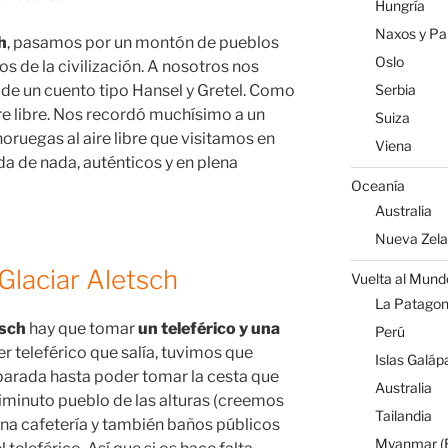
Hungría
Naxos y Par
h
, pasamos por un montón de pueblos
Oslo
 de la civilización. A nosotros nos
 de un cuento tipo Hansel y Gretel. Como
Serbia
ire libre. Nos recordó muchísimo a un
Suiza
oruegas al aire libre que visitamos en
Viena
a de nada, auténticos y en plena
Oceanía
Australia
Nueva Zel
 Glaciar Aletsch
Vuelta al Mund
La Patagoni
tsch
hay que tomar
un teleférico y una
Perú
 teleférico que salía, tuvimos que
Islas Galáp
parada hasta poder tomar la cesta que
Australia
diminuto pueblo de las alturas (creemos
Tailandia
guna cafetería y también baños públicos
Myanmar (B