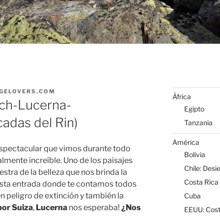
GELOVERS.COM
África
tsch-Lucerna-
Egipto
adas del Rin)
Tanzania
América
espectacular que vimos durante todo
Bolivia
talmente increíble. Uno de los paisajes
Chile: Desi
tra de la belleza que nos brinda la
Costa Rica
esta entrada donde te contamos todos
en peligro de extinción y también la
Cuba
por Suiza
,
Lucerna
nos esperaba!
¿Nos
EEUU: Cost