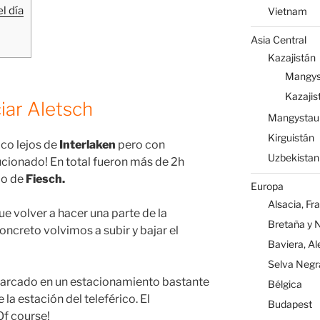
l día
Vietnam
Asia Central
Kazajistán
Mangys
Kazajis
iar Aletsch
Mangystau
Kirguistán
co lejos de
Interlaken
pero con
Uzbekistan
cionado! En total fueron más de 2h
lo de
Fiesch.
Europa
Alsacia, Fr
ue volver a hacer una parte de la
Bretaña y 
oncreto volvimos a subir y bajar el
Baviera, A
Selva Negr
arcado en un estacionamiento bastante
Bélgica
la estación del teleférico. El
Budapest
Of course!