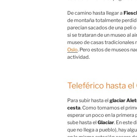
De camino hasta llegar a
Fiesc
de montaña totalmente perdidos
parecían sacados de una peli o
si se trataran de un museo al a
museo de casas tradicionales n
Oslo
. Pero estos de museos nad
actividad.
Teleférico hasta el
Para subir hasta el
glaciar Ale
cesta
. Como tomamos el primer
esperar un poco en la primera 
sube hasta el
Glaciar
. En este 
que no llega a pueblo), hay al