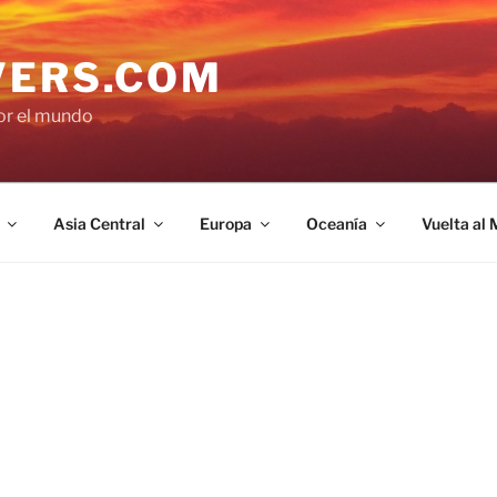
VERS.COM
por el mundo
Asia Central
Europa
Oceanía
Vuelta al