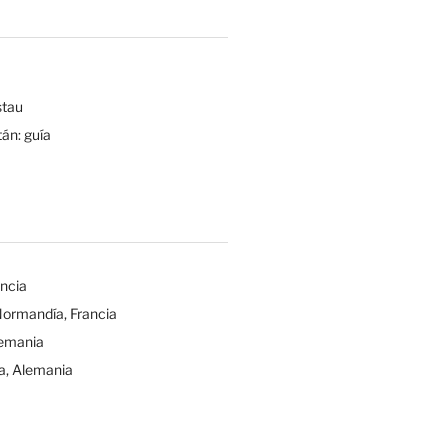
tau
tán: guía
ancia
Normandía, Francia
lemania
a, Alemania