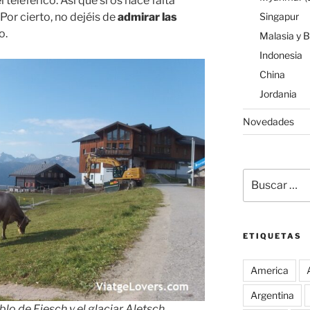
teleférico. Así que si os hace falta
Singapur
Por cierto, no dejéis de
admirar las
o.
Malasia y 
Indonesia
China
Jordania
Novedades
Buscar
por:
ETIQUETAS
America
Argentina
lo de Fiesch y el glaciar Aletsch.