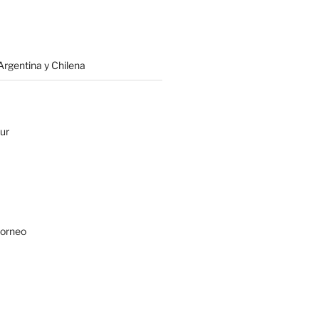
rgentina y Chilena
ur
Borneo