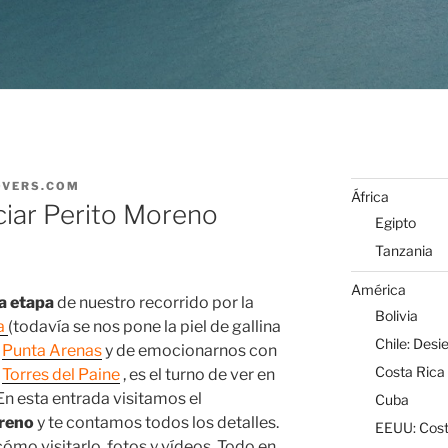
OVERS.COM
África
laciar Perito Moreno
Egipto
Tanzania
América
a etapa
de nuestro recorrido por la
Bolivia
a
(todavía se nos pone la piel de gallina
Chile: Desi
,
Punta Arenas
y de emocionarnos con
Costa Rica
e
Torres del Paine
, es el turno de ver en
 En esta entrada visitamos el
Cuba
oreno
y te contamos todos los detalles.
EEUU: Cost
cómo visitarlo, fotos y vídeos. Todo en