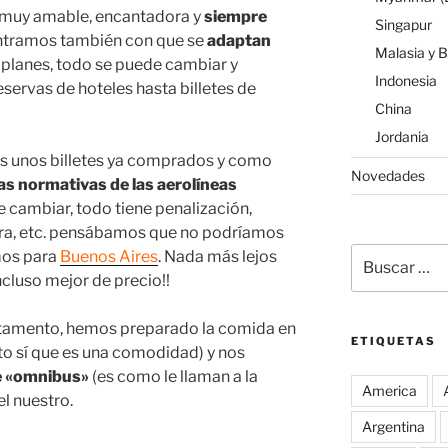
s muy amable, encantadora y
siempre
Singapur
ntramos también con que se
adaptan
Malasia y 
planes, todo se puede cambiar y
Indonesia
servas de hoteles hasta billetes de
China
Jordania
s unos billetes ya comprados y como
Novedades
as normativas de las aerolíneas
cambiar, todo tiene penalización,
a, etc. pensábamos que no podríamos
Buscar
mos para
Buenos Aires
. Nada más lejos
por:
ncluso mejor de precio!!
tamento, hemos preparado la comida en
ETIQUETAS
to sí que es una comodidad) y nos
e «omnibus»
(es como le llaman a la
America
l nuestro.
Argentina