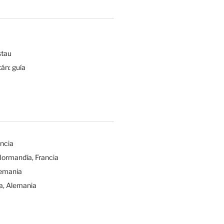
tau
tán: guía
ancia
Normandía, Francia
lemania
a, Alemania