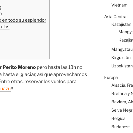
Vietnam
o
no
Asia Central
no en todo su esplendor
Kazajistán
relas
Mangys
Kazajis
Mangystau
Kirguistán
Uzbekistan
ar Perito Moreno
pero hasta las 13h no
a hasta el glaciar, así que aprovechamos
Europa
ntre otras, reservar los vuelos para
Alsacia, Fr
guazú
!!
Bretaña y 
Baviera, A
Selva Negr
Bélgica
Budapest