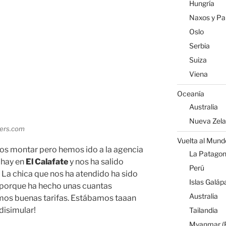
Hungría
Naxos y Par
Oslo
Serbia
Suiza
Viena
Oceanía
Australia
Nueva Zel
vers.com
Vuelta al Mund
os montar pero hemos ido a la agencia
La Patagoni
 hay en
El Calafate
y nos ha salido
Perú
! La chica que nos ha atendido ha sido
Islas Galáp
n porque ha hecho unas cuantas
Australia
mos buenas tarifas. Estábamos taaan
disimular!
Tailandia
Myanmar (B