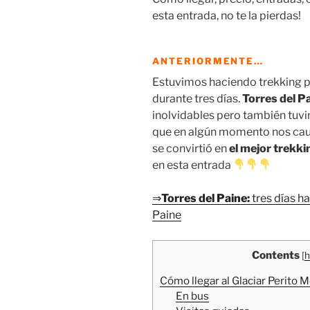
esta entrada, no te la pierdas!
ANTERIORMENTE…
Estuvimos haciendo trekking p
durante tres días.
Torres del P
inolvidables pero también tuv
que en algún momento nos cau
se convirtió en
el mejor trekki
en esta entrada
⇒
Torres del Paine:
tres días ha
Paine
Contents
[
h
Cómo llegar al Glaciar Perito
En bus