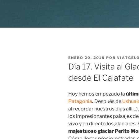
PUBLICADO
ENERO 20, 2018
POR
VIATGEL
EL
Día 17. Visita al G
desde El Calafate
Hoy hemos empezado la
últim
Patagonia
.
Después de
Ushuai
al recordar nuestros días allí…)
los impresionantes paisajes d
vivo y en directo los glaciares.
majestuoso glaciar Perito M
Cómo llegar, precio, entradas, 