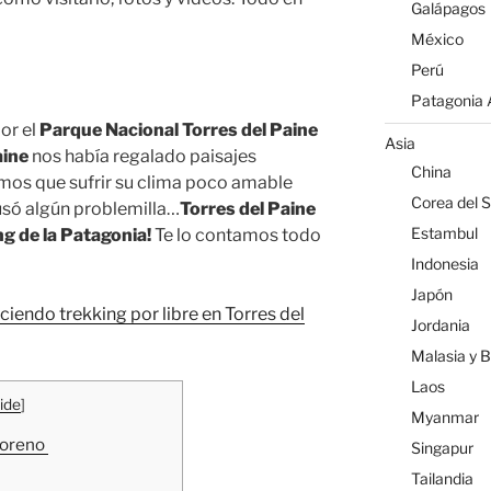
Galápagos
México
Perú
Patagonia A
or el
Parque Nacional Torres del Paine
Asia
aine
nos había regalado paisajes
China
imos que sufrir su clima poco amable
Corea del S
só algún problemilla…
Torres del Paine
Estambul
ng de la Patagonia!
Te lo contamos todo
Indonesia
Japón
ciendo trekking por libre en Torres del
Jordania
Malasia y 
Laos
ide
]
Myanmar
 Moreno
Singapur
Tailandia