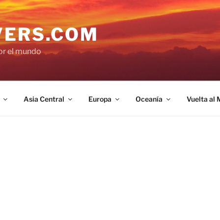
VERS.COM
por el mundo
Asia Central
Europa
Oceanía
Vuelta al