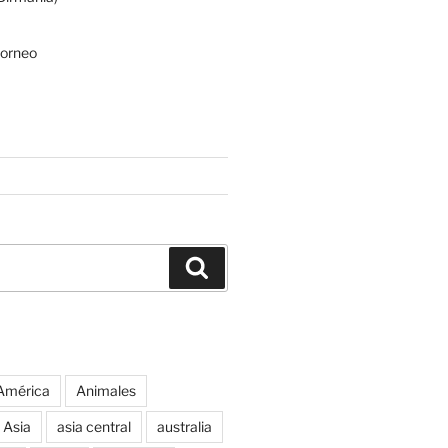
Borneo
Buscar
América
Animales
Asia
asia central
australia