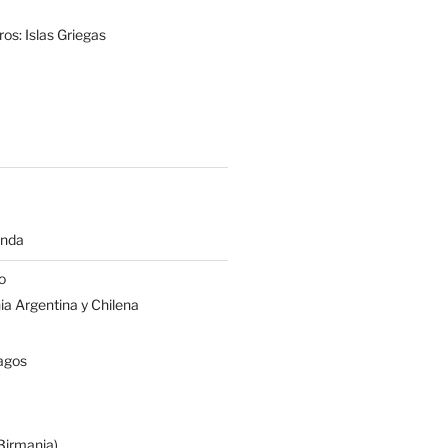
os: Islas Griegas
anda
o
a Argentina y Chilena
agos
irmania)