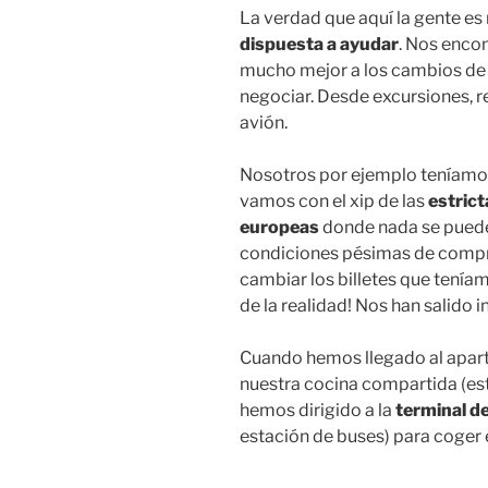
La verdad que aquí la gente e
dispuesta a ayudar
. Nos enco
mucho mejor a los cambios de 
negociar. Desde excursiones, re
avión.
Nosotros por ejemplo teníamo
vamos con el xip de las
estrict
europeas
donde nada se puede 
condiciones pésimas de compr
cambiar los billetes que tenía
de la realidad! Nos han salido i
Cuando hemos llegado al apar
nuestra cocina compartida (es
hemos dirigido a la
terminal d
estación de buses) para coger e