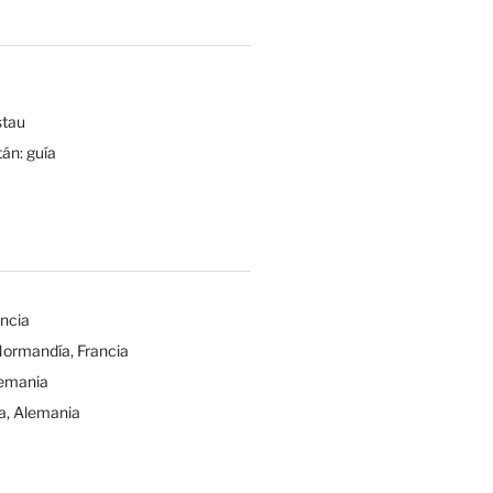
tau
tán: guía
ancia
Normandía, Francia
lemania
a, Alemania