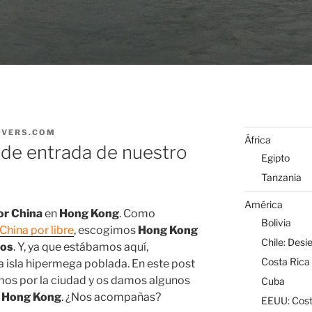
OVERS.COM
África
 de entrada de nuestro
Egipto
Tanzania
América
por China
en
Hong Kong
. Como
Bolivia
China por libre
, escogimos
Hong Kong
Chile: Desi
nos
. Y, ya que estábamos aquí,
Costa Rica
 isla hipermega poblada. En este post
mos por la ciudad y os damos algunos
Cuba
r
Hong Kong
. ¿Nos acompañas?
EEUU: Cost