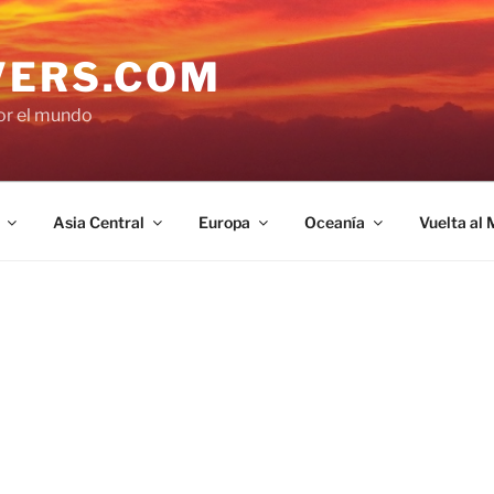
VERS.COM
por el mundo
Asia Central
Europa
Oceanía
Vuelta al