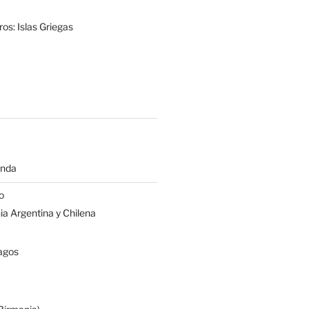
os: Islas Griegas
anda
o
a Argentina y Chilena
agos