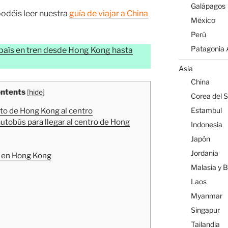
Galápagos
podéis leer nuestra
guía de viajar a China
México
Perú
Patagonia A
l país en tren desde Hong Kong hasta
Asia
China
ntents
[
hide
]
Corea del S
Estambul
to de Hong Kong al centro
utobús para llegar al centro de Hong
Indonesia
Japón
Jordania
r en Hong Kong
Malasia y 
Laos
Myanmar
Singapur
Tailandia