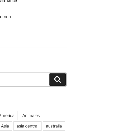
irmania)
Borneo
Buscar
América
Animales
Asia
asia central
australia