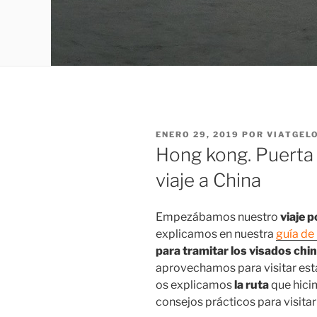
PUBLICADO
ENERO 29, 2019
POR
VIATGEL
EL
Hong kong. Puerta
viaje a China
Empezábamos nuestro
viaje 
explicamos en nuestra
guía de 
para tramitar los visados chi
aprovechamos para visitar esta
os explicamos
la ruta
que hici
consejos prácticos para visita