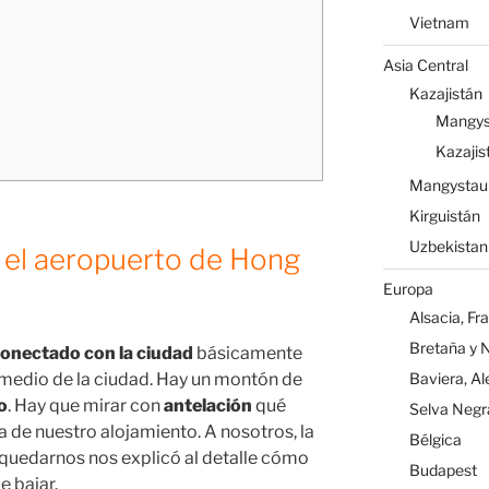
Vietnam
Asia Central
Kazajistán
Mangys
Kazajis
Mangystau
Kirguistán
Uzbekistan
 el aeropuerto de Hong
Europa
Alsacia, Fr
Bretaña y 
conectado con la ciudad
básicamente
Baviera, A
 medio de la ciudad. Hay un montón de
o
. Hay que mirar con
antelación
qué
Selva Negr
de nuestro alojamiento. A nosotros, la
Bélgica
 quedarnos nos explicó al detalle cómo
Budapest
e bajar.