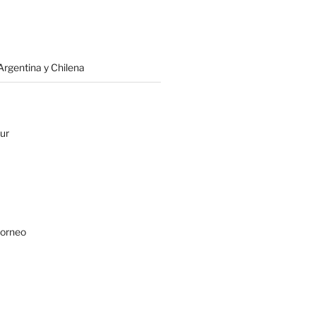
rgentina y Chilena
ur
Borneo