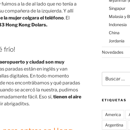
Myanmar (B
fuimos a la de al lado que no tenía a
Singapur
su compañera de la izquierda. Y allí
Malasia y 
 la mujer colgara el teléfono
. El
Indonesia
33
Hong Kong Dolars.
China
Jordania
 frío!
Novedades
aeropuerto y ciudad son muy
las paradas están en inglés y van
Buscar
allas digitales. En todo momento
por:
de nos encontrábamos y qué paradas
 cuando se acercó la nuestra, pudimos
emadamente fácil. Eso sí,
tienen el aire
ETIQUETAS
ir abrigaditxs.
America
Argentina