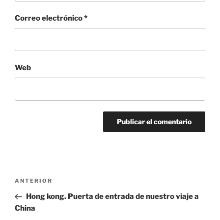
Correo electrónico
*
Web
Navegación
Entrada
ANTERIOR
de
anterior:
Hong kong. Puerta de entrada de nuestro viaje a
entradas
China