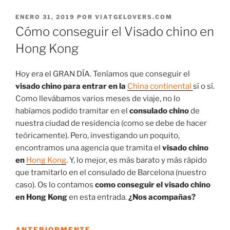
PUBLICADO
ENERO 31, 2019
POR
VIATGELOVERS.COM
EL
Cómo conseguir el Visado chino en
Hong Kong
Hoy era el GRAN DÍA. Teníamos que conseguir el
visado chino para entrar en la
China continental
sí o sí.
Como llevábamos varios meses de viaje, no lo
habíamos podido tramitar en el
consulado chino
de
nuestra ciudad de residencia (como se debe de hacer
teóricamente). Pero, investigando un poquito,
encontramos una agencia que tramita el
visado chino
en
Hong Kong
. Y, lo mejor, es más barato y más rápido
que tramitarlo en el consulado de Barcelona (nuestro
caso). Os lo contamos
como conseguir el visado chino
en Hong Kong
en esta entrada.
¿Nos acompañas?
ANTERIORMENTE…