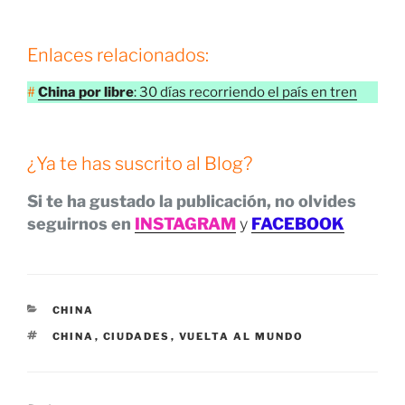
Enlaces relacionados:
#
China por libre
: 30 días recorriendo el país en tren
¿Ya te has suscrito al Blog?
Si te ha gustado la publicación, no olvides
seguirnos en
INSTAGRAM
y
FACEBOOK
CATEGORÍAS
CHINA
ETIQUETAS
CHINA
,
CIUDADES
,
VUELTA AL MUNDO