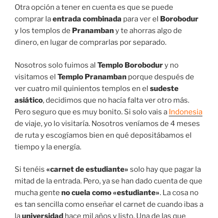
Otra opción a tener en cuenta es que se puede
comprar la
entrada combinada
para ver el
Borobodur
y los templos de
Pranamban
y te ahorras algo de
dinero, en lugar de comprarlas por separado.
Nosotros solo fuimos al
Templo
Borobodur
y no
visitamos el
Templo Pranamban
porque después de
ver cuatro mil quinientos templos en el
sudeste
asiático
, decidimos que no hacía falta ver otro más.
Pero seguro que es muy bonito. Si solo vais a
Indonesia
de viaje, yo lo visitaría. Nosotros veníamos de 4 meses
de ruta y escogíamos bien en qué depositábamos el
tiempo y la energía.
Si tenéis
«carnet de estudiante»
solo hay que pagar la
mitad de la entrada. Pero, ya se han dado cuenta de que
mucha gente
no cuela como «estudiante»
. La cosa no
es tan sencilla como enseñar el carnet de cuando ibas a
la
universidad
hace mil años y listo. Una de las que