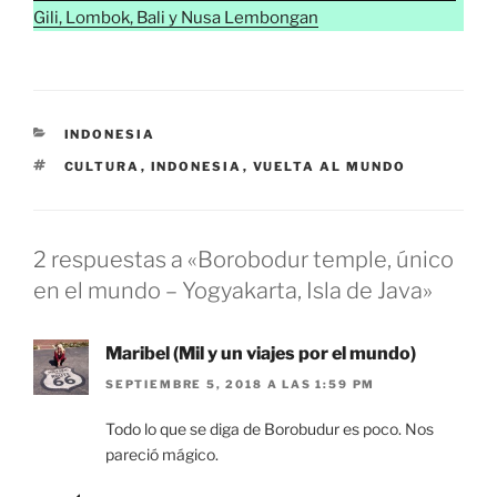
Gili, Lombok, Bali y Nusa Lembongan
CATEGORÍAS
INDONESIA
ETIQUETAS
CULTURA
,
INDONESIA
,
VUELTA AL MUNDO
2 respuestas a «Borobodur temple, único
en el mundo – Yogyakarta, Isla de Java»
Maribel (Mil y un viajes por el mundo)
SEPTIEMBRE 5, 2018 A LAS 1:59 PM
Todo lo que se diga de Borobudur es poco. Nos
pareció mágico.