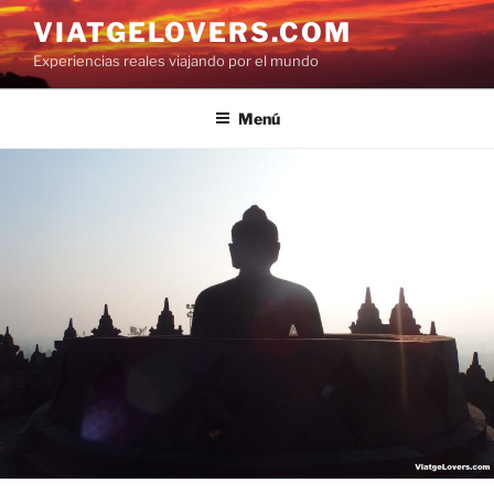
Saltar
VIATGELOVERS.COM
al
Experiencias reales viajando por el mundo
contenido
Menú