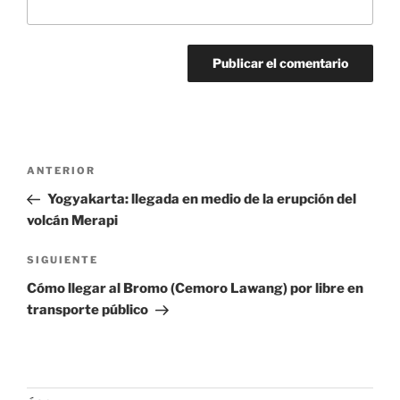
Navegación
Entrada
ANTERIOR
de
anterior:
Yogyakarta: llegada en medio de la erupción del
entradas
volcán Merapi
Siguiente
SIGUIENTE
entrada
Cómo llegar al Bromo (Cemoro Lawang) por libre en
transporte público