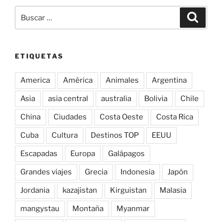
Buscar
Buscar
por:
ETIQUETAS
America
América
Animales
Argentina
Asia
asia central
australia
Bolivia
Chile
China
Ciudades
Costa Oeste
Costa Rica
Cuba
Cultura
Destinos TOP
EEUU
Escapadas
Europa
Galápagos
Grandes viajes
Grecia
Indonesia
Japón
Jordania
kazajistan
Kirguistan
Malasia
mangystau
Montaña
Myanmar