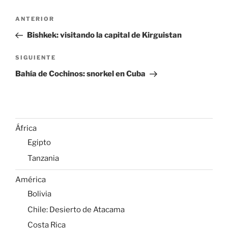
Navegación
Entrada
ANTERIOR
de
anterior:
Bishkek: visitando la capital de Kirguistan
entradas
Siguiente
SIGUIENTE
entrada
Bahía de Cochinos: snorkel en Cuba
África
Egipto
Tanzania
América
Bolivia
Chile: Desierto de Atacama
Costa Rica