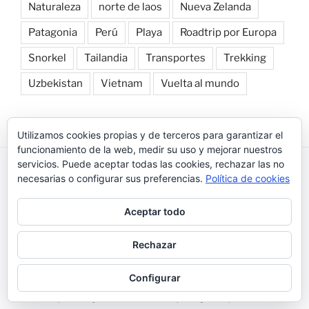
Naturaleza
norte de laos
Nueva Zelanda
Patagonia
Perú
Playa
Roadtrip por Europa
Snorkel
Tailandia
Transportes
Trekking
Uzbekistan
Vietnam
Vuelta al mundo
Utilizamos cookies propias y de terceros para garantizar el
funcionamiento de la web, medir su uso y mejorar nuestros
servicios. Puede aceptar todas las cookies, rechazar las no
necesarias o configurar sus preferencias.
Política de cookies
Buscar
Buscar
Aceptar todo
por:
Rechazar
ENTRADAS RECIENTES
Configurar
Aktau: que ver y hacer en Aktau (Kazajistán)