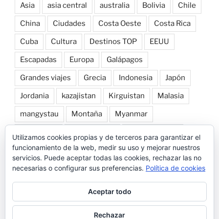
Asia
asia central
australia
Bolivia
Chile
China
Ciudades
Costa Oeste
Costa Rica
Cuba
Cultura
Destinos TOP
EEUU
Escapadas
Europa
Galápagos
Grandes viajes
Grecia
Indonesia
Japón
Jordania
kazajistan
Kirguistan
Malasia
mangystau
Montaña
Myanmar
Naturaleza
norte de laos
Nueva Zelanda
Utilizamos cookies propias y de terceros para garantizar el
funcionamiento de la web, medir su uso y mejorar nuestros
Patagonia
Perú
Playa
Roadtrip por Europa
servicios. Puede aceptar todas las cookies, rechazar las no
necesarias o configurar sus preferencias.
Política de cookies
Snorkel
Tailandia
Transportes
Trekking
Uzbekistan
Vietnam
Vuelta al mundo
Aceptar todo
Rechazar