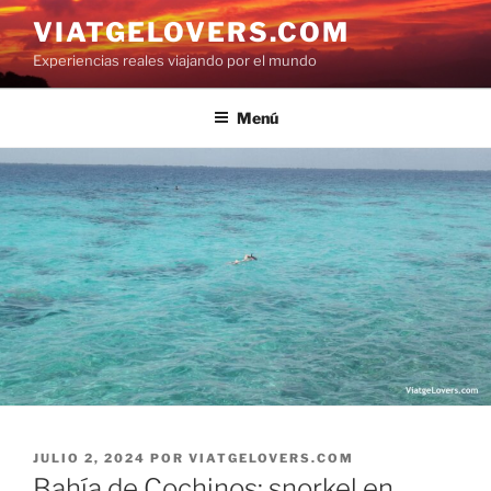
Saltar
VIATGELOVERS.COM
al
Experiencias reales viajando por el mundo
contenido
Menú
PUBLICADO
JULIO 2, 2024
POR
VIATGELOVERS.COM
EL
Bahía de Cochinos: snorkel en