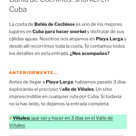
Cuba
La costa de
Bahía de Cochinos
es uno de los mejores
lugares en
Cuba para hacer snorkel
y disfrutar de sus
cálidas aguas. Nosotros nos alojamos en
Playa Larga
y
desde allí recorrimos toda la costa. Te contamos todos
los detalles en esta entrada.
¿Nos acompañas?
ANTERIORMENTE…
Antes de llegar a
Playa Larga
, habíamos pasado 3 días
explorando el precioso V
alle de Viñales
. Un sitio
imprescindible en cualquier ruta por Cuba. Si todavía
no la has leído, te dejamos la entrada completa:
#
Viñales:
que ver y hacer en 3 días en el Valle de
Viñales