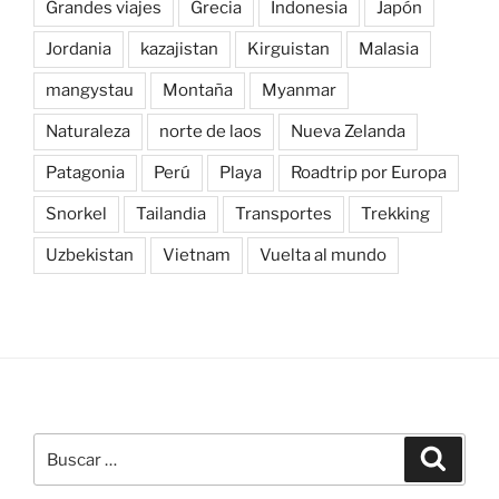
Grandes viajes
Grecia
Indonesia
Japón
Jordania
kazajistan
Kirguistan
Malasia
mangystau
Montaña
Myanmar
Naturaleza
norte de laos
Nueva Zelanda
Patagonia
Perú
Playa
Roadtrip por Europa
Snorkel
Tailandia
Transportes
Trekking
Uzbekistan
Vietnam
Vuelta al mundo
Buscar
Buscar
por: