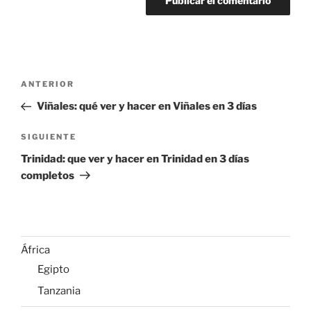
Navegación
Entrada
ANTERIOR
de
anterior:
Viñales: qué ver y hacer en Viñales en 3 días
entradas
Siguiente
SIGUIENTE
entrada
Trinidad: que ver y hacer en Trinidad en 3 días
completos
África
Egipto
Tanzania