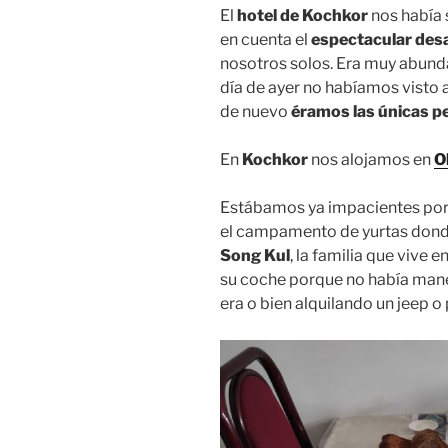
El
hotel de Kochkor
nos había 
en cuenta el
espectacular de
nosotros solos. Era muy abunda
día de ayer no habíamos visto 
de nuevo
éramos las únicas p
En
Kochkor
nos alojamos en
O
Estábamos ya impacientes por 
el campamento de yurtas donde 
Song Kul
, la familia que vive
su coche porque no había maner
era o bien alquilando un jeep 