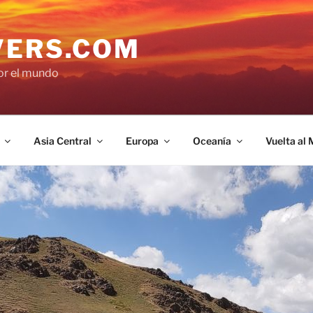
VERS.COM
por el mundo
Asia Central
Europa
Oceanía
Vuelta al