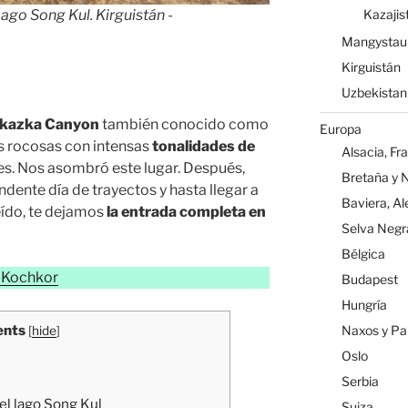
Kazajis
ago Song Kul. Kirguistán -
Mangystau
Kirguistán
Uzbekistan
kazka Canyon
también conocido como
Europa
s rocosas con intensas
tonalidades de
Alsacia, Fr
es. Nos asombró este lugar. Después,
Bretaña y 
dente día de trayectos y hasta llegar a
Baviera, A
leído, te dejamos
la entrada completa en
Selva Negr
Bélgica
-Kochkor
Budapest
Hungría
ents
Naxos y Par
[
hide
]
Oslo
Serbia
el lago Song Kul
Suiza