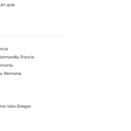
tán: guía
ancia
Normandía, Francia
lemania
a, Alemania
os: Islas Griegas