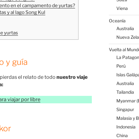
ento en el campamento de yurtas?
Viena
as y al lago Song Kul
Oceanía
Australia
e yurtas
Nueva Zel
Vuelta al Mund
La Patagoni
io y guía
Perú
Islas Galáp
e pierdas el relato de todo
nuestro viaje
Australia
a:
Tailandia
para viajar por libre
Myanmar (B
Singapur
Malasia y 
kor
Indonesia
China