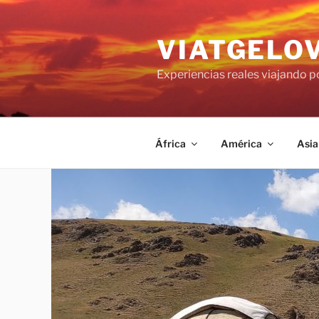
Saltar
al
VIATGELO
contenido
Experiencias reales viajando 
África
América
Asia