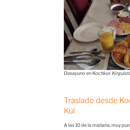
Desayuno en Kochkor. Kirguis
Traslado desde Koc
Kul
A las 10 de la mañana, muy pun