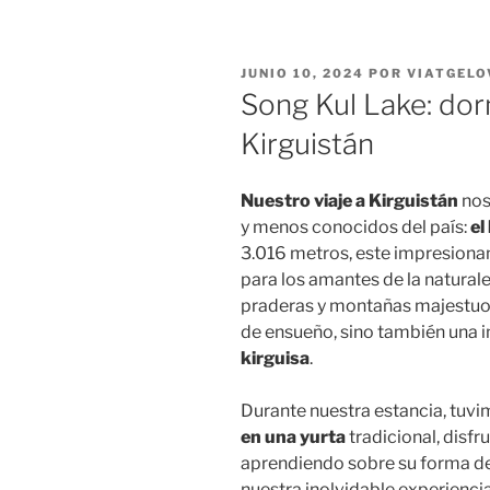
PUBLICADO
JUNIO 10, 2024
POR
VIATGELO
EL
Song Kul Lake: dor
Kirguistán
Nuestro viaje a Kirguistán
nos
y menos conocidos del país:
el
3.016 metros, este impresionan
para los amantes de la natural
praderas y montañas majestuo
de ensueño, sino también una i
kirguisa
.
Durante nuestra estancia, tuvi
en una yurta
tradicional, disfr
aprendiendo sobre su forma de
nuestra inolvidable experienci