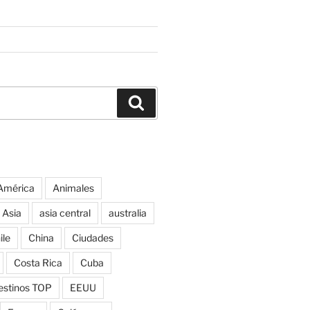
Buscar
América
Animales
Asia
asia central
australia
ile
China
Ciudades
Costa Rica
Cuba
estinos TOP
EEUU