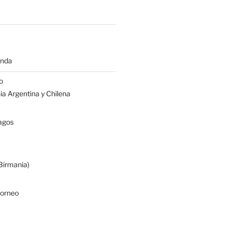
anda
o
a Argentina y Chilena
agos
irmania)
Borneo