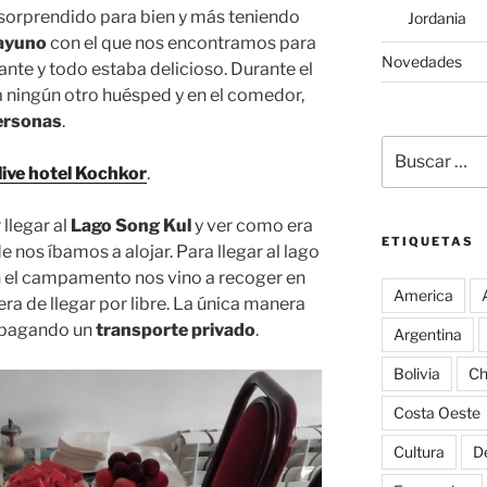
sorprendido para bien y más teniendo
Jordania
sayuno
con el que nos encontramos para
Novedades
nte y todo estaba delicioso. Durante el
a ningún otro huésped y en el comedor,
ersonas
.
Buscar
por:
live hotel Kochkor
.
llegar al
Lago Song Kul
y ver como era
ETIQUETAS
nos íbamos a alojar. Para llegar al lago
 en el campamento nos vino a recoger en
America
a de llegar por libre. La única manera
o pagando un
transporte privado
.
Argentina
Bolivia
Ch
Costa Oeste
Cultura
D