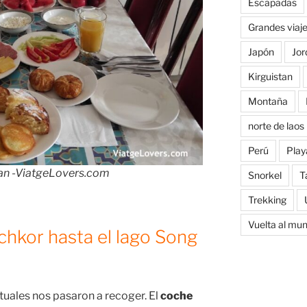
Escapadas
Grandes viaj
Japón
Jor
Kirguistan
Montaña
norte de laos
Perú
Play
tan -ViatgeLovers.com
Snorkel
T
Trekking
Vuelta al mu
hkor hasta el lago Song
tuales nos pasaron a recoger. El
coche