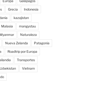
Europa
Galápagos
es
Grecia
Indonesia
dania
kazajistan
Malasia
mangystau
Myanmar
Naturaleza
Nueva Zelanda
Patagonia
a
Roadtrip por Europa
ailandia
Transportes
Uzbekistan
Vietnam
ndo