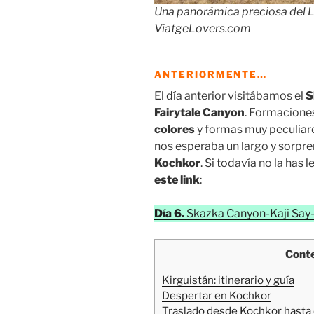
Una panorámica preciosa del L
ViatgeLovers.com
ANTERIORMENTE…
El día anterior visitábamos el
S
Fairytale Canyon
. Formacione
colores
y formas muy peculiar
nos esperaba un largo y sorpren
Kochkor
. Si todavía no la has 
este link
:
Día 6.
Skazka Canyon-Kaji Say
Cont
Kirguistán: itinerario y guía
Despertar en Kochkor
Traslado desde Kochkor hasta 