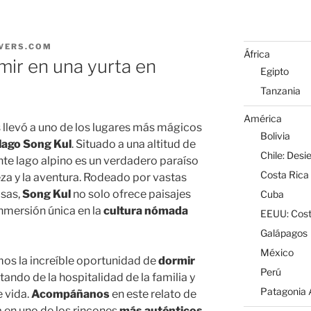
VERS.COM
África
mir en una yurta en
Egipto
Tanzania
América
 llevó a uno de los lugares más mágicos
Bolivia
 lago Song Kul
. Situado a una altitud de
Chile: Desi
te lago alpino es un verdadero paraíso
Costa Rica
eza y la aventura. Rodeado por vastas
sas,
Song Kul
no solo ofrece paisajes
Cuba
nmersión única en la
cultura nómada
EEUU: Cost
Galápagos
México
mos la increíble oportunidad de
dormir
Perú
utando de la hospitalidad de la familia y
Patagonia A
 vida.
Acompáñanos
en este relato de
a en uno de los rincones
más auténticos