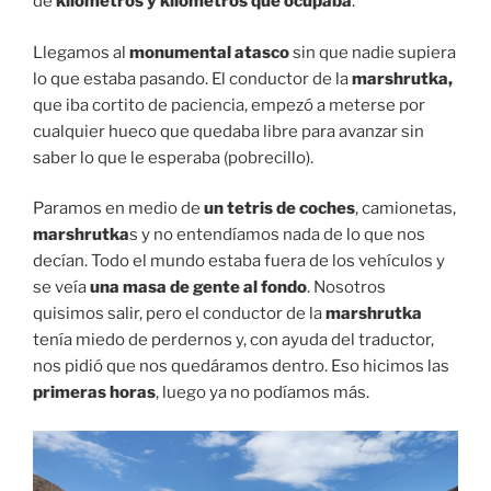
de
kilómetros y kilómetros que ocupaba
.
Llegamos al
monumental atasco
sin que nadie supiera
lo que estaba pasando. El conductor de la
marshrutka,
que iba cortito de paciencia, empezó a meterse por
cualquier hueco que quedaba libre para avanzar sin
saber lo que le esperaba (pobrecillo).
Paramos en medio de
un tetris de coches
, camionetas,
marshrutka
s y no entendíamos nada de lo que nos
decían. Todo el mundo estaba fuera de los vehículos y
se veía
una masa de gente al fondo
. Nosotros
quisimos salir, pero el conductor de la
marshrutka
tenía miedo de perdernos y, con ayuda del traductor,
nos pidió que nos quedáramos dentro. Eso hicimos las
primeras horas
, luego ya no podíamos más.