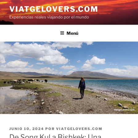
Saltar
VIATGELOVERS.COM
al
Experiencias reales viajando por el mundo
contenido
Menú
PUBLICADO
JUNIO 10, 2024
POR
VIATGELOVERS.COM
EL
De Song Kul a Bishkek: Una