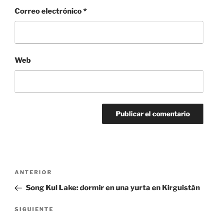
Correo electrónico
*
Web
Navegación
Entrada
ANTERIOR
de
anterior:
Song Kul Lake: dormir en una yurta en Kirguistán
entradas
Siguiente
SIGUIENTE