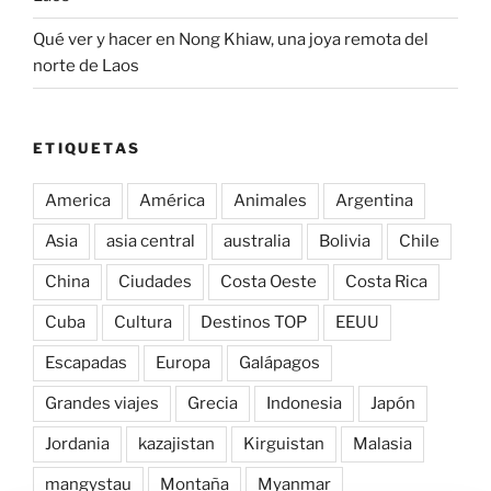
Qué ver y hacer en Nong Khiaw, una joya remota del
norte de Laos
ETIQUETAS
America
América
Animales
Argentina
Asia
asia central
australia
Bolivia
Chile
China
Ciudades
Costa Oeste
Costa Rica
Cuba
Cultura
Destinos TOP
EEUU
Escapadas
Europa
Galápagos
Grandes viajes
Grecia
Indonesia
Japón
Jordania
kazajistan
Kirguistan
Malasia
mangystau
Montaña
Myanmar