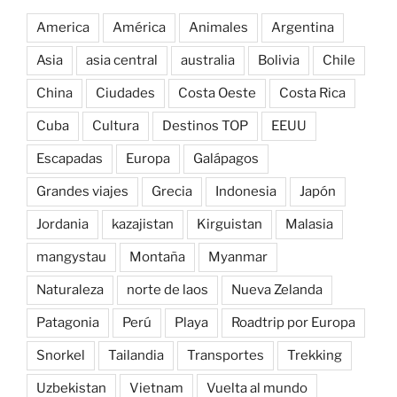
America
América
Animales
Argentina
Asia
asia central
australia
Bolivia
Chile
China
Ciudades
Costa Oeste
Costa Rica
Cuba
Cultura
Destinos TOP
EEUU
Escapadas
Europa
Galápagos
Grandes viajes
Grecia
Indonesia
Japón
Jordania
kazajistan
Kirguistan
Malasia
mangystau
Montaña
Myanmar
Naturaleza
norte de laos
Nueva Zelanda
Patagonia
Perú
Playa
Roadtrip por Europa
Snorkel
Tailandia
Transportes
Trekking
Uzbekistan
Vietnam
Vuelta al mundo