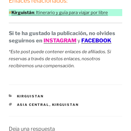
Enlaces relacionados:
#
Kirguistán
: Itinerario y guía para viajar por libre
Si te ha gustado la publicación, no olvides
seguirnos en
INSTAGRAM
y
FACEBOOK
*Este post puede contener enlaces de afiliados. Si
reservas a través de estos enlaces, nosotros
recibiremos una compensación.
CATEGORÍAS
KIRGUISTAN
ETIQUETAS
ASIA CENTRAL
,
KIRGUISTAN
Deja una respuesta