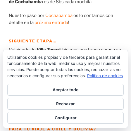
de Cochabamba
es de 8bs cada mochila.
Nuestro paso por
Cochabamba
os lo contamos con
detalle en la
próxima entrada
!
SIGUIENTE ETAPA…
Volviendo de
Villa Tunari
, hicimos una breve parada en
Cochabamba
.
Aprovechamos al máximo
las horas en
Utilizamos cookies propias y de terceros para garantizar el
funcionamiento de la web, medir su uso y mejorar nuestros
la ciudad andes de partir con el bus nocturno hacia
La
servicios. Puede aceptar todas las cookies, rechazar las no
Paz
. Imposible aprovechar más el tiempo! Te lo
necesarias o configurar sus preferencias.
Política de cookies
contamos todo en esta entrada ???
Aceptar todo
Día 16.
Villa Tunari-
Cochabamba
: zona centro y la
Recoleta
.
Rechazar
Configurar
¿ NECESITAS ENCONTRAR ALOJAMIENTO
PARA TU VIAJE A CHILE Y BOLIVIA?