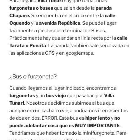
Para llegar a
Villa Tunari
hay que tomar unas
furgonetas o buses
que salen desde la
parada
Chapare.
Se encuentra en el cruce entre la
calle
Oquendo
y la
avenida República
. Se puede llegar
fácilmente a pie desde la terminal de Buses.
Prácticamente hay que andar en linia recta por la
calle
Tarata o Punata
. La parada también sale señalizada en
las aplicaciones GPS y en googlemaps.
¿Bus o furgoneta?
Cuando llegamos al lugar indicado, encontramos
furgonetas
y un
bus viejo
que pasaban por
Villa
Tunari.
Nosotros decidimos subirnos al bus que
aunque era un cacharro viejo podríamos ir en asientos
de dos en dos. ERROR. Este bus es
hiper lento
y
no
puede adelantar cosa que es MUY IMPORTANTE
.
Tendríamos que haber tomado la minifurgoneta. Para