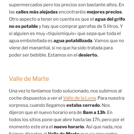
supermercados pero los precios son bastante altos. En
las
calles más alejadas
encontraréis
mejores precios
.
Otro aspecto a tener en cuenta es que el
agua del grifo
no es potable
y hay que comprar garrafas de 5 litros. Y
si alguien es muy «tiquismiquis» que sepa que toda el
agua embotellada es
agua potabilizada
. Vamos que no
viene del manantial, si no que ha sido tratada para
poder ser bebible. Estamos en el
desierto.
Valle de Marte
Una vez lo teníamos todo solucionado, nos subimos al
coche dispuestos a ver el
Valle de la Luna
. Para nuestra
sorpresa, cuando llegamos
estaba cerrado
. Nos
dijeron que el nuevo horario era de
8am a 13h
. En
todos los sitios pone que abre hasta las 17h, pero por el
momento este era el
nuevo horario
. Así que nada, nos
fuimos directos al
Valle de Marte
que se encuentra