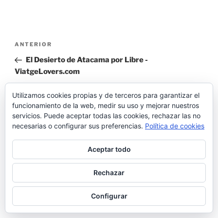
Navegación
Entrada
ANTERIOR
de
anterior:
El Desierto de Atacama por Libre -
entradas
ViatgeLovers.com
Siguiente
SIGUIENTE
Utilizamos cookies propias y de terceros para garantizar el
entrada
funcionamiento de la web, medir su uso y mejorar nuestros
Lagunas Altiplánicas en San Pedro de Atacama
servicios. Puede aceptar todas las cookies, rechazar las no
necesarias o configurar sus preferencias.
Política de cookies
Aceptar todo
África
Rechazar
Egipto
Tanzania
Configurar
América