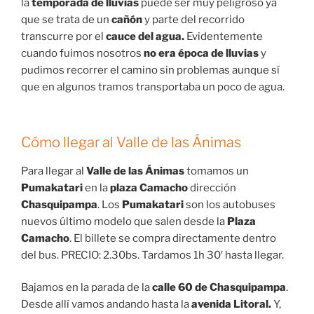
la
temporada de lluvias
puede ser muy peligroso ya
que se trata de un
cañón
y parte del recorrido
transcurre por el
cauce del agua.
Evidentemente
cuando fuimos nosotros
no era época de lluvias
y
pudimos recorrer el camino sin problemas aunque sí
que en algunos tramos transportaba un poco de agua.
Cómo llegar al Valle de las Ánimas
Para llegar al
Valle de las Ánimas
tomamos un
Pumakatari
en la
plaza Camacho
dirección
Chasquipampa
. Los
Pumakatari
son los autobuses
nuevos último modelo que salen desde la
Plaza
Camacho
. El billete se compra directamente dentro
del bus. PRECIO: 2.30bs. Tardamos 1h 30′ hasta llegar.
Bajamos en la parada de la
calle 60 de Chasquipampa
.
Desde allí vamos andando hasta la
avenida Litoral.
Y,