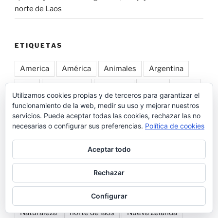
norte de Laos
ETIQUETAS
America
América
Animales
Argentina
Asia
asia central
australia
Bolivia
Chile
Utilizamos cookies propias y de terceros para garantizar el
China
Ciudades
Costa Oeste
Costa Rica
funcionamiento de la web, medir su uso y mejorar nuestros
servicios. Puede aceptar todas las cookies, rechazar las no
Cuba
Cultura
Destinos TOP
EEUU
necesarias o configurar sus preferencias.
Política de cookies
Escapadas
Europa
Galápagos
Aceptar todo
Grandes viajes
Grecia
Indonesia
Japón
Rechazar
Jordania
kazajistan
Kirguistan
Malasia
mangystau
Montaña
Myanmar
Configurar
Naturaleza
norte de laos
Nueva Zelanda