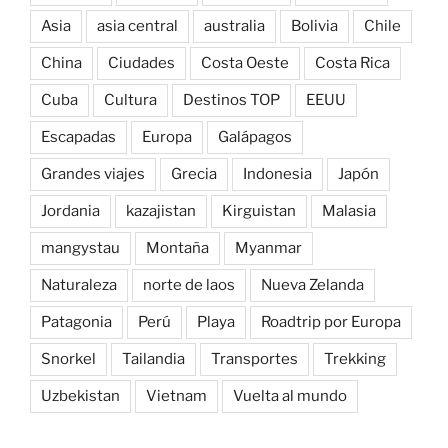
Asia
asia central
australia
Bolivia
Chile
China
Ciudades
Costa Oeste
Costa Rica
Cuba
Cultura
Destinos TOP
EEUU
Escapadas
Europa
Galápagos
Grandes viajes
Grecia
Indonesia
Japón
Jordania
kazajistan
Kirguistan
Malasia
mangystau
Montaña
Myanmar
Naturaleza
norte de laos
Nueva Zelanda
Patagonia
Perú
Playa
Roadtrip por Europa
Snorkel
Tailandia
Transportes
Trekking
Uzbekistan
Vietnam
Vuelta al mundo