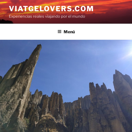
Saltar
VIATGELOVERS.COM
al
Experiencias reales viajando por el mundo
contenido
Menú