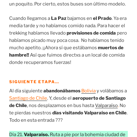
un poquito. Por cierto, estos buses son último modelo.
Cuando llegamos a
La Paz
bajamos en
el Prado
. Ya era
medía tarde y no habíamos comido nada. Para hacer el
trekking habíamos llevado
provisiones de comida
pero
habíamos picado muy poca cosa. No habíamos tenido
mucho apetito. ¡¡Ahora sí que estábamos
muertos de
hambre!!
Así que fuimos directxs a un local de comida
donde recuperamos fuerzas!
SIGUIENTE ETAPA…
Al día siguiente
abandonábamos
Bolivia
y volábamos a
Santiago de Chile
. Y, desde el
aeropuerto de Santiago
de Chile
, nos desplazamos en bus hasta
Valparaíso
.
No
te pierdas nuestros
días visitando Valparaíso en Chile
.
Todo en esta entrada ???
Día 21.
Valparaíso.
Ruta a pie por la bohemia ciudad de