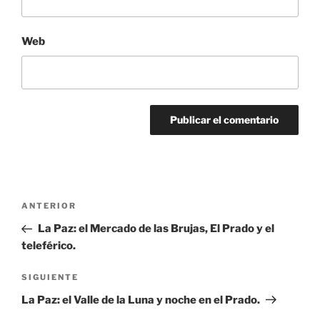
Web
Navegación
Entrada
ANTERIOR
de
anterior:
La Paz: el Mercado de las Brujas, El Prado y el
entradas
teleférico.
Siguiente
SIGUIENTE
entrada
La Paz: el Valle de la Luna y noche en el Prado.