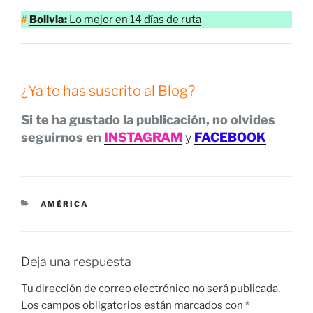
#
Bolivia:
Lo mejor en 14 días de ruta
¿Ya te has suscrito al Blog?
Si te ha gustado la publicación, no olvides
seguirnos en
INSTAGRAM
y
FACEBOOK
CATEGORÍAS
AMÉRICA
Deja una respuesta
Tu dirección de correo electrónico no será publicada.
Los campos obligatorios están marcados con
*