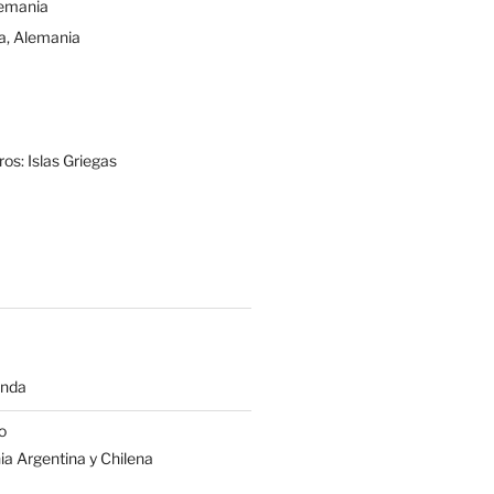
lemania
a, Alemania
os: Islas Griegas
anda
o
a Argentina y Chilena