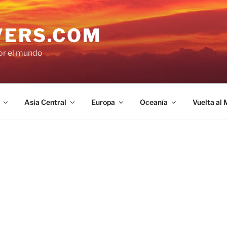
VERS.COM
por el mundo
Asia Central
Europa
Oceanía
Vuelta al