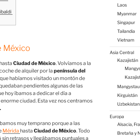
Laos
ibaldi
Myanmar
Singapur
Tailandia
Vietnam
e México
Asia Central
Kazajistán
hasta
Ciudad de México
. Volvíamos a la
Mangys
coche de alquiler por la
península del
Kazajis
 aunque habíamos visitado un montón de
quedaban pendientes algunas de las
Mangystau
ue hoy íbamos a dedicar el día a
Kirguistán
a enorme ciudad. Esta vez nos centramos
Uzbekistan
.
Europa
tábamos muy temprano porque a las
Alsacia, Fr
de
Mérida
hasta
Ciudad de México
. Todo
Bretaña y 
ió sin retrasos y llegábamos puntuales a