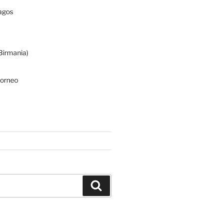
agos
irmania)
Borneo
Buscar