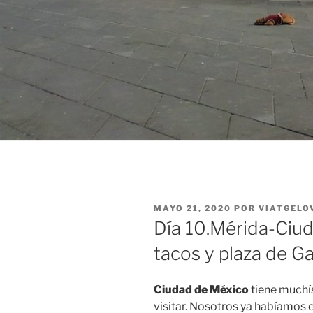
PUBLICADO
MAYO 21, 2020
POR
VIATGELO
EL
Día 10.Mérida-Ciud
tacos y plaza de Ga
Ciudad de México
tiene muchí
visitar. Nosotros ya habíamos e