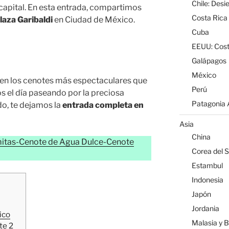
Chile: Desi
apital. En esta entrada, compartimos
Costa Rica
Plaza Garibaldi
en Ciudad de México.
Cuba
EEUU: Cost
Galápagos
México
 en los cenotes más espectaculares que
Perú
 el día paseando por la preciosa
Patagonia A
ído, te dejamos la
entrada completa en
Asia
China
mitas-Cenote de Agua Dulce-Cenote
Corea del S
Estambul
Indonesia
Japón
Jordania
ico
Malasia y 
te 2