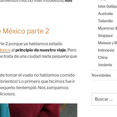
ojamientos mucho más modestos)
nos
Islas Galáp
Australia
Tailandia
Myanmar (B
 México parte 2
Singapur
Malasia y 
arte 2 porque ya habíamos estado
México
al
principio de nuestro viaje
. Pero
Indonesia
e trata de una ciudad nada pequeña que
China
Jordania
 de tomar el vuelo no habíamos comido
Novedades
rientos! Lo primero que hicimos fue ir
 pequeño tentempié. Nos zampamos
iciosos.
Buscar
por: