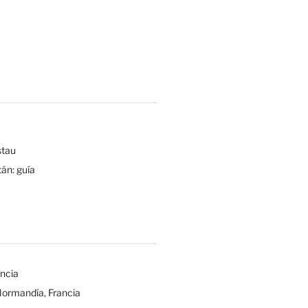
tau
tán: guía
ancia
Normandía, Francia