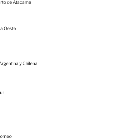
erto de Atacama
a Oeste
rgentina y Chilena
ur
Borneo