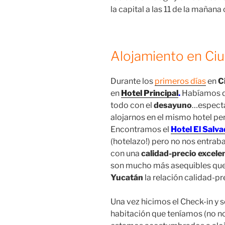
la capital a las 11 de la mañana
Alojamiento en Ci
Durante los
primeros días
en
C
en
Hotel Principal
.
Habíamos q
todo con el
desayuno
…especta
alojarnos en el mismo hotel per
Encontramos el
Hotel El Salv
(hotelazo!) pero no nos entraba
con una
calidad-precio excele
son mucho más asequibles que
Yucatán
la relación calidad-pr
Una vez hicimos el Check-in y 
habitación que teníamos (no 