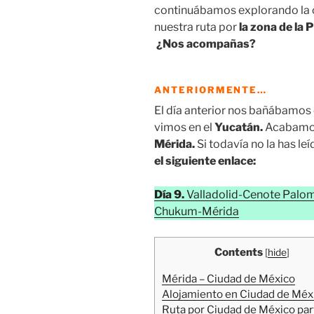
continuábamos explorando la c
nuestra ruta por
la zona de la 
¿Nos acompañas?
ANTERIORMENTE…
El día anterior nos bañábamos
vimos en el
Yucatán.
Acabamos
Mérida.
Si todavía no la has le
el siguiente enlace:
Día 9.
Valladolid-Cenote Palo
Chukum-Mérida
Contents
[
hide
]
Mérida – Ciudad de México
Alojamiento en Ciudad de Méx
Ruta por Ciudad de México par