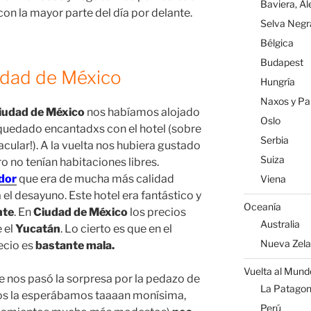
Baviera, A
 con la mayor parte del día por delante.
Selva Negr
Bélgica
Budapest
udad de México
Hungría
Naxos y Par
iudad de México
nos habíamos alojado
Oslo
uedado encantadxs con el hotel (sobre
Serbia
cular!). A la vuelta nos hubiera gustado
Suiza
o no tenían habitaciones libres.
ador
que era de mucha más calidad
Viena
 el desayuno. Este hotel era fantástico y
Oceanía
nte
. En
Ciudad de México
los precios
Australia
 el
Yucatán
. Lo cierto es que en el
Nueva Zel
ecio es
bastante mala.
Vuelta al Mund
se nos pasó la sorpresa por la pedazo de
La Patagoni
nos la esperábamos taaaan monísima,
Perú